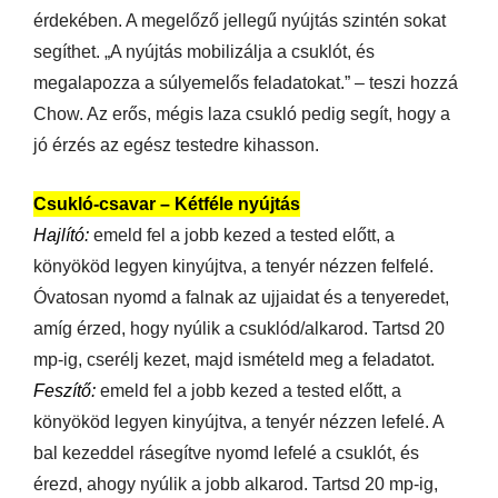
érdekében. A megelőző jellegű nyújtás szintén sokat
segíthet. „A nyújtás mobilizálja a csuklót, és
megalapozza a súlyemelős feladatokat.” – teszi hozzá
Chow. Az erős, mégis laza csukló pedig segít, hogy a
jó érzés az egész testedre kihasson.
Csukló-csavar – Kétféle nyújtás
Hajlító:
emeld fel a jobb kezed a tested előtt, a
könyököd legyen kinyújtva, a tenyér nézzen felfelé.
Óvatosan nyomd a falnak az ujjaidat és a tenyeredet,
amíg érzed, hogy nyúlik a csuklód/alkarod. Tartsd 20
mp-ig, cserélj kezet, majd ismételd meg a feladatot.
Feszítő:
emeld fel a jobb kezed a tested előtt, a
könyököd legyen kinyújtva, a tenyér nézzen lefelé. A
bal kezeddel rásegítve nyomd lefelé a csuklót, és
érezd, ahogy nyúlik a jobb alkarod. Tartsd 20 mp-ig,