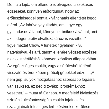
De ha a fájdalom ellenére is elvégzed a szokásos
edzéseket, könnyen előfordulhat, hogy az
erőfeszítéseddel pont a kívánt hatás ellentétét fogod
elérni. „Az ínhüvelygyulladás, ami ugye egy
gyulladásos állapot, könnyen krónikussá válhat, ami
az ín degeneratív elváltozásához is vezethet.” –
figyelmeztet Chow. A tünetek figyelmen kívül
hagyásával, és a fájdalom ellenére végzett edzéssel
az akkut sérülésből könnyen krónikus állapot válhat.
Az egészséges csukló, vagy a sérülésből történő
visszatérés érdekében próbálj gépekkel edzeni. „A
nem gépi súlyok mozgatásához szorosabb fogásra
van szükség, ez pedig további problémákhoz
vezethet." – mutat rá Carlson. A megfelelő kivitelezés
szintén kulcsfontosságú a csukló ínjainak és
szalagjainak felesleges terhelésének elkerülése