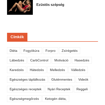
Ezüstös szépség
Címkék
Diéta
Fogyókúra
Forpro
Zsírégetés
Lábedzés
CarbControl
Motiváció
Hasedzés
Karedzés
Hátedzés
Melledzés
Válledzés
Egészséges táplálkozás
Gluténmentes
Videók
Egészséges receptek
Nyári Receptek
Reggeli
Egészségmegőrzés
Ketogén diéta,