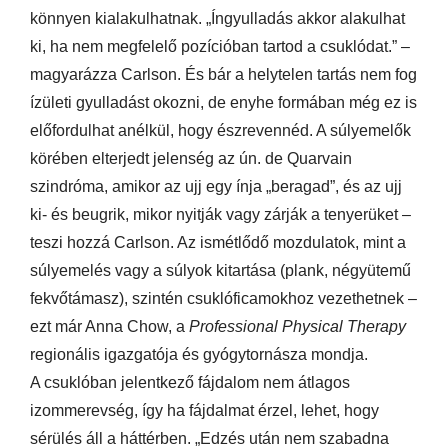
könnyen kialakulhatnak. „Íngyulladás akkor alakulhat
ki, ha nem megfelelő pozícióban tartod a csuklódat.” –
magyarázza Carlson. És bár a helytelen tartás nem fog
ízületi gyulladást okozni, de enyhe formában még ez is
előfordulhat anélkül, hogy észrevennéd. A súlyemelők
körében elterjedt jelenség az ún. de Quarvain
szindróma, amikor az ujj egy ínja „beragad”, és az ujj
ki- és beugrik, mikor nyitják vagy zárják a tenyerüket –
teszi hozzá Carlson. Az ismétlődő mozdulatok, mint a
súlyemelés vagy a súlyok kitartása (plank, négyütemű
fekvőtámasz), szintén csuklóficamokhoz vezethetnek –
ezt már Anna Chow, a
Professional Physical Therapy
regionális igazgatója és gyógytornásza mondja.
A csuklóban jelentkező fájdalom nem átlagos
izommerevség, így ha fájdalmat érzel, lehet, hogy
sérülés áll a háttérben. „Edzés után nem szabadna