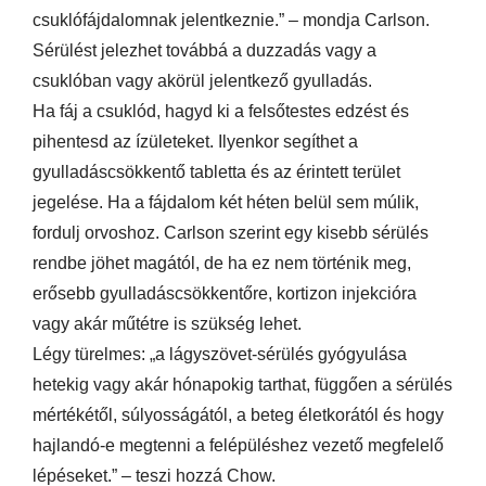
csuklófájdalomnak jelentkeznie.” – mondja Carlson.
Sérülést jelezhet továbbá a duzzadás vagy a
csuklóban vagy akörül jelentkező gyulladás.
Ha fáj a csuklód, hagyd ki a felsőtestes edzést és
pihentesd az ízületeket. Ilyenkor segíthet a
gyulladáscsökkentő tabletta és az érintett terület
jegelése. Ha a fájdalom két héten belül sem múlik,
fordulj orvoshoz. Carlson szerint egy kisebb sérülés
rendbe jöhet magától, de ha ez nem történik meg,
erősebb gyulladáscsökkentőre, kortizon injekcióra
vagy akár műtétre is szükség lehet.
Légy türelmes: „a lágyszövet-sérülés gyógyulása
hetekig vagy akár hónapokig tarthat, függően a sérülés
mértékétől, súlyosságától, a beteg életkorától és hogy
hajlandó-e megtenni a felépüléshez vezető megfelelő
lépéseket.” – teszi hozzá Chow.