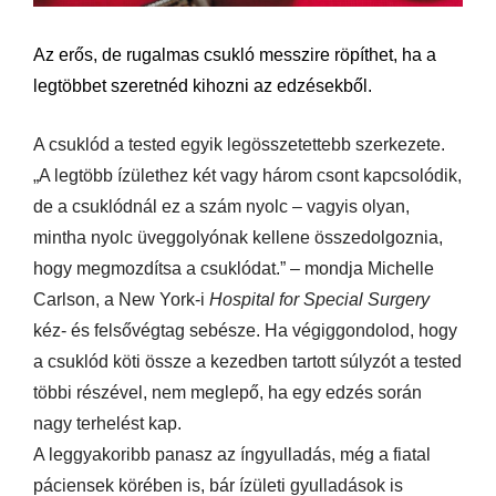
Az erős, de rugalmas csukló messzire röpíthet, ha a
legtöbbet szeretnéd kihozni az edzésekből.
A csuklód a tested egyik legösszetettebb szerkezete.
„A legtöbb ízülethez két vagy három csont kapcsolódik,
de a csuklódnál ez a szám nyolc – vagyis olyan,
mintha nyolc üveggolyónak kellene összedolgoznia,
hogy megmozdítsa a csuklódat.” – mondja Michelle
Carlson, a New York-i
Hospital for Special Surgery
kéz- és felsővégtag sebésze. Ha végiggondolod, hogy
a csuklód köti össze a kezedben tartott súlyzót a tested
többi részével, nem meglepő, ha egy edzés során
nagy terhelést kap.
A leggyakoribb panasz az íngyulladás, még a fiatal
páciensek körében is, bár ízületi gyulladások is