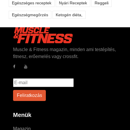
Egészséges receptek
Nyári Receptek
Reggeli
Egészségmegőrzés
Ketogén diéta,
Muscle & Fitness magazin, minden ami testépítés,
fitnesz, erőemelés vagy crossfit.
Menük
Magazin