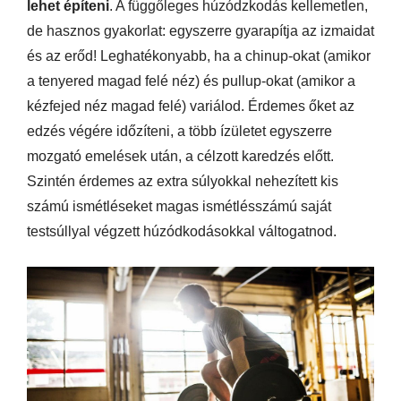
lehet építeni
. A függőleges húzódzkodás kellemetlen,
de hasznos gyakorlat: egyszerre gyarapítja az izmaidat
és az erőd! Leghatékonyabb, ha a chinup-okat (amikor
a tenyered magad felé néz) és pullup-okat (amikor a
kézfejed néz magad felé) variálod. Érdemes őket az
edzés végére időzíteni, a több ízületet egyszerre
mozgató emelések után, a célzott karedzés előtt.
Szintén érdemes az extra súlyokkal nehezített kis
számú ismétléseket magas ismétlésszámú saját
testsúllyal végzett húzódkodásokkal váltogatnod.