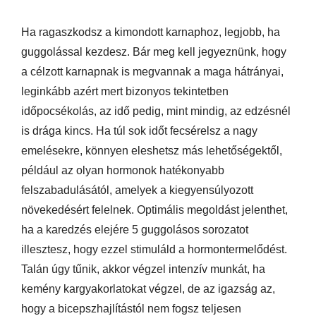
Ha ragaszkodsz a kimondott karnaphoz, legjobb, ha
guggolással kezdesz. Bár meg kell jegyeznünk, hogy
a célzott karnapnak is megvannak a maga hátrányai,
leginkább azért mert bizonyos tekintetben
időpocsékolás, az idő pedig, mint mindig, az edzésnél
is drága kincs. Ha túl sok időt fecsérelsz a nagy
emelésekre, könnyen eleshetsz más lehetőségektől,
például az olyan hormonok hatékonyabb
felszabadulásától, amelyek a kiegyensúlyozott
növekedésért felelnek. Optimális megoldást jelenthet,
ha a karedzés elejére 5 guggolásos sorozatot
illesztesz, hogy ezzel stimuláld a hormontermelődést.
Talán úgy tűnik, akkor végzel intenzív munkát, ha
kemény kargyakorlatokat végzel, de az igazság az,
hogy a bicepszhajlítástól nem fogsz teljesen