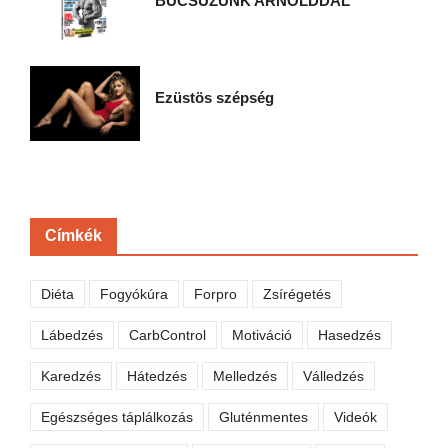
BÚCSÚZUNK ARNOLDDAL
Ezüstös szépség
Címkék
Diéta
Fogyókúra
Forpro
Zsírégetés
Lábedzés
CarbControl
Motiváció
Hasedzés
Karedzés
Hátedzés
Melledzés
Válledzés
Egészséges táplálkozás
Gluténmentes
Videók