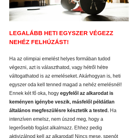
LEGALÁBB HETI EGYSZER VÉGEZZ
NEHÉZ FELHÚZÁST!
Ha az olimpiai emelést helyes formában tudod
végezni, azt is választhatod, vagy hétről hétre
váltogathatod is az emeléseket. Akárhogyan is, heti
egyszer oda kell tenned magad a nehéz emelésnél!
Ennek két fő oka, hogy
egyfelől az alkarodat is
keményen igénybe veszik, másfelől példátlan
általános megfeszülésre késztetik a tested.
Ha
intenzíven emelsz, nem úszod meg, hogy a
legerősebb fogást alkalmazz. Ehhez pedig
aktivizálnod kell az alkarodat! Nincs mese, spenót