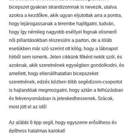
bicepszet gyakran strandizomnak is nevezik, utalva
azokra a kezdőkre, akik ugyan eljutottak arra a pontra,
hogy lejárogassanak a terembe hajlítgatni, tudván,
hogy így némileg nagyobb eséllyel fognak elismerő
női pillantásokban részesülni a parton, de a lóláb
esetükben már szó szerint ott kilóg, hogy a lábnapot
hírből sem ismerik. Jelen cikkünk főként nekik szól, és
azoknak, akik szeretnének egységben gondolkodni, és
amellett, hogy ellenállhatatlan bicepszeket
szeretnének, edzés közben több segédizom-csoportot
is hajlandóak megmozgatni, hogy aztán a felhúzásban
és fekvenyomásban is jeleskedhessenek. Srácok,
most jött el az idő!
Az alábbi 6 tipp segít, hogy egyszerre erősíthess és
építhess hatalmas karokat!