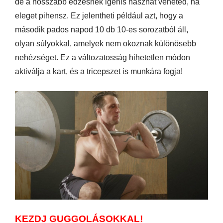
de a hosszabb edzésnek igenis hasznát veheted, ha
eleget pihensz. Ez jelentheti például azt, hogy a
második pados napod 10 db 10-es sorozatból áll,
olyan súlyokkal, amelyek nem okoznak különösebb
nehézséget. Ez a változatosság hihetetlen módon
aktiválja a kart, és a tricepszet is munkára fogja!
KEZDJ GUGGOLÁSOKKAL!