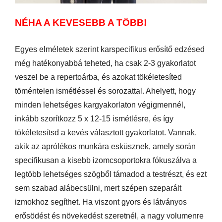
NÉHA A KEVESEBB A TÖBB!
Egyes elméletek szerint karspecifikus erősítő edzésed
még hatékonyabbá teheted, ha csak 2-3 gyakorlatot
veszel be a repertoárba, és azokat tökéletesíted
töméntelen ismétléssel és sorozattal. Ahelyett, hogy
minden lehetséges kargyakorlaton végigmennél,
inkább szorítkozz 5 x 12-15 ismétlésre, és így
tökéletesítsd a kevés választott gyakorlatot. Vannak,
akik az aprólékos munkára esküsznek, amely során
specifikusan a kisebb izomcsoportokra fókuszálva a
legtöbb lehetséges szögből támadod a testrészt, és ezt
sem szabad alábecsülni, mert szépen szeparált
izmokhoz segíthet. Ha viszont gyors és látványos
erősödést és növekedést szeretnél, a nagy volumenre