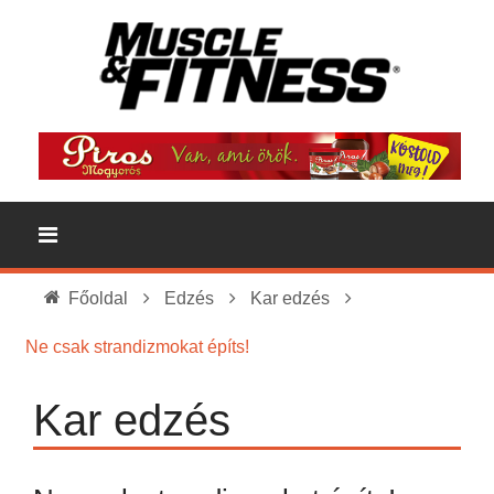
Főoldal
Edzés
Kar edzés
Ne csak strandizmokat építs!
Kar edzés