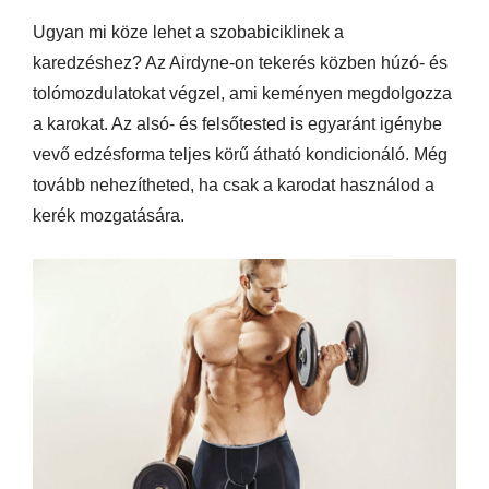
Ugyan mi köze lehet a szobabiciklinek a
karedzéshez? Az Airdyne-on tekerés közben húzó- és
tolómozdulatokat végzel, ami keményen megdolgozza
a karokat. Az alsó- és felsőtested is egyaránt igénybe
vevő edzésforma teljes körű átható kondicionáló. Még
tovább nehezítheted, ha csak a karodat használod a
kerék mozgatására.