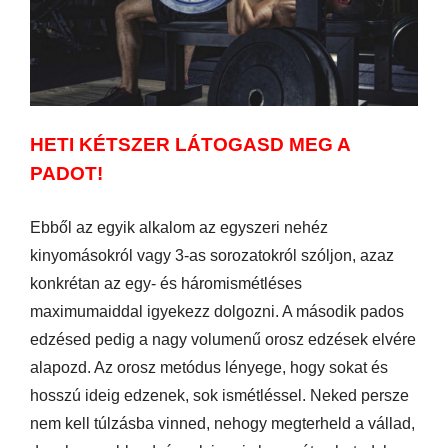
HETI KÉTSZER LÁTOGASD MEG A
PADOT!
Ebből az egyik alkalom az egyszeri nehéz
kinyomásokról vagy 3-as sorozatokról szóljon, azaz
konkrétan az egy- és háromismétléses
maximumaiddal igyekezz dolgozni. A második pados
edzésed pedig a nagy volumenű orosz edzések elvére
alapozd. Az orosz metódus lényege, hogy sokat és
hosszú ideig edzenek, sok ismétléssel. Neked persze
nem kell túlzásba vinned, nehogy megterheld a vállad,