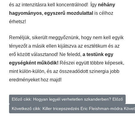
és az intenzitásra kell koncentrálnod! Így
néhány
hagyományos, egyszerű mozdulattal
is célhoz
érhetsz!
Reméljük, sikerült meggyőznünk, hogy nem kell egyik
tényezőt a másik ellen kijátszva az esztétikum és az
erő között választanod! Ne feledd,
a testünk egy
egységként működik!
Részei együtt többre képesek,
mint külön-külön, és az összeadódott szinergia jobb
eredményeket hoz majd!
Előző cikk: Hogyan legyél verhetetlen szkanderben?
Előző
Következő cikk: Killer tricepszedzés Eric Fleishman-módra
Követ