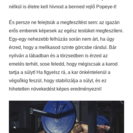
nélkül is életre kell hívnod a benned rejlő Popeye-t!
És persze ne felejtsük a megfeszítést sem: az igazán
erős emberek képesek az egész testüket megfeszíteni.
Egy-egy nehezebb felhúzás során nem árt, ha úgy
érzed, hogy a mellkasod szinte görcsbe rándul. Bár
nyilván a lábadban és a törzsedben is érzed az
emelés terhét, sose feledd, hogy mégiscsak a karod
tartja a súlyt! Ha figyelsz rá, a kar önkéntelenül a
végsőkig feszül, hogy stabilizálja a súlyt, és ez
hihetetlen növekedést képes eredményezni!