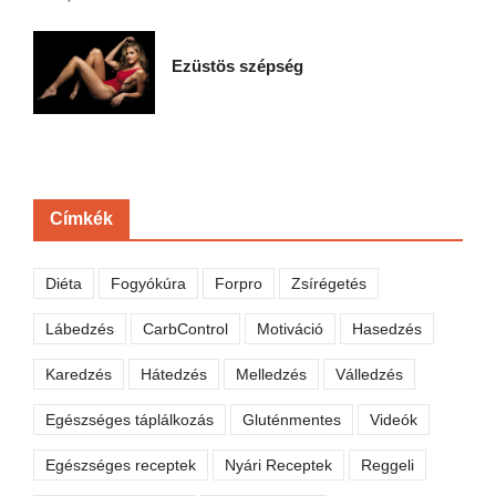
Ezüstös szépség
Címkék
Diéta
Fogyókúra
Forpro
Zsírégetés
Lábedzés
CarbControl
Motiváció
Hasedzés
Karedzés
Hátedzés
Melledzés
Válledzés
Egészséges táplálkozás
Gluténmentes
Videók
Egészséges receptek
Nyári Receptek
Reggeli