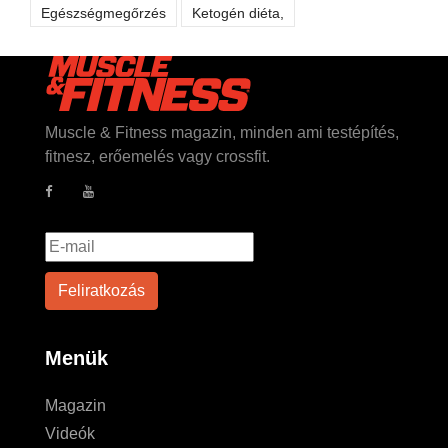
Egészségmegőrzés
Ketogén diéta,
Muscle & Fitness magazin, minden ami testépítés,
fitnesz, erőemelés vagy crossfit.
Menük
Magazin
Videók