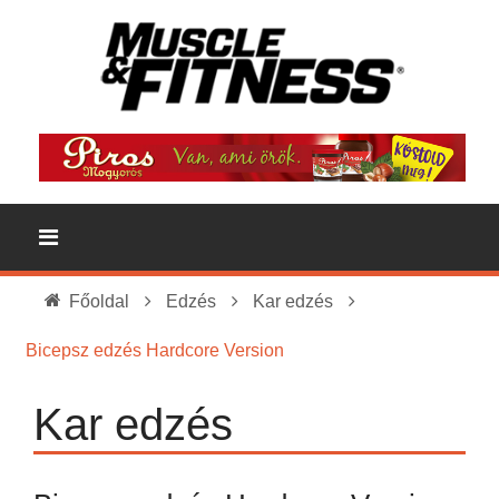
Főoldal
Edzés
Kar edzés
Bicepsz edzés Hardcore Version
Kar edzés