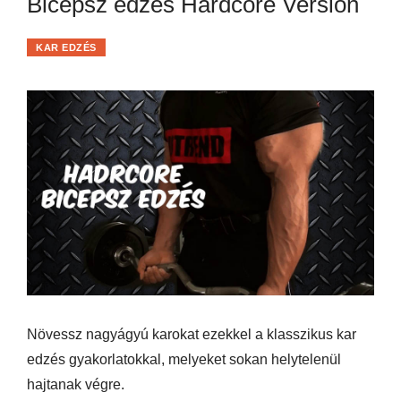
Bicepsz edzés Hardcore Version
KAR EDZÉS
Növessz nagyágyú karokat ezekkel a klasszikus kar
edzés gyakorlatokkal, melyeket sokan helytelenül
hajtanak végre.