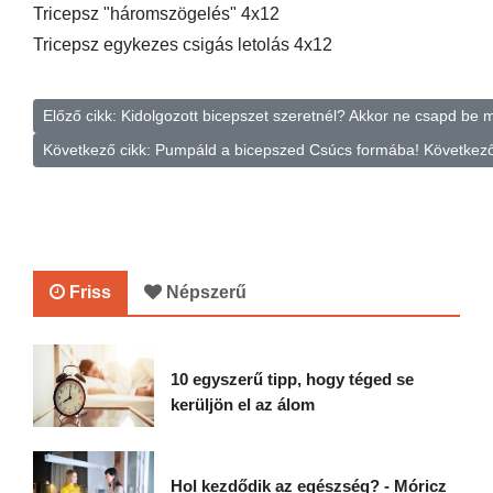
Tricepsz "háromszögelés" 4x12
Tricepsz egykezes csigás letolás 4x12
Előző cikk: Kidolgozott bicepszet szeretnél? Akkor ne csapd be
Következő cikk: Pumpáld a bicepszed Csúcs formába!
Következ
Friss
Népszerű
10 egyszerű tipp, hogy téged se
kerüljön el az álom
Hol kezdődik az egészség? - Móricz