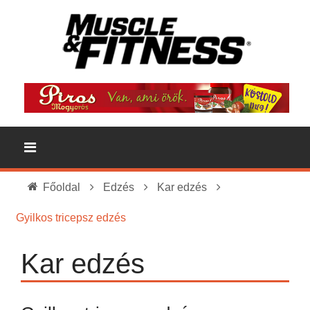
Főoldal
Edzés
Kar edzés
Gyilkos tricepsz edzés
Kar edzés