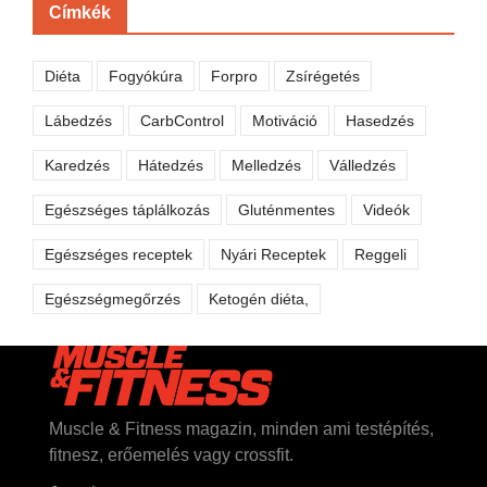
Címkék
Diéta
Fogyókúra
Forpro
Zsírégetés
Lábedzés
CarbControl
Motiváció
Hasedzés
Karedzés
Hátedzés
Melledzés
Válledzés
Egészséges táplálkozás
Gluténmentes
Videók
Egészséges receptek
Nyári Receptek
Reggeli
Egészségmegőrzés
Ketogén diéta,
Muscle & Fitness magazin, minden ami testépítés,
fitnesz, erőemelés vagy crossfit.