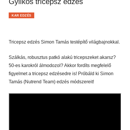
Gyilkos tricepsz edzés
KAR EDZÉS
Tricepsz edzés Simon Tamás testépítő világbajnokkal.
Szálkás, robusztus patkó alakú tricepszeket akarsz?
50-es karokról álmodozol? Akkor fordíts megfelelő
figyelmet a tricepsz edzésedre is! Próbáld ki Simon
Tamás (Nutrend Team) edzés módszereit!