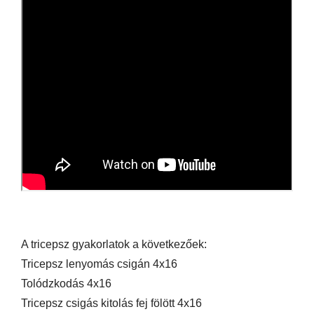
A tricepsz gyakorlatok a következőek:
Tricepsz lenyomás csigán 4x16
Tolódzkodás 4x16
Tricepsz csigás kitolás fej fölött 4x16