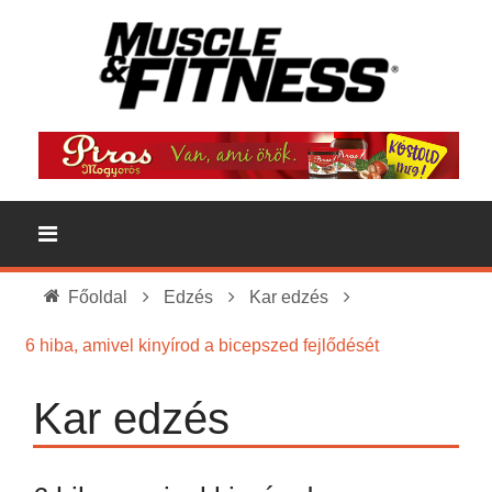
Főoldal
Edzés
Kar edzés
6 hiba, amivel kinyírod a bicepszed fejlődését
Kar edzés