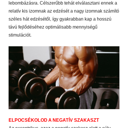
lebombázásra. Célszerűbb tehát elválasztani ennek a
relatív kis izomnak az edzését a nagy izomnak számító
széles hát edzésétől, így gyakrabban kap a hosszú
távú fejlődéséhez optimálisabb mennyiségű
stimulációt.
ELPOCSÉKOLOD A NEGATÍV SZAKASZT