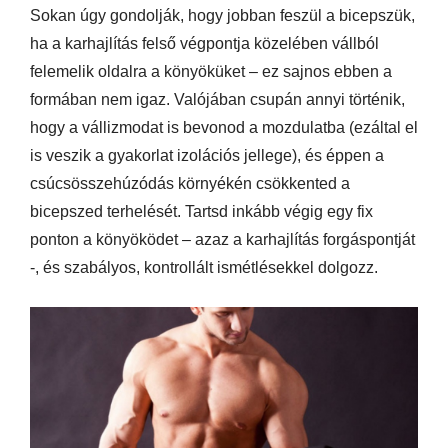
Sokan úgy gondolják, hogy jobban feszül a bicepszük,
ha a karhajlítás felső végpontja közelében vállból
felemelik oldalra a könyöküket – ez sajnos ebben a
formában nem igaz. Valójában csupán annyi történik,
hogy a vállizmodat is bevonod a mozdulatba (ezáltal el
is veszik a gyakorlat izolációs jellege), és éppen a
csúcsösszehúzódás környékén csökkented a
bicepszed terhelését. Tartsd inkább végig egy fix
ponton a könyöködet – azaz a karhajlítás forgáspontját
-, és szabályos, kontrollált ismétlésekkel dolgozz.