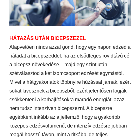
HÁTAZÁS UTÁN BICEPSZEZEL
Alapvetően nincs azzal gond, hogy egy napon edzed a
hátadat a bicepszeddel, ha az elsődleges rövidtávú cél
a bicepsz növekedése – majd egy szint után
szétválasztod a két izomcsoport edzését egymástól.
Mivel a hátgyakorlatok többnyire húzással járnak, ezért
sokat kivesznek a bicepszből, ezért jelentősen fogják
csökkenteni a karhajlításokra maradó energiát, azaz
nem tudsz intenzíven bicepszezni. A bicepszre
egyébként inkább az a jellemző, hogy a gyakoribb
közepes edzésvolumenű, de intenzív edzésre jobban
reagál hosszú távon, mint a ritkább, de teljes