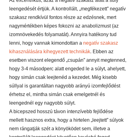
Az excentrikus, azaz a negatív szakasz alatt a súly
leengedését értjük. A kontrollált, „megfékezett” negatív
szakasz rendkívül fontos része az edzésnek, mert
nagymértékben képes fokozni az anabolizmust (az
izomnövekedés folyamatát). Annyira hatékony tud
lenni, hogy vannak kimondottan a
negatív szakasz
kihasználására kihegyezett technikák
. Ebben az
esetben viszont elegendő „csupán” annyit megtenned,
hogy 3-4 másodperc alatt engeded le a súlyt, ahelyett,
hogy simán csak leejtenéd a kezedet. Még kisebb
súllyal is garantáltan nagyobb arányú izomfejlődést
érhetsz el, mintha simán csak emelgetnél és
leengednél egy nagyobb súlyt.
A bicepszed hosszú távon intenzívebb fejlődése
mellett hasznos extra, hogy a hirtelen „leejtett” súlyok
nem rángatják szét a könyöködet sem, illetve a