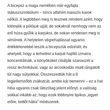
A bicepsz a maga nemében már egyfajta
státuszszimbólum – nincs alfahím masszív karok
nélkül. A legtöbben meg is tesznek mindent azért, hogy
kitömjék a pólójuk ujját, de sokaknál nemhogy nem az
erő húsa gyűlik a karjukra, de sokan rendesen meg is
sérülnek. A helytelen végrehajtással ugyanis
értéktelenebbé teszik a bicepszük edzését, és
ahelyett, hogy a terhelést a karjuk hajlító izmaira
koncentrálnák, a könyöküket cibálják szanaszét a
rossz technikával, vagy az arcoskodás miatt rángatott
túl nagy súlyokkal. Összeszedtük hát a 6
legjellemzőbb zsákutcát, amibe kár bemenni – ez a hat
hiba ugyanis csak látszólag jelent előnyt, a valóság
sokkal inkább az, hogy ezek többnyire tipikus „egyet
előre, kettőt hátra” módszerek.