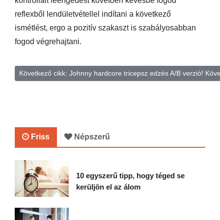
kontrollált leengedést követően kevésbé fogod
reflexből lendületvétellel indítani a következő
ismétlést, ergo a pozitív szakaszt is szabályosabban
fogod végrehajtani.
Következő cikk: Johnny hardcore tricepsz edzés A/B verzió!
Köve
Friss
Népszerű
10 egyszerű tipp, hogy téged se
kerüljön el az álom