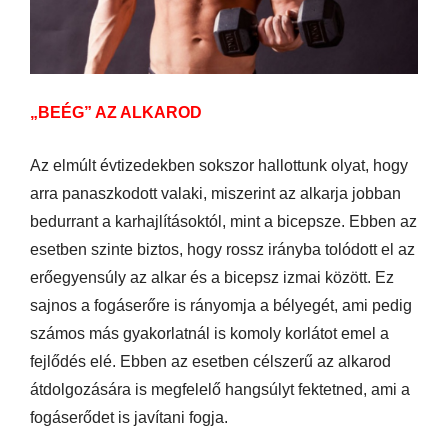
„BEÉG” AZ ALKAROD
Az elmúlt évtizedekben sokszor hallottunk olyat, hogy
arra panaszkodott valaki, miszerint az alkarja jobban
bedurrant a karhajlításoktól, mint a bicepsze. Ebben az
esetben szinte biztos, hogy rossz irányba tolódott el az
erőegyensúly az alkar és a bicepsz izmai között. Ez
sajnos a fogáserőre is rányomja a bélyegét, ami pedig
számos más gyakorlatnál is komoly korlátot emel a
fejlődés elé. Ebben az esetben célszerű az alkarod
átdolgozására is megfelelő hangsúlyt fektetned, ami a
fogáserődet is javítani fogja.