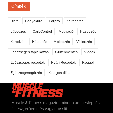
Címkék
Diéta
Fogyókúra
Forpro
Zsírégetés
Lábedzés
CarbControl
Motiváció
Hasedzés
Karedzés
Hátedzés
Melledzés
Válledzés
Egészséges táplálkozás
Gluténmentes
Videók
Egészséges receptek
Nyári Receptek
Reggeli
Egészségmegőrzés
Ketogén diéta,
Muscle & Fitness magazin, minden ami testépítés,
fitnesz, erőemelés vagy crossfit.