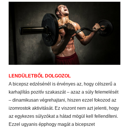
LENDÜLETBŐL DOLGOZOL
A bicepsz edzésénél is érvényes az, hogy célszerű a
karhajlítás pozitív szakaszát – azaz a súly felemelését
– dinamikusan végrehajtani, hiszen ezzel fokozod az
izomrostok aktivitását. Ez viszont nem azt jelenti, hogy
az egykezes súlyzókat a hátad mögül kell fellendíteni.
Ezzel ugyanis épphogy magát a bicepszet