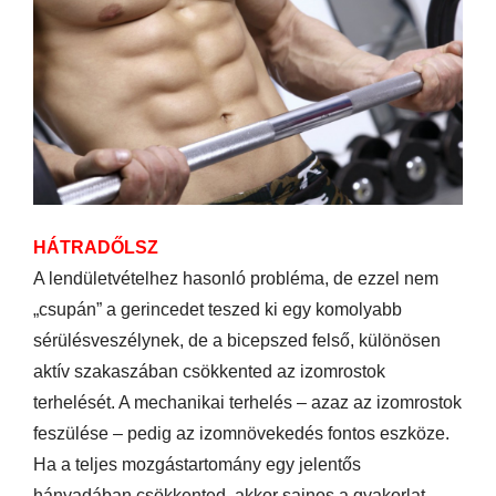
HÁTRADŐLSZ
A lendületvételhez hasonló probléma, de ezzel nem
„csupán” a gerincedet teszed ki egy komolyabb
sérülésveszélynek, de a bicepszed felső, különösen
aktív szakaszában csökkented az izomrostok
terhelését. A mechanikai terhelés – azaz az izomrostok
feszülése – pedig az izomnövekedés fontos eszköze.
Ha a teljes mozgástartomány egy jelentős
hányadában csökkented, akkor sajnos a gyakorlat