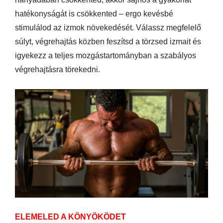
hatékonyságát is csökkented – ergo kevésbé
stimulálod az izmok növekedését. Válassz megfelelő
súlyt, végrehajtás közben feszítsd a törzsed izmait és
igyekezz a teljes mozgástartományban a szabályos
végrehajtásra törekedni.
ELEMELED A KÖNYÖKÖDET