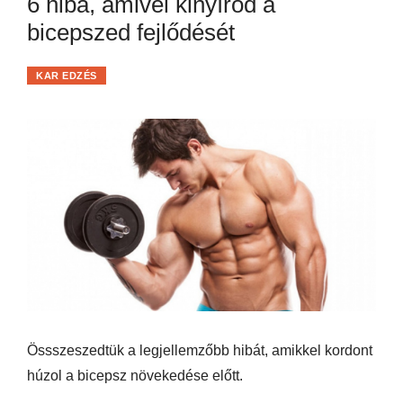
6 hiba, amivel kinyírod a
bicepszed fejlődését
KAR EDZÉS
Össszeszedtük a legjellemzőbb hibát, amikkel kordont
húzol a bicepsz növekedése előtt.