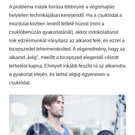
A probléma másik forrása többnyire a végrehajtás
helytelen technikájában keresendő. Ha a csuklódat a
mozdulat közben lentről felfelé húzod (mint a
csuklóbehúzás gyakorlatánál), akkor indokolatlanul
sok edzésmunkát irányítasz az alkarod felé, és ezzel a
bicepszedet tehermentesíted. A végeredmény, hogy az
alkarod „kiég”, mielőtt a bicepszed elegendő célzott
terhelést kapna. Ehelyett inkább feszíts rá az alkarodra
a gyakorlat elején, és tartsd végig egyenesen a
csuklódat.