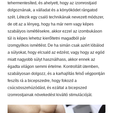
tehermentesíted, és ahelyett, hogy az izomrostjaid
dolgoznának, a válladat és a könyöködet rángatod
szét. Létezik egy csaló technikának nevezett módszer,
de ott az a lényeg, hogy ha már nem vagy képes
szabályos ismétlésekre, akkor ezzel az izombukáson
túl is képes lehetsz kierőltetni magadból pár
izomgyilkos ismétlést. De ha simán csak azért lóbálod
a súlyokat, hogy elcsald az edzést, vagy hogy az egód
miatt nagyobb súlyt használhass, akkor ennek az
égadta világon semmi értelme. Kontrollált ütemben,
szabályosan dolgozz, és a karhajlítás felső végpontján
feszíts rá a bicepszedre, hogy fokozd a
csúcsösszehúzódást, és ezáltal a bicepszed
izomrostjainak növekedést kiváltó stimulációját.