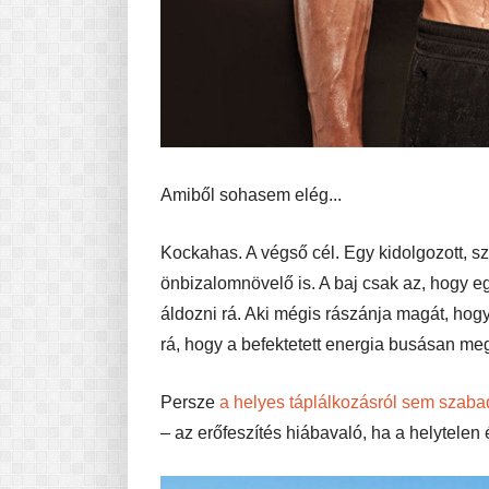
Amiből sohasem elég...
Kockahas. A végső cél. Egy kidolgozott, s
önbizalomnövelő is. A baj csak az, hogy e
áldozni rá. Aki mégis rászánja magát, hog
rá, hogy a befektetett energia busásan meg
Persze
a helyes táplálkozásról sem szab
– az erőfeszítés hiábavaló, ha a helytelen