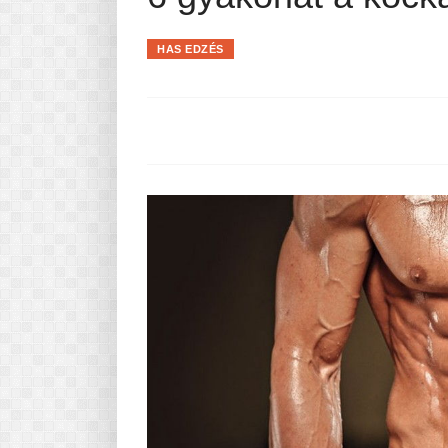
Pasta-túra - avagy A TÉSZTA
MINDENNAPI KENYERÜNK
HAS EDZÉS
A karácsonyról dióhéjban