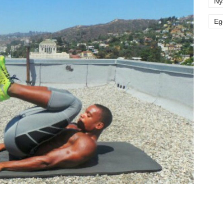
Ny
Eg