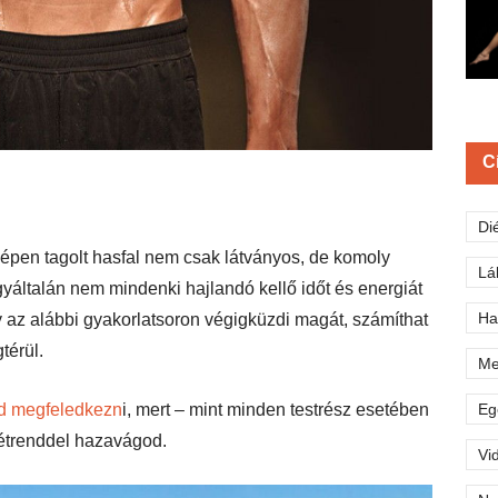
C
Di
zépen tagolt hasfal nem csak látványos, de komoly
Lá
gyáltalán nem mindenki hajlandó kellő időt és energiát
Ha
y az alábbi gyakorlatsoron végigküzdi magát, számíthat
térül.
Me
Eg
ad megfeledkezn
i, mert – mint minden testrész esetében
 étrenddel hazavágod.
Vi