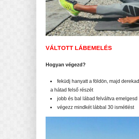
VÁLTOTT LÁBEMELÉS
Hogyan végezd?
feküdj hanyatt a földön, majd dere
a hátad felső részét
jobb és bal lábad felváltva emelgesd
végezz mindkét lábbal 30 ismétlést