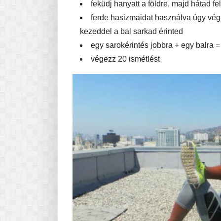
feküdj hanyatt a földre, majd hátad f
ferde hasizmaidat használva úgy vég
kezeddel a bal sarkad érinted
egy sarokérintés jobbra + egy balra =
végezz 20 ismétlést