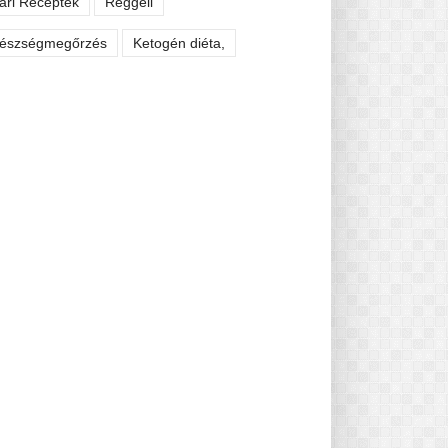
ári Receptek
Reggeli
észségmegőrzés
Ketogén diéta,