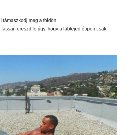
al támaszkodj meg a földön
 lassan ereszd le úgy, hogy a lábfejed éppen csak