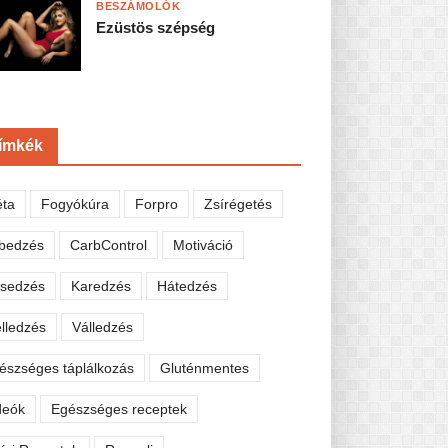
BESZÁMOLÓK
Ezüstös szépség
ímkék
éta
Fogyókúra
Forpro
Zsírégetés
bedzés
CarbControl
Motiváció
sedzés
Karedzés
Hátedzés
lledzés
Válledzés
észséges táplálkozás
Gluténmentes
deók
Egészséges receptek