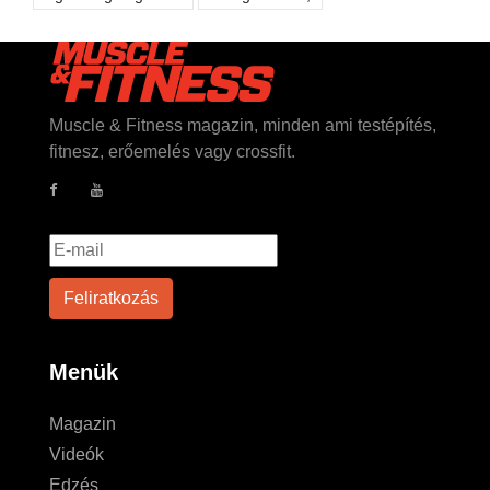
Muscle & Fitness magazin, minden ami testépítés,
fitnesz, erőemelés vagy crossfit.
Menük
Magazin
Videók
Edzés