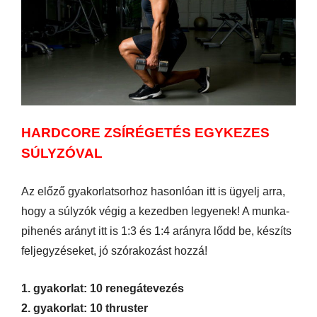
HARDCORE ZSÍRÉGETÉS EGYKEZES
SÚLYZÓVAL
Az előző gyakorlatsorhoz hasonlóan itt is ügyelj arra,
hogy a súlyzók végig a kezedben legyenek! A munka-
pihenés arányt itt is 1:3 és 1:4 arányra lődd be, készíts
feljegyzéseket, jó szórakozást hozzá!
1. gyakorlat: 10 renegátevezés
2. gyakorlat: 10 thruster