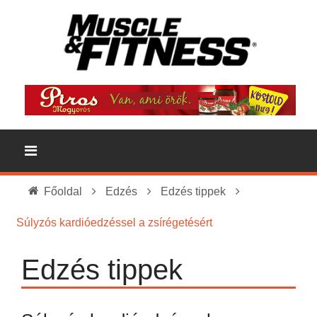
Főoldal
Edzés
Edzés tippek
Súlyzós kardióedzéssel a zsírégetésért
Edzés tippek