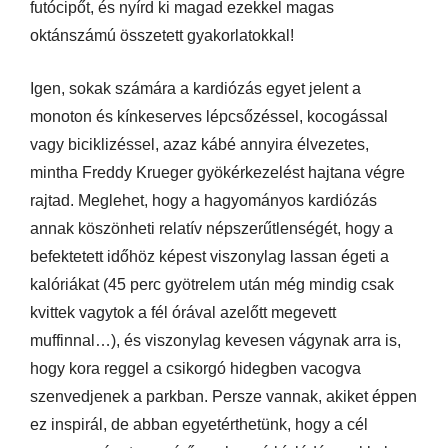
futócipőt, és nyírd ki magad ezekkel magas
oktánszámú összetett gyakorlatokkal!
Igen, sokak számára a kardiózás egyet jelent a
monoton és kínkeserves lépcsőzéssel, kocogással
vagy biciklizéssel, azaz kábé annyira élvezetes,
mintha Freddy Krueger gyökérkezelést hajtana végre
rajtad. Meglehet, hogy a hagyományos kardiózás
annak köszönheti relatív népszerűtlenségét, hogy a
befektetett időhöz képest viszonylag lassan égeti a
kalóriákat (45 perc gyötrelem után még mindig csak
kvittek vagytok a fél órával azelőtt megevett
muffinnal…), és viszonylag kevesen vágynak arra is,
hogy kora reggel a csikorgó hidegben vacogva
szenvedjenek a parkban. Persze vannak, akiket éppen
ez inspirál, de abban egyetérthetünk, hogy a cél