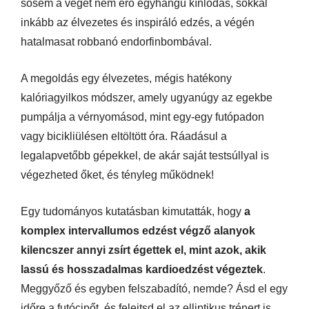
sosem a véget nem érő egyhangú kínlódás, sokkal
inkább az élvezetes és inspiráló edzés, a végén
hatalmasat robbanó endorfinbombával.
A megoldás egy élvezetes, mégis hatékony
kalóriagyilkos módszer, amely ugyanúgy az egekbe
pumpálja a vérnyomásod, mint egy-egy futópadon
vagy bicikliülésen eltöltött óra. Ráadásul a
legalapvetőbb gépekkel, de akár saját testsúllyal is
végezheted őket, és tényleg működnek!
Egy tudományos kutatásban kimutatták, hogy
a
komplex intervallumos edzést végző alanyok
kilencszer annyi zsírt égettek el, mint azok, akik
lassú és hosszadalmas kardioedzést végeztek
.
Meggyőző és egyben felszabadító, nemde? Ásd el egy
időre a futócipőt, és felejtsd el az elliptikus trénert is,