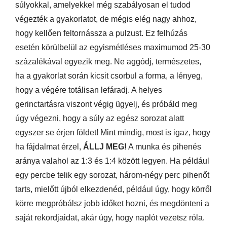
súlyokkal, amelyekkel még szabályosan el tudod
végezték a gyakorlatot, de mégis elég nagy ahhoz,
hogy kellően feltornássza a pulzust. Ez felhúzás
esetén körülbelül az egyismétléses maximumod 25-30
százalékával egyezik meg. Ne aggódj, természetes,
ha a gyakorlat során kicsit csorbul a forma, a lényeg,
hogy a végére totálisan lefáradj. A helyes
gerinctartásra viszont végig ügyelj, és próbáld meg
úgy végezni, hogy a súly az egész sorozat alatt
egyszer se érjen földet! Mint mindig, most is igaz, hogy
ha fájdalmat érzel,
ÁLLJ MEG!
A munka és pihenés
aránya valahol az 1:3 és 1:4 között legyen. Ha például
egy percbe telik egy sorozat, három-négy perc pihenőt
tarts, mielőtt újból elkezdenéd, például úgy, hogy körről
körre megpróbálsz jobb időket hozni, és megdönteni a
saját rekordjaidat, akár úgy, hogy naplót vezetsz róla.