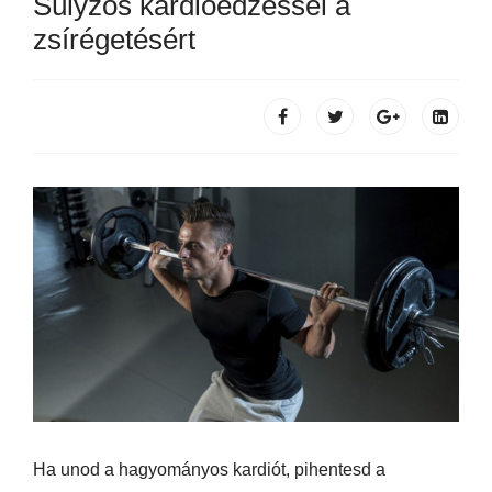
Súlyzós kardióedzéssel a
zsírégetésért
Ha unod a hagyományos kardiót, pihentesd a