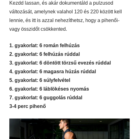
Kezdd lassan, és akár dokumentáld a pulzusod
változását, amelynek valahol 120 és 220 között kell
lennie, és itt is azzal nehezíthetsz, hogy a pihenői-
vagy összidőt csökkented.
1. gyakorlat: 6 román felhúzás
2. gyakorlat: 6 felhúzás rúddal
3. gyakorlat: 6 döntött törzsű evezés rúddal
4. gyakorlat: 6 magasra húzás rúddal
5. gyakorlat: 6 súlyfelvétel
6. gyakorlat: 6 láblökéses nyomás
7. gyakorlat: 6 guggolás rúddal
3-4 perc pihenő