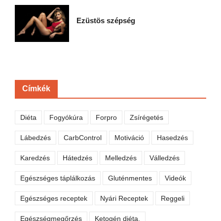
Ezüstös szépség
Címkék
Diéta
Fogyókúra
Forpro
Zsírégetés
Lábedzés
CarbControl
Motiváció
Hasedzés
Karedzés
Hátedzés
Melledzés
Válledzés
Egészséges táplálkozás
Gluténmentes
Videók
Egészséges receptek
Nyári Receptek
Reggeli
Egészségmegőrzés
Ketogén diéta,