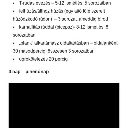
T-rudas evezés – 5-12 ismétlés, 5 sorozatban
felhúzás/állhoz húzás (egy ajtó fölé szerelt
húzódzkodó rúdon) – 3 sorozat, ameddig bírod
karhajlítás rúddal (bicepsz)- 8-12 ismétlés, 8
sorozatban
„plank” alkartámasz oldaltartásban – oldalanként
30 másodpercig, összesen 3 sorozatban
ugrókötelezés 20 percig
4.nap – pihenőnap