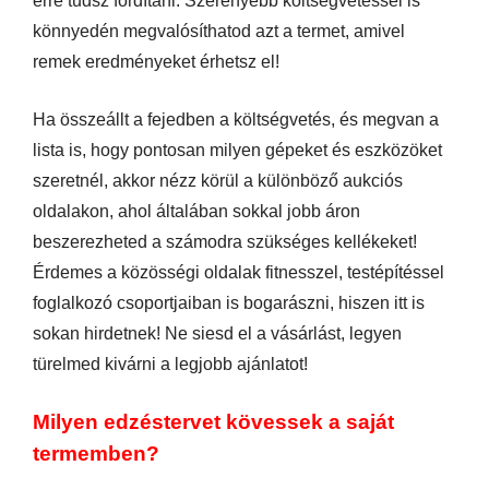
erre tudsz fordítani. Szerényebb költségvetéssel is
könnyedén megvalósíthatod azt a termet, amivel
remek eredményeket érhetsz el!
Ha összeállt a fejedben a költségvetés, és megvan a
lista is, hogy pontosan milyen gépeket és eszközöket
szeretnél, akkor nézz körül a különböző aukciós
oldalakon, ahol általában sokkal jobb áron
beszerezheted a számodra szükséges kellékeket!
Érdemes a közösségi oldalak fitnesszel, testépítéssel
foglalkozó csoportjaiban is bogarászni, hiszen itt is
sokan hirdetnek! Ne siesd el a vásárlást, legyen
türelmed kivárni a legjobb ajánlatot!
Milyen edzéstervet kövessek a saját
termemben?