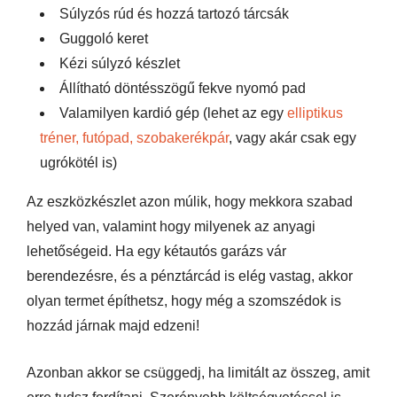
Súlyzós rúd és hozzá tartozó tárcsák
Guggoló keret
Kézi súlyzó készlet
Állítható döntésszögű fekve nyomó pad
Valamilyen kardió gép (lehet az egy
elliptikus
tréner, futópad, szobakerékpár
, vagy akár csak egy
ugrókötél is)
Az eszközkészlet azon múlik, hogy mekkora szabad
helyed van, valamint hogy milyenek az anyagi
lehetőségeid. Ha egy kétautós garázs vár
berendezésre, és a pénztárcád is elég vastag, akkor
olyan termet építhetsz, hogy még a szomszédok is
hozzád járnak majd edzeni!
Azonban akkor se csüggedj, ha limitált az összeg, amit