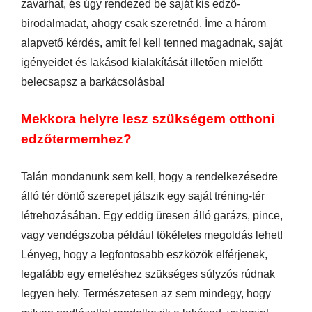
zavarhat, és úgy rendezed be saját kis edző-
birodalmadat, ahogy csak szeretnéd. Íme a három
alapvető kérdés, amit fel kell tenned magadnak, saját
igényeidet és lakásod kialakítását illetően mielőtt
belecsapsz a barkácsolásba!
Mekkora helyre lesz szükségem otthoni
edzőtermemhez?
Talán mondanunk sem kell, hogy a rendelkezésedre
álló tér döntő szerepet játszik egy saját tréning-tér
létrehozásában. Egy eddig üresen álló garázs, pince,
vagy vendégszoba például tökéletes megoldás lehet!
Lényeg, hogy a legfontosabb eszközök elférjenek,
legalább egy emeléshez szükséges súlyzós rúdnak
legyen hely. Természetesen az sem mindegy, hogy