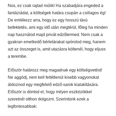
Nos, ez csak rajtad múlik! Ha szabadjára engeded a
fantáziádat, a költségek határa csupán a csillagos ég!
De emlékezz arra, hogy ez egy hosszú távú
befektetés, ami egy idő után megtérül, főleg ha minden
nap használod majd privát edzőtermed. Nem csak a
gyakran emelkedő bérletárakat spórolod meg, hanem
azt az összeget is, amit utazásra költenél, hogy eljuss
a terembe.
Először határozz meg magadnak egy költségvetést!
Ne aggódj, nem kell feltétlenül kisebb vagyonokat
áldoznod egy megfelelő edző-sarok kialakítására.
Először is döntsd el, hogy milyen eszközökkel
szeretnél otthon dolgozni. Szerintünk ezek a
legfontosabbak: