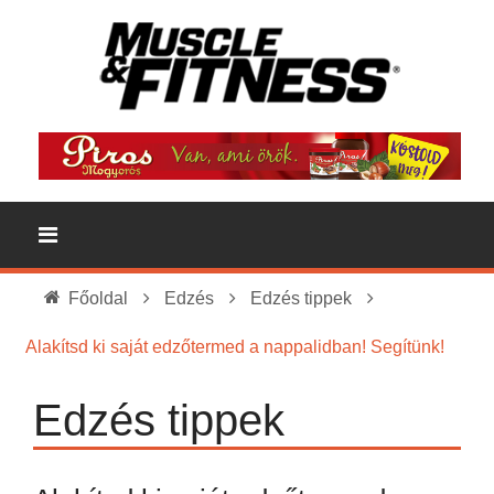
Főoldal
Edzés
Edzés tippek
Alakítsd ki saját edzőtermed a nappalidban! Segítünk!
Edzés tippek