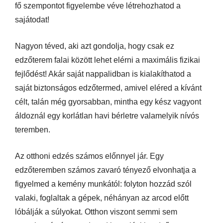
fő szempontot figyelembe véve létrehozhatod a
sajátodat!
Nagyon téved, aki azt gondolja, hogy csak ez
edzőterem falai között lehet elérni a maximális fizikai
fejlődést! Akár saját nappalidban is kialakíthatod a
saját biztonságos edzőtermed, amivel eléred a kívánt
célt, talán még gyorsabban, mintha egy kész vagyont
áldoznál egy korlátlan havi bérletre valamelyik nívós
teremben.
Az otthoni edzés számos előnnyel jár. Egy
edzőteremben számos zavaró tényező elvonhatja a
figyelmed a kemény munkától: folyton hozzád szól
valaki, foglaltak a gépek, néhányan az arcod előtt
lóbálják a súlyokat. Otthon viszont semmi sem