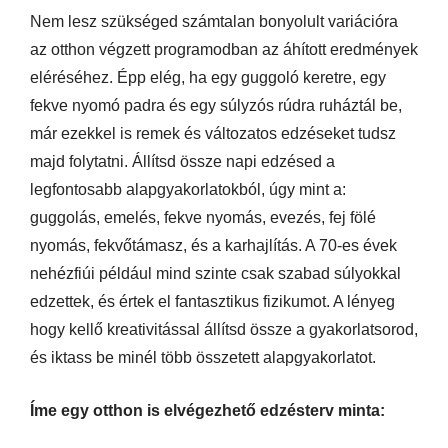
Nem lesz szükséged számtalan bonyolult variációra
az otthon végzett programodban az áhított eredmények
eléréséhez. Épp elég, ha egy guggoló keretre, egy
fekve nyomó padra és egy súlyzós rúdra ruháztál be,
már ezekkel is remek és változatos edzéseket tudsz
majd folytatni. Állítsd össze napi edzésed a
legfontosabb alapgyakorlatokból, úgy mint a:
guggolás, emelés, fekve nyomás, evezés, fej fölé
nyomás, fekvőtámasz, és a karhajlítás. A 70-es évek
nehézfiúi például mind szinte csak szabad súlyokkal
edzettek, és értek el fantasztikus fizikumot. A lényeg
hogy kellő kreativitással állítsd össze a gyakorlatsorod,
és iktass be minél több összetett alapgyakorlatot.
Íme egy otthon is elvégezhető edzésterv minta: