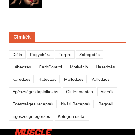
Címkék
Diéta
Fogyókúra
Forpro
Zsírégetés
Lábedzés
CarbControl
Motiváció
Hasedzés
Karedzés
Hátedzés
Melledzés
Válledzés
Egészséges táplálkozás
Gluténmentes
Videók
Egészséges receptek
Nyári Receptek
Reggeli
Egészségmegőrzés
Ketogén diéta,