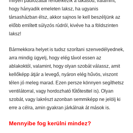
milyen padlózattal rendelkezik a lakásod, valamint,
hogy hányadik emeleten laksz, ha ugyanis
társasházban élsz, akkor sajnos le kell beszéljünk az
előbb említett súlyzós rúdról, kivéve ha a földszinten
laksz!
Bármekkora helyet is tudsz szorítani szenvedélyednek,
arra mindig ügyelj, hogy elég távol essen az
ablakoktól, valamint, hogy olyan szobát válassz, amit
kellőképp átjár a levegő, nyáron elég hűvös, viszont
télen jó meleg marad. Ezen persze könnyen segíthetsz
ventilátorral, vagy hordozható fűtőtesttel is). Olyan
szobát, vagy lakrészt azonban semmiképp ne jelölj ki
erre a célra, amin gyakran járkálnak át mások is.
Mennyibe fog kerülni mindez?