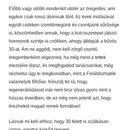
Előbb vagy utóbb mindenkit utolér az öregedés, ami
egykor csak rossz álomnak tűnt. Az évek múlásával
együtt csökken izomtömegünk és csontjaink sűrűsége
is, köszönhetően annak, hogy a kulcsszerepet játszó
hormonok szintje is csökken, ahogy átlépjük a bűvös
30-at. Ám ne aggódj, nem kell zörgő csontú
öregemberként végezned, ha még most a tettek
mezejére lépsz, és megfogadod tanácsainkat, még
nézhetsz úgy ki öregkorodban, mint a Feláldozhatók
valamelyik főhőse. Készülj fel rá, hogy
regenerálódásod már nem lesz olyan gyors mint a
húszas éveidben, de ez még nem jelenti azt, hogy
érezheted magad remek formában!
Lássuk mi kell ahhoz, hogy 30 felett is szálkásan
izmos, sportos külsőd legyen!