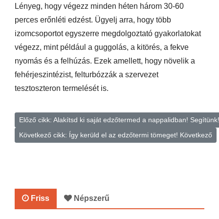
Lényeg, hogy végezz minden héten három 30-60
perces erőnléti edzést. Ügyelj arra, hogy több
izomcsoportot egyszerre megdolgoztató gyakorlatokat
végezz, mint például a guggolás, a kitörés, a fekve
nyomás és a felhúzás. Ezek amellett, hogy növelik a
fehérjeszintézist, felturbózzák a szervezet
tesztoszteron termelését is.
Előző cikk: Alakítsd ki saját edzőtermed a nappalidban! Segítünk
Következő cikk: Így kerüld el az edzőtermi tömeget!
Következő
Friss
Népszerű