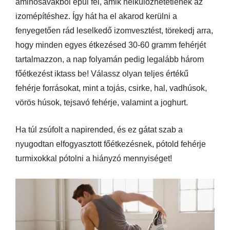
aminosavakból épül fel, amik nélkülözhetetlenek az
izomépítéshez. Így hát ha el akarod kerülni a
fenyegetően rád leselkedő izomvesztést, törekedj arra,
hogy minden egyes étkezésed 30-60 gramm fehérjét
tartalmazzon, a nap folyamán pedig legalább három
főétkezést iktass be! Válassz olyan teljes értékű
fehérje forrásokat, mint a tojás, csirke, hal, vadhúsok,
vörös húsok, tejsavó fehérje, valamint a joghurt.
Ha túl zsúfolt a napirended, és ez gátat szab a
nyugodtan elfogyasztott főétkezésnek, pótold fehérje
turmixokkal pótolni a hiányzó mennyiséget!