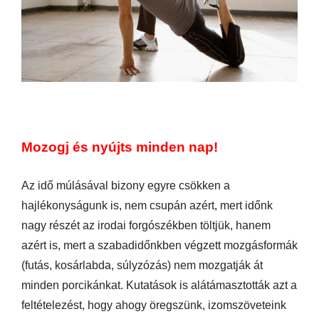
Mozogj és nyújts minden nap!
Az idő múlásával bizony egyre csökken a
hajlékonyságunk is, nem csupán azért, mert időnk
nagy részét az irodai forgószékben töltjük, hanem
azért is, mert a szabadidőnkben végzett mozgásformák
(futás, kosárlabda, súlyzózás) nem mozgatják át
minden porcikánkat. Kutatások is alátámasztották azt a
feltételezést, hogy ahogy öregszünk, izomszöveteink