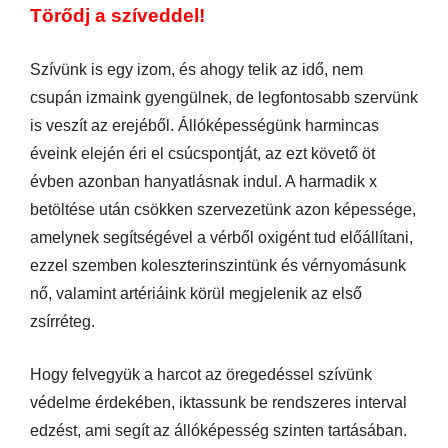
Törődj a szíveddel!
Szívünk is egy izom, és ahogy telik az idő, nem
csupán izmaink gyengülnek, de legfontosabb szervünk
is veszít az erejéből. Állóképességünk harmincas
éveink elején éri el csúcspontját, az ezt követő öt
évben azonban hanyatlásnak indul. A harmadik x
betöltése után csökken szervezetünk azon képessége,
amelynek segítségével a vérből oxigént tud előállítani,
ezzel szemben koleszterinszintünk és vérnyomásunk
nő, valamint artériáink körül megjelenik az első
zsírréteg.
Hogy felvegyük a harcot az öregedéssel szívünk
védelme érdekében, iktassunk be rendszeres interval
edzést, ami segít az állóképesség szinten tartásában.