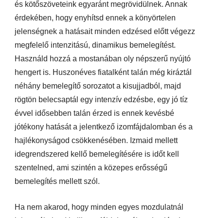
és kötőszöveteink egyaránt megrövidülnek. Annak
érdekében, hogy enyhítsd ennek a könyörtelen
jelenségnek a hatásait minden edzésed előtt végezz
megfelelő intenzitású, dinamikus bemelegítést.
Használd hozzá a mostanában oly népszerű nyújtó
hengert is. Huszonéves fiatalként talán még kiráztál
néhány bemelegítő sorozatot a kisujjadból, majd
rögtön belecsaptál egy intenzív edzésbe, egy jó tíz
évvel idősebben talán érzed is ennek kevésbé
jótékony hatását a jelentkező izomfájdalomban és a
hajlékonyságod csökkenésében. Izmaid mellett
idegrendszered kellő bemelegítésére is időt kell
szentelned, ami szintén a közepes erősségű
bemelegítés mellett szól.
Ha nem akarod, hogy minden egyes mozdulatnál