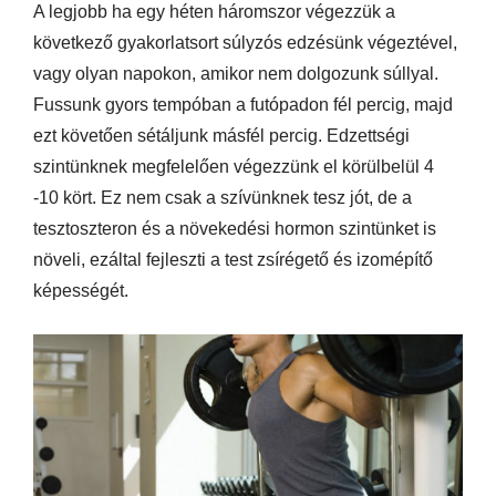
A legjobb ha egy héten háromszor végezzük a
következő gyakorlatsort súlyzós edzésünk végeztével,
vagy olyan napokon, amikor nem dolgozunk súllyal.
Fussunk gyors tempóban a futópadon fél percig, majd
ezt követően sétáljunk másfél percig. Edzettségi
szintünknek megfelelően végezzünk el körülbelül 4
-10 kört. Ez nem csak a szívünknek tesz jót, de a
tesztoszteron és a növekedési hormon szintünket is
növeli, ezáltal fejleszti a test zsírégető és izomépítő
képességét.