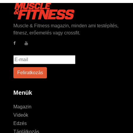
Muscle & Fitness magazin, minden ami testépítés,
fitnesz, erőemelés vagy crossfit.
Menük
Magazin
Videók
Edzés
Táplálkozás