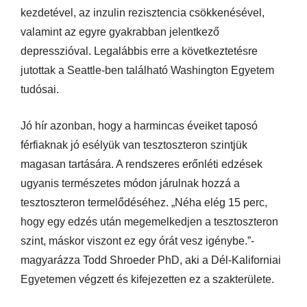
kezdetével, az inzulin rezisztencia csökkenésével,
valamint az egyre gyakrabban jelentkező
depresszióval. Legalábbis erre a következtetésre
jutottak a Seattle-ben található Washington Egyetem
tudósai.
Jó hír azonban, hogy a harmincas éveiket taposó
férfiaknak jó esélyük van tesztoszteron szintjük
magasan tartására. A rendszeres erőnléti edzések
ugyanis természetes módon járulnak hozzá a
tesztoszteron termelődéséhez. „Néha elég 15 perc,
hogy egy edzés után megemelkedjen a tesztoszteron
szint, máskor viszont ez egy órát vesz igénybe.”-
magyarázza Todd Shroeder PhD, aki a Dél-Kaliforniai
Egyetemen végzett és kifejezetten ez a szakterülete.