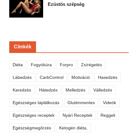
Ezüstös szépség
Címkék
Diéta
Fogyókúra
Forpro
Zsírégetés
Lábedzés
CarbControl
Motiváció
Hasedzés
Karedzés
Hátedzés
Melledzés
Válledzés
Egészséges táplálkozás
Gluténmentes
Videók
Egészséges receptek
Nyári Receptek
Reggeli
Egészségmegőrzés
Ketogén diéta,