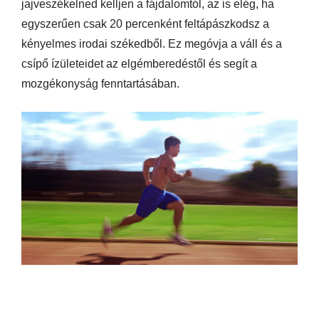
jajveszékelned kelljen a fájdalomtól, az is elég, ha
egyszerűen csak 20 percenként feltápászkodsz a
kényelmes irodai székedből. Ez megóvja a váll és a
csípő ízületeidet az elgémberedéstől és segít a
mozgékonyság fenntartásában.