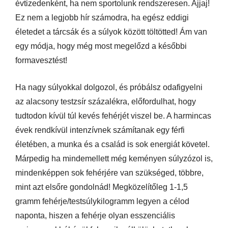
évtizedenként, ha nem sportolunk rendszeresen. Ajjaj!
Ez nem a legjobb hír számodra, ha egész eddigi
életedet a tárcsák és a súlyok között töltötted! Ám van
egy módja, hogy még most megelőzd a későbbi
formavesztést!
Ha nagy súlyokkal dolgozol, és próbálsz odafigyelni
az alacsony testzsír százalékra, előfordulhat, hogy
tudtodon kívül túl kevés fehérjét viszel be. A harmincas
évek rendkívül intenzívnek számítanak egy férfi
életében, a munka és a család is sok energiát követel.
Márpedig ha mindemellett még keményen súlyzózol is,
mindenképpen sok fehérjére van szükséged, többre,
mint azt elsőre gondolnád! Megközelítőleg 1-1,5
gramm fehérje/testsúlykilogramm legyen a célod
naponta, hiszen a fehérje olyan esszenciális