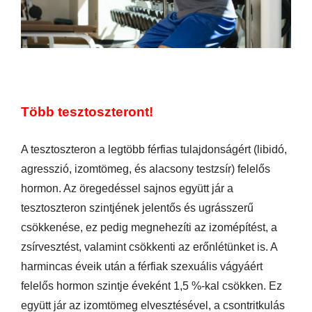
Több tesztoszteront!
A tesztoszteron a legtöbb férfias tulajdonságért (libidó,
agresszió, izomtömeg, és alacsony testzsír) felelős
hormon. Az öregedéssel sajnos együtt jár a
tesztoszteron szintjének jelentős és ugrásszerű
csökkenése, ez pedig megnehezíti az izomépítést, a
zsírvesztést, valamint csökkenti az erőnlétünket is. A
harmincas éveik után a férfiak szexuális vágyáért
felelős hormon szintje éveként 1,5 %-kal csökken. Ez
együtt jár az izomtömeg elvesztésével, a csontritkulás