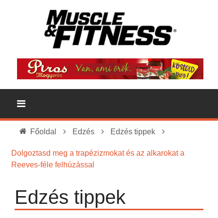
Főoldal
Edzés
Edzés tippek
Dolgoztasd meg a trapézizmokat és az alkarokat a
Reeves-féle felhúzással
Edzés tippek