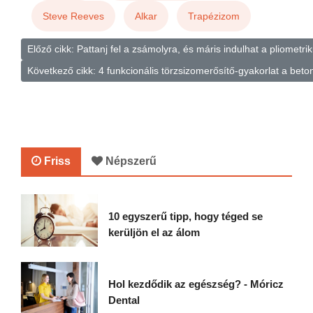
Steve Reeves
Alkar
Trapézizom
Előző cikk: Pattanj fel a zsámolyra, és máris indulhat a pliometr
Következő cikk: 4 funkcionális törzsizomerősítő-gyakorlat a be
Friss
Népszerű
10 egyszerű tipp, hogy téged se
kerüljön el az álom
Hol kezdődik az egészség? - Móricz
Dental