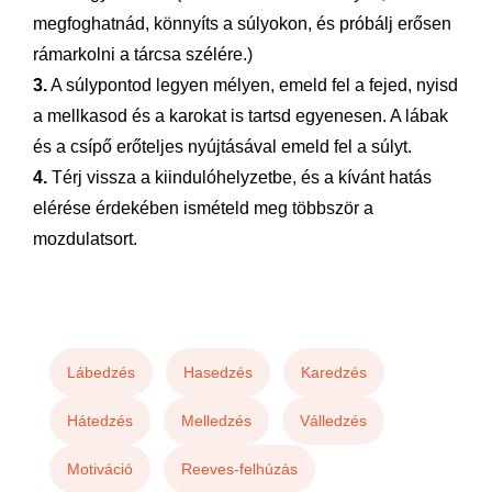
megfoghatnád, könnyíts a súlyokon, és próbálj erősen
rámarkolni a tárcsa szélére.)
3.
A súlypontod legyen mélyen, emeld fel a fejed, nyisd
a mellkasod és a karokat is tartsd egyenesen. A lábak
és a csípő erőteljes nyújtásával emeld fel a súlyt.
4.
Térj vissza a kiindulóhelyzetbe, és a kívánt hatás
elérése érdekében ismételd meg többször a
mozdulatsort.
Lábedzés
Hasedzés
Karedzés
Hátedzés
Melledzés
Válledzés
Motiváció
Reeves-felhúzás