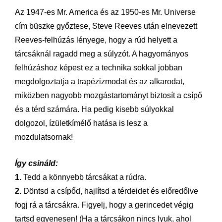
Az 1947-es Mr. America és az 1950-es Mr. Universe
cím büszke győztese, Steve Reeves után elnevezett
Reeves-felhúzás lényege, hogy a rúd helyett a
tárcsáknál ragadd meg a súlyzót. A hagyományos
felhúzáshoz képest ez a technika sokkal jobban
megdolgoztatja a trapézizmodat és az alkarodat,
miközben nagyobb mozgástartományt biztosít a csípő
és a térd számára. Ha pedig kisebb súlyokkal
dolgozol, ízületkímélő hatása is lesz a
mozdulatsornak!
Így csináld:
1.
Tedd a könnyebb tárcsákat a rúdra.
2.
Döntsd a csípőd, hajlítsd a térdeidet és előredőlve
fogj rá a tárcsákra. Figyelj, hogy a gerincedet végig
tartsd egyenesen! (Ha a tárcsákon nincs lyuk, ahol