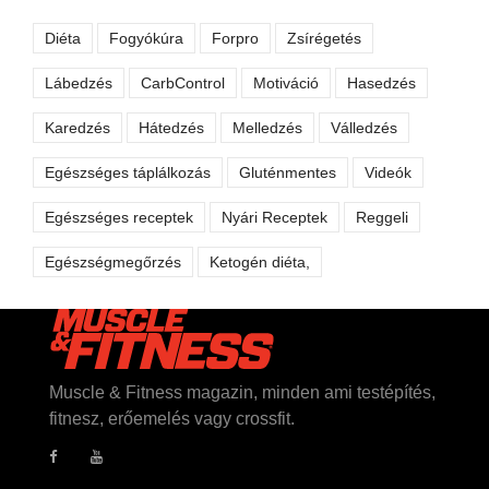
Diéta
Fogyókúra
Forpro
Zsírégetés
Lábedzés
CarbControl
Motiváció
Hasedzés
Karedzés
Hátedzés
Melledzés
Válledzés
Egészséges táplálkozás
Gluténmentes
Videók
Egészséges receptek
Nyári Receptek
Reggeli
Egészségmegőrzés
Ketogén diéta,
Muscle & Fitness magazin, minden ami testépítés,
fitnesz, erőemelés vagy crossfit.