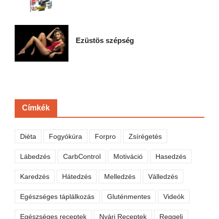
Ezüstös szépség
Címkék
Diéta
Fogyókúra
Forpro
Zsírégetés
Lábedzés
CarbControl
Motiváció
Hasedzés
Karedzés
Hátedzés
Melledzés
Válledzés
Egészséges táplálkozás
Gluténmentes
Videók
Egészséges receptek
Nyári Receptek
Reggeli