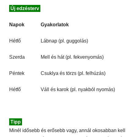
Új edzésterv
Napok
Gyakorlatok
Hétfő
Lábnap (pl. guggolás)
Szerda
Mell és hát (pl. fekvenyomás)
Péntek
Csuklya és törzs (pl. felhúzás)
Hétfő
Váll és karok (pl. nyakból nyomás)
Tipp
Minél idősebb és erősebb vagy, annál okosabban kell