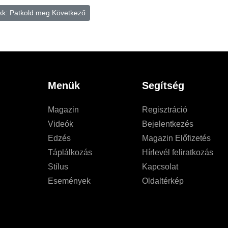
kk: Patkold meg
Következő
Menük
Segítség
Magazin
Regisztráció
Videók
Bejelentkezés
Edzés
Magazin Előfizetés
Táplálkozás
Hírlevél feliratkozás
Stílus
Kapcsolat
Események
Oldaltérkép