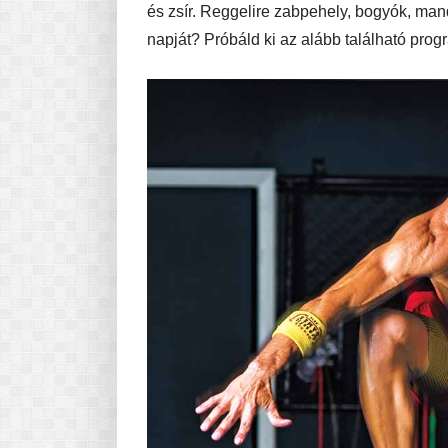
és zsír. Reggelire zabpehely, bogyók, mand
napját? Próbáld ki az alább található progr