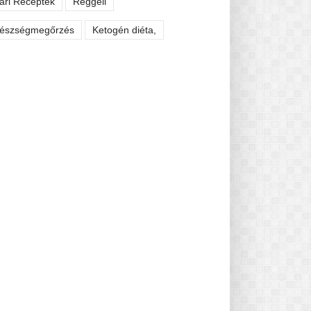
ári Receptek
Reggeli
észségmegőrzés
Ketogén diéta,