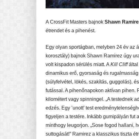
A CrossFit Masters bajnok
Shawn Ramire
étrendet és a pihenést.
Egy olyan sportágban, melyben 24 év az át
korosztály) bajnok Shawn Ramirez úgy ur
volt kispadon sérülés miatt. A
Kill Cliff
által
dinamikus erő, gyorsaság és rugalmasság 
(súlyfelvétel, lökés, szakítás, guggolás),
futással. A pihenőnapokon aktívan pihen. 
kilométert vagy spinningel. „A testednek 
edzés. Egy ’unott’ test eredménytelenségh
figyeljen a testére. Inkább gumipályán fut 
minthogy leugorjon. „Sose fogod hallani, h
suttogását!” Ramirez a klasszikus tiszta étr