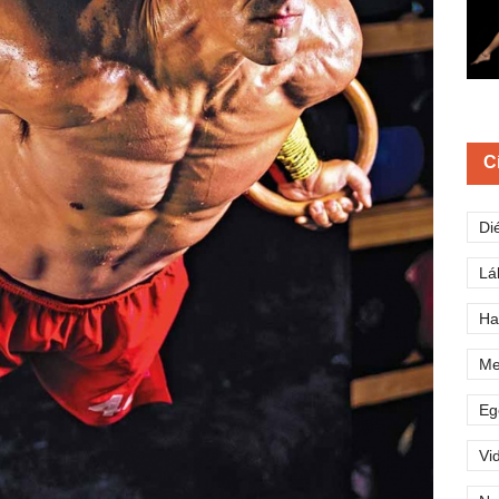
C
Di
Lá
Ha
Me
Eg
Vi