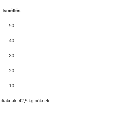
Ismétlés
50
40
30
20
10
érfiaknak, 42,5 kg nőknek