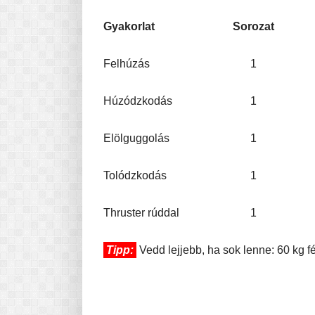
Gyakorlat
Sorozat
Felhúzás
1
Húzódzkodás
1
Elölguggolás
1
Tolódzkodás
1
Thruster rúddal
1
Tipp:
Vedd lejjebb, ha sok lenne: 60 kg f