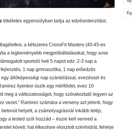
Ny
Eg
z
tökéletes egyensúlyban tartja az edzésintenzitást,
lagéletkor, a kétszeres CrossFit Masters (40-45-es
alta a legkeményebb megpróbáltatásokat, hogy sose
 támogatott sportoló heti 5 napot edz: 2-3 nap a
fejlesztés, 1 nap gimnasztika, 1 nap erőedzés
 és egy állóképességi nap szántolással, evezéssel és
Ramirez ilyenkor úszik egy mérföldet, evez 10
add meg a változatosságot, hogy szórakoztató legyen az
ez vezet.” Ramirez számára a verseny azt jelenti, hogy
a betonút helyett, a zsámolyugrásnál inkább lelép,
ogy a tested szól hozzád – észre kell venned a
endet követi: hat étkezésre elosztott szénhidrát, fehérje