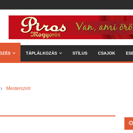
DZÉS
TÁPLÁLKOZÁS
STÍLUS
CSAJOK
ES
Mesterszint
ipp az egészséges életmódhoz
élkereszben a váll
 annak fogyasztásával járó előnyök