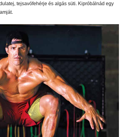
ulatej, tejsavófehérje és algás süti. Kipróbálnád egy
amját.