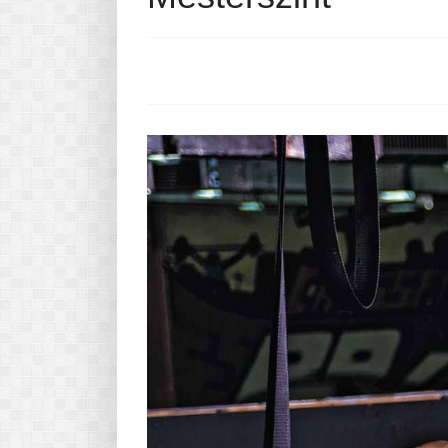
Pasta-túra - avagy A TÉSZTA
MINDENNAPI KENYERÜNK
A karácsonyról dióhéjban