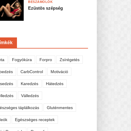
BESZÁMOLÓK
Ezüstös szépség
ímkék
éta
Fogyókúra
Forpro
Zsírégetés
bedzés
CarbControl
Motiváció
sedzés
Karedzés
Hátedzés
lledzés
Válledzés
észséges táplálkozás
Gluténmentes
deók
Egészséges receptek