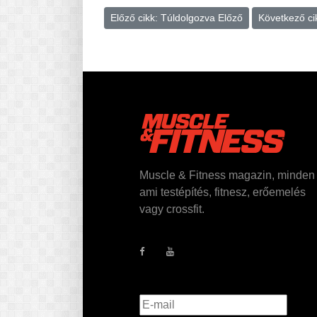
Előző cikk: Túldolgozva
Előző
Következő ci
Muscle & Fitness magazin, minden
ami testépítés, fitnesz, erőemelés
vagy crossfit.