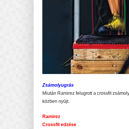
Zsámolyugrás
Miután Ramirez felugrott a crossfit zsámoly
közben nyújt.
Ramirez
Crossfit edzése