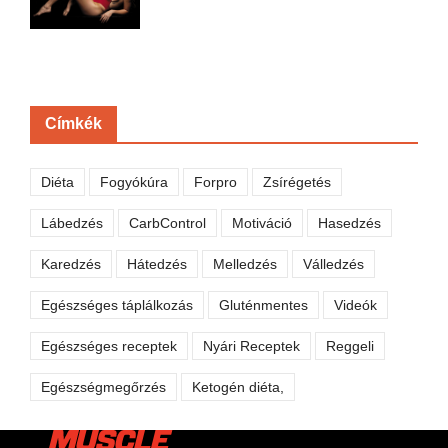
Címkék
Diéta
Fogyókúra
Forpro
Zsírégetés
Lábedzés
CarbControl
Motiváció
Hasedzés
Karedzés
Hátedzés
Melledzés
Válledzés
Egészséges táplálkozás
Gluténmentes
Videók
Egészséges receptek
Nyári Receptek
Reggeli
Egészségmegőrzés
Ketogén diéta,