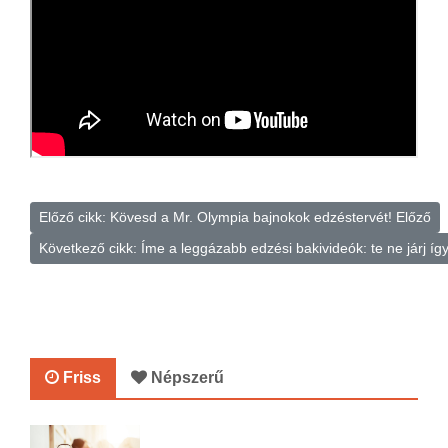
Előző cikk: Kövesd a Mr. Olympia bajnokok edzéstervét!
Előző
Következő cikk: Íme a leggázabb edzési bakivideók: te ne járj íg
Friss
Népszerű