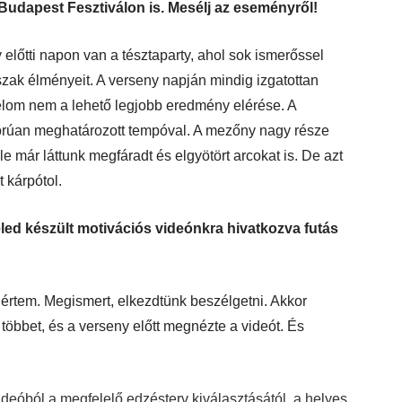
Budapest Fesztiválon is. Mesélj az eseményről!
lőtti napon van a tésztaparty, ahol sok ismerőssel
szak élményeit. A verseny napján mindig izgatottan
élom nem a lehető legjobb eredmény elérése. A
rúan meghatározott tempóval. A mezőny nagy része
le már láttunk megfáradt és elgyötört arcokat is. De azt
 kárpótol.
 veled készült motivációs videónkra hivatkozva futás
 értem. Megismert, elkezdtünk beszélgetni. Akkor
többet, és a verseny előtt megnézte a videót. És
ideóból a megfelelő edzésterv kiválasztásától, a helyes