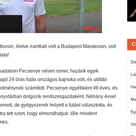
C
lonon, illetve iramfutó volt a Budapest Maratonon, volt
lata!
Di
társadalom Pecsenye néven ismer, hazánk egyik
Lá
majd 24 órás futás országos bajnoka volt, és utóbbi
Ha
eredménynek számított. Pecsenye egyébként 49 éves, és
Könyvtárban dolgozik rendszergazdaként. Néhány évvel
Me
mott, de gyógyszerek helyett a futást választotta, és
Eg
ra tett szert, hogy elmondhatjuk: tőle mindent
emes.
Vi