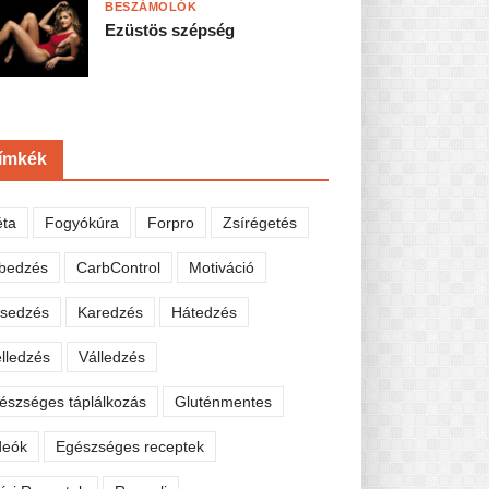
BESZÁMOLÓK
Ezüstös szépség
ímkék
éta
Fogyókúra
Forpro
Zsírégetés
bedzés
CarbControl
Motiváció
sedzés
Karedzés
Hátedzés
lledzés
Válledzés
észséges táplálkozás
Gluténmentes
deók
Egészséges receptek