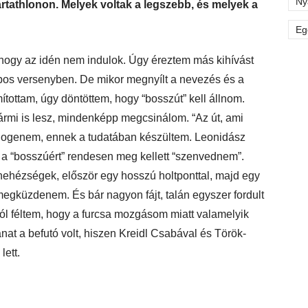
Ny
artathlonon. Melyek voltak a legszebb, és melyek a
Eg
 hogy az idén nem indulok. Úgy éreztem más kihívást
apos versenyben. De mikor megnyílt a nevezés és a
ítottam, úgy döntöttem, hogy “bosszút” kell állnom.
ármi is lesz, mindenképp megcsinálom. “Az út, ami
szlogenem, ennek a tudatában készültem. Leonidász
 a “bosszúért” rendesen meg kellett “szenvednem”.
 nehézségek, először egy hosszú holtponttal, majd egy
 megküzdenem. És bár nagyon fájt, talán egyszer fordult
tól féltem, hogy a furcsa mozgásom miatt valamelyik
nat a befutó volt, hiszen Kreidl Csabával és Török-
lett.