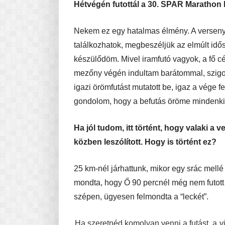
Hétvégén futottál a 30. SPAR Marathon 
Nekem ez egy hatalmas élmény. A verseny e
találkozhatok, megbeszéljük az elmúlt idő
készülődöm. Mivel iramfutó vagyok, a fő c
mezőny végén indultam barátommal, szigo
igazi örömfutást mutatott be, igaz a vége fe
gondolom, hogy a befutás öröme mindenkit
Ha jól tudom, itt történt, hogy valaki a
közben leszólított. Hogy is történt ez?
25 km-nél járhattunk, mikor egy srác mellé
mondta, hogy Ő 90 percnél még nem futott 
szépen, ügyesen felmondta a “leckét”.
Ha szeretnéd komolyan venni a futást, a v