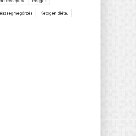
ári Receptek
Reggeli
észségmegőrzés
Ketogén diéta,