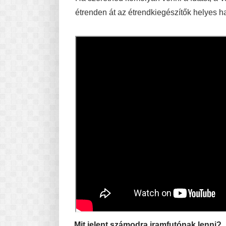
étrenden át az étrendkiegészítők helyes h
Mit jelent számodra iramfutónak lenni?