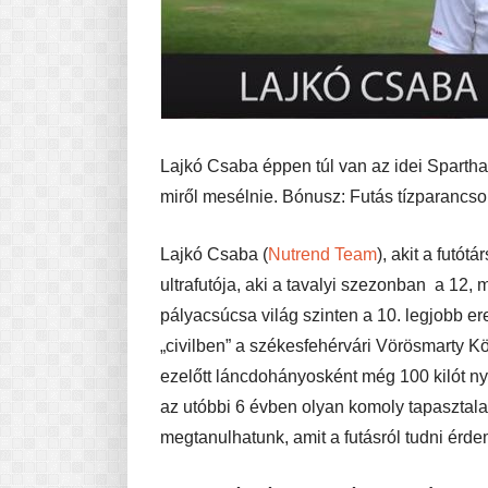
Lajkó Csaba éppen túl van az idei Sparthat
miről mesélnie. Bónusz: Futás tízparancso
Lajkó Csaba (
Nutrend Team
), akit a futó
ultrafutója, aki a tavalyi szezonban a 12, 
pályacsúcsa világ szinten a 10. legjobb 
„civilben” a székesfehérvári Vörösmarty 
ezelőtt láncdohányosként még 100 kilót nyo
az utóbbi 6 évben olyan komoly tapasztalat
megtanulhatunk, amit a futásról tudni érd