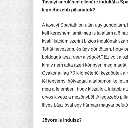
Tavalyi sérülésed ellenére indultál a Sp
legnehezebb pillanatok?
A tavalyi Spartathlon után úgy gondoltam,
kell keresnem, amit meg is találtam a 6 n
kvalifikációm szerint biztos indulónak szám
Tehát neveztem, és úgy döntöttem, hogy b
boldoggá tesz,
nem
a
végcél
." Ez volt a 
király nem adta azért könnyen meg magát,
Gyakorlatilag 70 kilométertől kezdődtek a
fél tenyérnyi hólyaggal a talpamon kellett
meg a fejemben, hogy kiszállok. Inkább at
orvos kivesz a mezőnyből. A legszebb pilla
Illyés Lászlóval egy hármas magyar befutó 
Jövőre is indulsz?