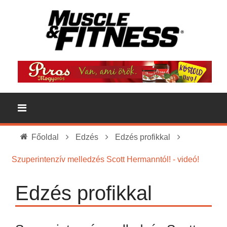
Főoldal
Edzés
Edzés profikkal
Szuperintenzív melledzés Scott Hermanntól! - videó!
Edzés profikkal