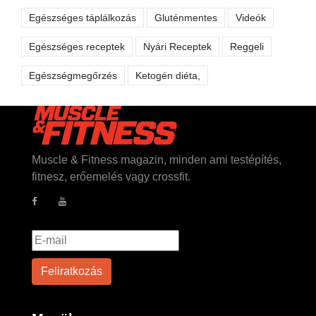
Egészséges táplálkozás
Gluténmentes
Videók
Egészséges receptek
Nyári Receptek
Reggeli
Egészségmegőrzés
Ketogén diéta,
Muscle & Fitness magazin, minden ami testépítés,
fitnesz, erőemelés vagy crossfit.