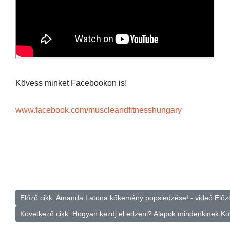
Kövess minket Facebookon is!
www.facebook.com/muscleandfitnesshungary
Előző cikk: Amanda Latona kőkemény popsiedzése! - videó
Előz
Következő cikk: Hogyan kezdj el edzeni? Alapok mindenkinek
Kö