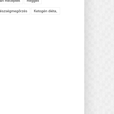
ári Receptek
Reggeli
észségmegőrzés
Ketogén diéta,