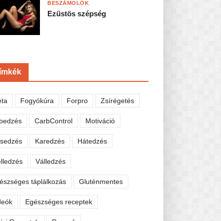
BESZÁMOLÓK
Ezüstös szépség
ímkék
éta
Fogyókúra
Forpro
Zsírégetés
bedzés
CarbControl
Motiváció
sedzés
Karedzés
Hátedzés
lledzés
Válledzés
észséges táplálkozás
Gluténmentes
deók
Egészséges receptek