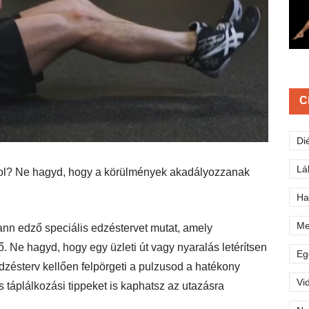
C
Di
Lá
l? Ne hagyd, hogy a körülmények akadályozzanak
Ha
Me
nn edző speciális edzéstervet mutat
, amely
 Ne hagyd, hogy egy üzleti út vagy nyaralás letérítsen
Eg
edzésterv kellően felpörgeti a pulzusod a hatékony
Vi
s táplálkozási tippeket is kaphatsz az utazásra