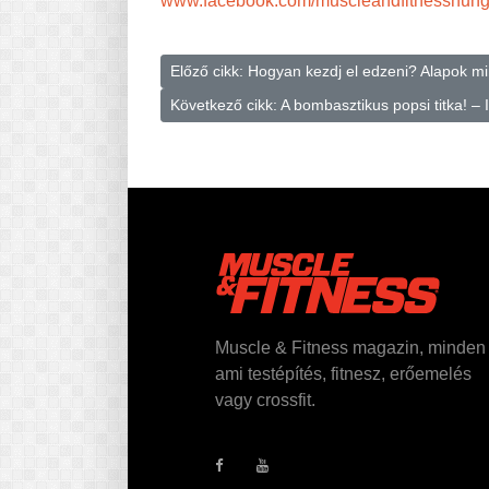
www.facebook.com/muscleandfitnesshung
Előző cikk: Hogyan kezdj el edzeni? Alapok 
Következő cikk: A bombasztikus popsi titka! –
Muscle & Fitness magazin, minden
ami testépítés, fitnesz, erőemelés
vagy crossfit.