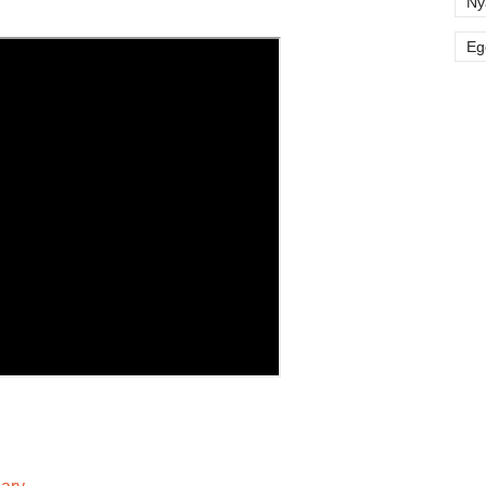
Ny
Eg