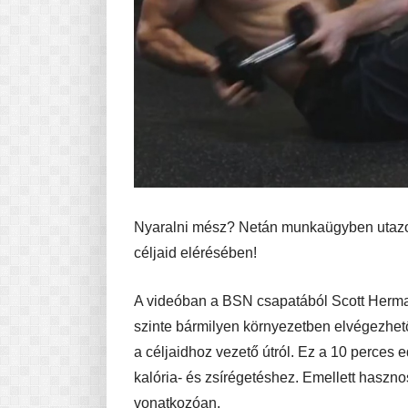
Nyaralni mész? Netán munkaügyben utazo
céljaid elérésében!
A videóban a BSN csapatából Scott Herma
szinte bármilyen környezetben elvégezhető.
a céljaidhoz vezető útról. Ez a 10 perces 
kalória- és zsírégetéshez. Emellett haszno
vonatkozóan.