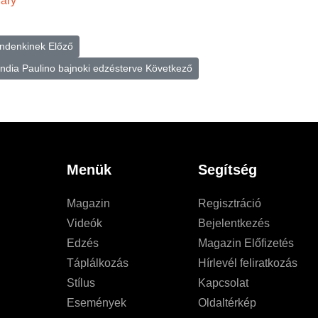
ary
mindenkinek
Előző
 India Paulino bajnoki edzésterve
Következő
Menük
Segítség
Magazin
Regisztráció
Videók
Bejelentkezés
Edzés
Magazin Előfizetés
Táplálkozás
Hírlevél feliratkozás
Stílus
Kapcsolat
Események
Oldaltérkép