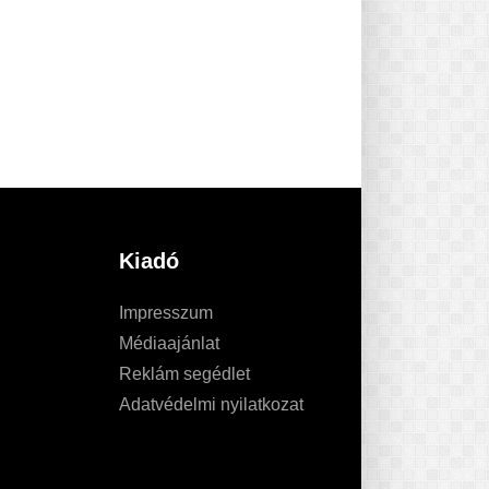
Kiadó
Impresszum
Médiaajánlat
Reklám segédlet
Adatvédelmi nyilatkozat