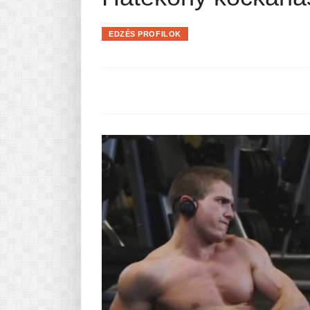
Pasta-túra - avagy A TÉSZTA
MINDENNAPI KENYERÜNK
EDZÉS PROFILOK
A karácsonyról dióhéjban