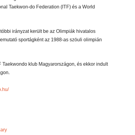
ional Taekwon-do Federation (ITF) és a World
tóbbi irányzat került be az Olimpiák hivatalos
mutató sportágként az 1988-as szöuli olimpián
 Taekwondo klub Magyarországon, és ekkor indult
ágon.
o.hu/
ary