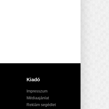
Kiadó
Impresszum
Médiaajánlat
Reklám segédlet