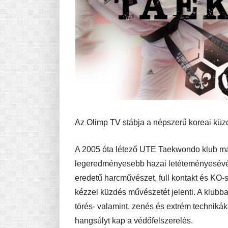
Az Olimp TV stábja a népszerű koreai küzd
A 2005 óta létező UTE Taekwondo klub má
legeredményesebb hazai letéteményesévé,
eredetű harcművészet, full kontakt és KO-
kézzel küzdés művészetét jelenti. A klubb
törés- valamint, zenés és extrém technikák
hangsúlyt kap a védőfelszerelés.