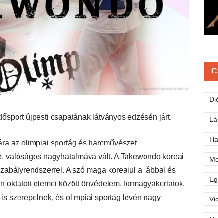
C
Di
ősport újpesti csapatának látványos edzésén járt.
Lá
Ha
ra az olimpiai sportág és harcművészet
 valóságos nagyhatalmává vált. A Takewondo koreai
Me
szabályrendszerrel. A szó maga koreaiul a lábbal és
Eg
an oktatott elemei között önvédelem, formagyakorlatok,
 is szerepelnek, és olimpiai sportág lévén nagy
Vi