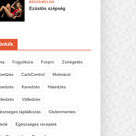
BESZÁMOLÓK
Ezüstös szépség
ímkék
éta
Fogyókúra
Forpro
Zsírégetés
bedzés
CarbControl
Motiváció
sedzés
Karedzés
Hátedzés
lledzés
Válledzés
észséges táplálkozás
Gluténmentes
deók
Egészséges receptek