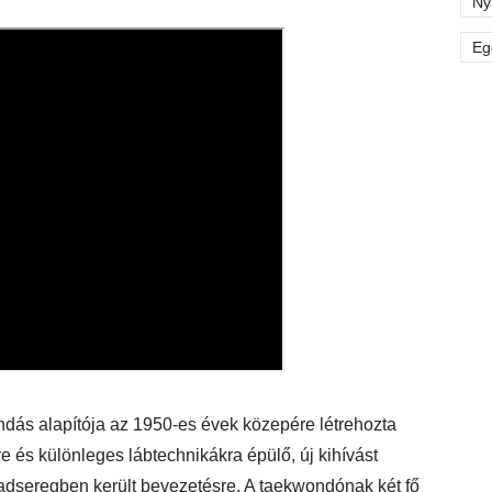
Ny
Eg
dás alapítója az 1950-es évek közepére létrehozta
 és különleges lábtechnikákra épülő, új kihívást
hadseregben került bevezetésre. A taekwondónak két fő