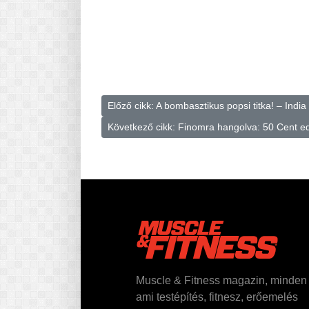
Előző cikk: A bombasztikus popsi titka! – Indi
Következő cikk: Finomra hangolva: 50 Cent e
Muscle & Fitness magazin, minden
ami testépítés, fitnesz, erőemelés