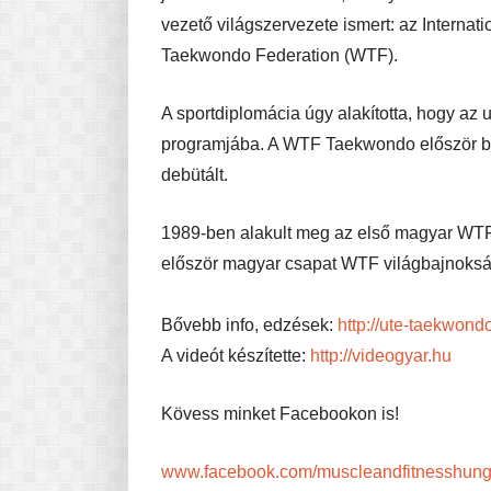
vezető világszervezete ismert: az Internat
Taekwondo Federation (WTF).
A sportdiplomácia úgy alakította, hogy az u
programjába. A WTF Taekwondo először be
debütált.
1989-ben alakult meg az első magyar WTF
először magyar csapat WTF világbajnoks
Bővebb info, edzések:
http://ute-taekwond
A videót készítette:
http://videogyar.hu
Kövess minket Facebookon is!
www.facebook.com/muscleandfitnesshung