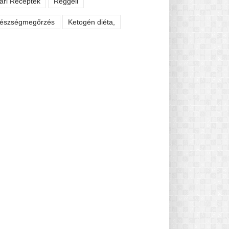
ári Receptek
Reggeli
észségmegőrzés
Ketogén diéta,