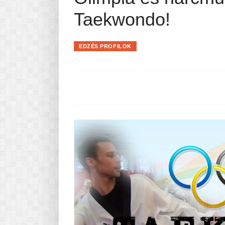
Pasta-túra - avagy A TÉSZTA
Taekwondo!
MINDENNAPI KENYERÜNK
A karácsonyról dióhéjban
EDZÉS PROFILOK