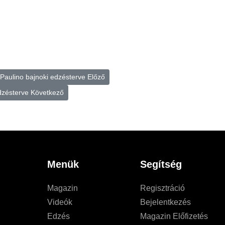
a Paulino bajnoki edzésterve
Előző
dzésterve
Következő
Menük
Segítség
Magazin
Regisztráció
Videók
Bejelentkezés
Edzés
Magazin Előfizetés