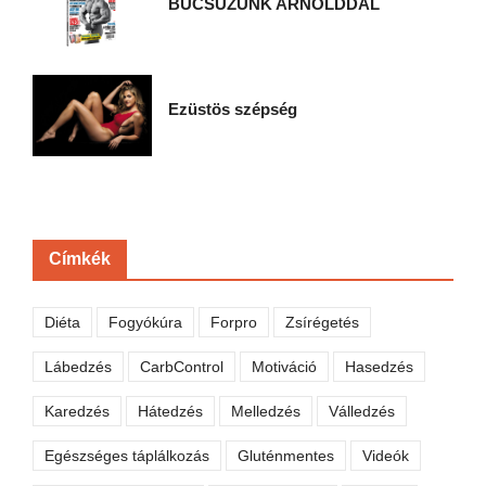
BÚCSÚZUNK ARNOLDDAL
Ezüstös szépség
Címkék
Diéta
Fogyókúra
Forpro
Zsírégetés
Lábedzés
CarbControl
Motiváció
Hasedzés
Karedzés
Hátedzés
Melledzés
Válledzés
Egészséges táplálkozás
Gluténmentes
Videók