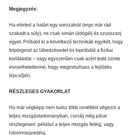
Megjegyzés:
Ha elérted a határt egy sorozatnál (ergo már rád
szakadt a súly), ne csak simán üldögélj és szusszanj
egyet. Próbáld ki a következő technikák egyikét, hogy
felpörgesd az lábedzésedet és kipróbáld a fizikai
korlátaidat – vagy egyszerűen csak azért tedd szinte
elviselhetetlenné, hogy megindulhass a fejlődés
lépcsőjén.
RÉSZLEGES GYAKORLAT
Ha már végképp nem tudsz több ismétlést végezni a
teljes mozgástartományban, csinálj még párat
részlegesen: például a teljes mozgás feléig, vagy
háromnegyedéig.