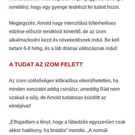
ismétlés), hogy egy gyenge testrészt fel tudott hozni.
Megjegyzés: Arnold nagy intenzitású túlterheléses
edzése először rendkívül kimerítő, de az izom
alkalmazkodni kezd és növekedésnek indul. Be kell
tartani 6-8 hétig, és a láb drámai változásnak indul!
A TUDAT AZ IZOM FELETT
Az izom szélsőséges kifáradása elkerülhetetlen, ha
minden sorozatot addig csinálsz, ameddig Rád nem
szakad a súly, de Arnold tudatosan küzdött az
elméjével!
„Elfogadtam a tényt, hogy a lábedzés egyszerűen csak
akkor hatékony, ha brutális” mondta. „A normál