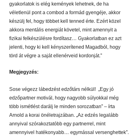
gyakorlatok is elég kemények lehetnek, de ha
véletlenül pont a combod a formád gyengéje, akkor
készülj fel, hogy többet kell tenned érte. Ezért közel
akkora mentális energiát követel, mint amennyit a
fizikai felkészülésre fordítasz… Gyakorlatban ez azt
jelenti, hogy ki kell kényszerítened Magadból, hogy
törd át végre a saját ellenérveid kordonját.”
Megjegyzés:
Sose végezz lábedzést edzőtárs nélkül! „Egy jó
edzőpartner motivál, hogy nagyobb súlyokkal még
több ismétlést darálj le minden sorozatban” – írta
Arnold a korai önéletrajzában. „Az edzés legalább
annyival szórakoztatóbb egy partnerrel, mint
amennyivel hatékonyabb… egymással versenghettek”.