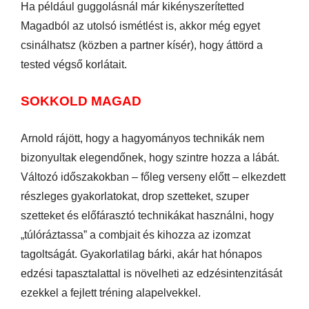
Ha például guggolásnál már kikényszerítetted
Magadból az utolsó ismétlést is, akkor még egyet
csinálhatsz (közben a partner kísér), hogy áttörd a
tested végső korlátait.
SOKKOLD MAGAD
Arnold rájött, hogy a hagyományos technikák nem
bizonyultak elegendőnek, hogy szintre hozza a lábát.
Változó időszakokban – főleg verseny előtt – elkezdett
részleges gyakorlatokat, drop szetteket, szuper
szetteket és előfárasztó technikákat használni, hogy
„túlóráztassa” a combjait és kihozza az izomzat
tagoltságát. Gyakorlatilag bárki, akár hat hónapos
edzési tapasztalattal is növelheti az edzésintenzitását
ezekkel a fejlett tréning alapelvekkel.