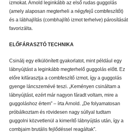
izmokat. Arnold leginkább az első rudas guggolás
(amely alaposan megterheli a négyfejű combfeszítőt)
és a lábhajlítás (combhajlító izmot terhelve) párosítását
favorizálta.
ELŐFÁRASZTÓ TECHNIKA
Csinálj egy elkülönített gyakorlatot, mint például egy
lábnyújtást a leginkább megterhelő guggolás előtt. Ez
előre kifárasztja a combfeszítő izmot, így a guggolás
gyenge láncszemévé teszi. „Keményen csináltam a
lábnyújtást, ezért már nagyon fáradt voltam, mire a
guggoláshoz értem” – írta Arnold. „De folyamatosan
próbálkoztam és rövidesen nagy súllyal tudtam
guggolni közvetlenül a kimerítő lábnyújtás után, így a
combjaim brutális fejlődéssel reagáltak”.