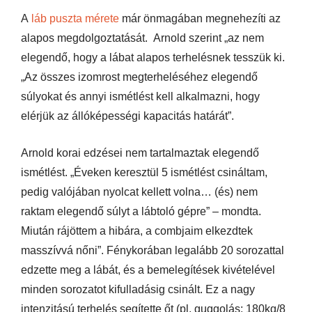
A
láb puszta mérete
már önmagában megnehezíti az
alapos megdolgoztatását. Arnold szerint „az nem
elegendő, hogy a lábat alapos terhelésnek tesszük ki.
„Az összes izomrost megterheléséhez elegendő
súlyokat és annyi ismétlést kell alkalmazni, hogy
elérjük az állóképességi kapacitás határát”.
Arnold korai edzései nem tartalmaztak elegendő
ismétlést. „Éveken keresztül 5 ismétlést csináltam,
pedig valójában nyolcat kellett volna… (és) nem
raktam elegendő súlyt a lábtoló gépre” – mondta.
Miután rájöttem a hibára, a combjaim elkezdtek
masszívvá nőni”. Fénykorában legalább 20 sorozattal
edzette meg a lábát, és a bemelegítések kivételével
minden sorozatot kifulladásig csinált. Ez a nagy
intenzitású terhelés segítette őt (pl. guggolás: 180kg/8