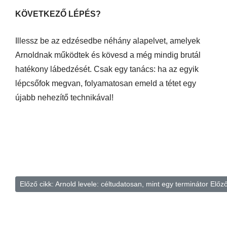
KÖVETKEZŐ LÉPÉS?
Illessz be az edzésedbe néhány alapelvet, amelyek
Arnoldnak működtek és kövesd a még mindig brutál
hatékony lábedzését. Csak egy tanács: ha az egyik
lépcsőfok megvan, folyamatosan emeld a tétet egy
újabb nehezítő technikával!
Előző cikk: Arnold levele: céltudatosan, mint egy terminátor
Előz