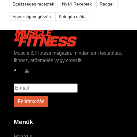
Egészséges receptek
Nyári Receptek
Reggeli
Egészségmegőrzés
Ketogén diéta,
Muscle & Fitness magazin, minden ami testépítés,
fitnesz, erőemelés vagy crossfit.
Menük
Magazin