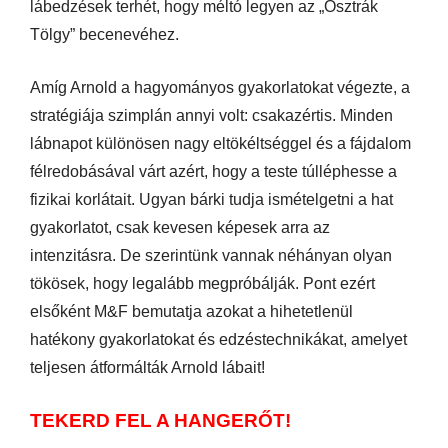
lábedzések terhét, hogy méltó legyen az „Osztrák
Tölgy” becenevéhez.
Amíg Arnold a hagyományos gyakorlatokat végezte, a
stratégiája szimplán annyi volt: csakazértis. Minden
lábnapot különösen nagy eltökéltséggel és a fájdalom
félredobásával várt azért, hogy a teste túlléphesse a
fizikai korlátait. Ugyan bárki tudja ismételgetni a hat
gyakorlatot, csak kevesen képesek arra az
intenzitásra. De szerintünk vannak néhányan olyan
tökösek, hogy legalább megpróbálják. Pont ezért
elsőként M&F bemutatja azokat a hihetetlenül
hatékony gyakorlatokat és edzéstechnikákat, amelyet
teljesen átformálták Arnold lábait!
TEKERD FEL A HANGERŐT!