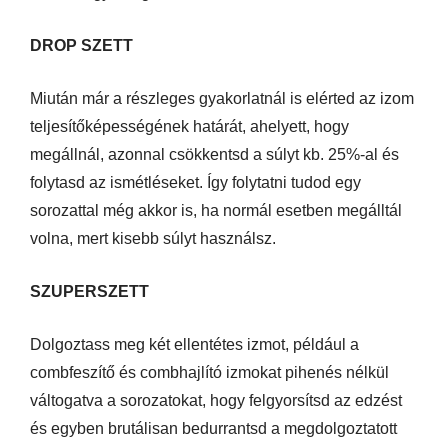
DROP SZETT
Miután már a részleges gyakorlatnál is elérted az izom
teljesítőképességének határát, ahelyett, hogy
megállnál, azonnal csökkentsd a súlyt kb. 25%-al és
folytasd az ismétléseket. Így folytatni tudod egy
sorozattal még akkor is, ha normál esetben megálltál
volna, mert kisebb súlyt használsz.
SZUPERSZETT
Dolgoztass meg két ellentétes izmot, például a
combfeszítő és combhajlító izmokat pihenés nélkül
váltogatva a sorozatokat, hogy felgyorsítsd az edzést
és egyben brutálisan bedurrantsd a megdolgoztatott