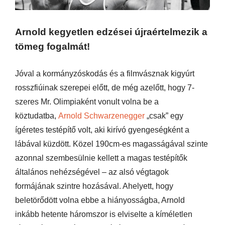
Arnold kegyetlen edzései újraértelmezik a
tömeg fogalmát!
Jóval a kormányzóskodás és a filmvásznak kigyúrt
rosszfiúinak szerepei előtt, de még azelőtt, hogy 7-
szeres Mr. Olimpiaként vonult volna be a
köztudatba,
Arnold Schwarzenegger
„csak” egy
ígéretes testépítő volt, aki kirívó gyengeségként a
lábával küzdött. Közel 190cm-es magasságával szinte
azonnal szembesülnie kellett a magas testépítők
általános nehézségével – az alsó végtagok
formájának szintre hozásával. Ahelyett, hogy
beletörődött volna ebbe a hiányosságba, Arnold
inkább hetente háromszor is elviselte a kíméletlen