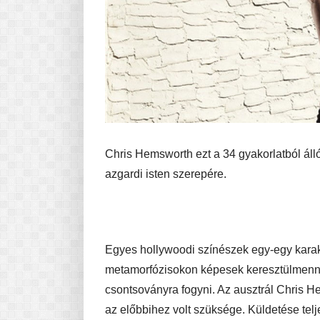
Chris Hemsworth ezt a 34 gyakorlatból áll
azgardi isten szerepére.
Egyes hollywoodi színészek egy-egy karak
metamorfózisokon képesek keresztülmenni
csontsoványra fogyni. Az ausztrál Chris H
az előbbihez volt szüksége. Küldetése telj