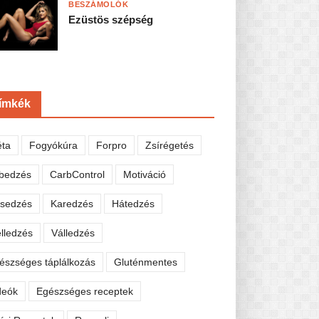
BESZÁMOLÓK
Ezüstös szépség
ímkék
éta
Fogyókúra
Forpro
Zsírégetés
bedzés
CarbControl
Motiváció
sedzés
Karedzés
Hátedzés
lledzés
Válledzés
észséges táplálkozás
Gluténmentes
deók
Egészséges receptek