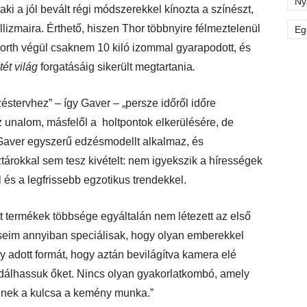
Ny
 aki a jól bevált régi módszerekkel kínozta a színészt,
llizmaira. Érthető, hiszen Thor többnyire félmeztelenül
Eg
rth végül csaknem 10 kiló izommal gyarapodott, és
tét világ
forgatásáig sikerült megtartania
.
éstervhez” – így Gaver – „persze időről időre
az unalom, másfelől a holtpontok elkerülésére, de
Gaver egyszerű edzésmodellt alkalmaz, és
tárokkal sem tesz kivételt: nem igyekszik a hírességek
 és a legfrissebb egzotikus trendekkel.
 termékek többsége egyáltalán nem létezett az első
seim annyiban speciálisak, hogy olyan emberekkel
gy adott formát, hogy aztán bevilágítva kamera elé
dálhassuk őket. Nincs olyan gyakorlatkombó, amely
ennek a kulcsa a kemény munka.”