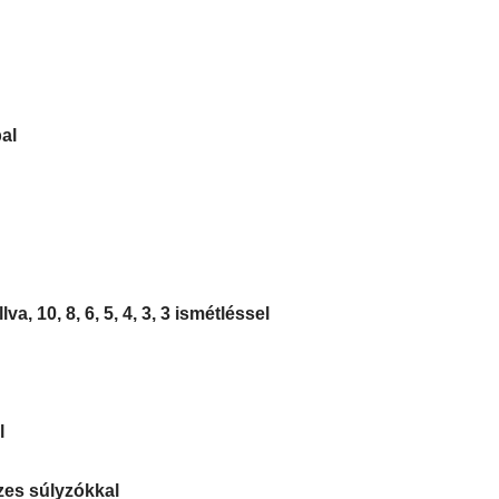
bal
a, 10, 8, 6, 5, 4, 3, 3 ismétléssel
l
zes súlyzókkal