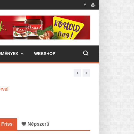
EMÉNYEK
WEBSHOP
erve!
Friss
Népszerű