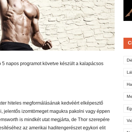
C
Di
ó 5 napos programot követve készült a kalapácsos
Lá
Ha
Me
ter hiteles megformálásának kedvéért elképesztő
Eg
, jelentős izomtömeget magukra pakolni vagy éppen
emsworth is mindkét utat megjárta, de Thor szerepére
Vi
esítéséhez az amerikai haditengerészet egykori elit