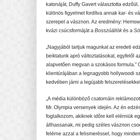
katonáját, Duffy Gavert választotta edzőül,
különös figyelmet fordítva annak kar- és vá
szerepel a vásznon. Az eredmény: Hemswo
kvázi csúcsformáját a
Bosszúállók
és a
Sö
„Nagyjából tartjuk magunkat az eredeti edz
beiktatunk apró változtatásokat, egyfelől 
alapvetően megvan a szokásos formula.” 
klientúrájában a legnagyobb hollywoodi sz
kedvében járni a legújabb felszerelésekkel
„A média különböző csatornáin reklámozott
Mr. Olympia versenyek idején. Az én edzé
foglalkozom, akiknek időre kell elérniük e
állhassanak, mi pedig széles vásznon cso
felérne azzal a felismeréssel, hogy mind