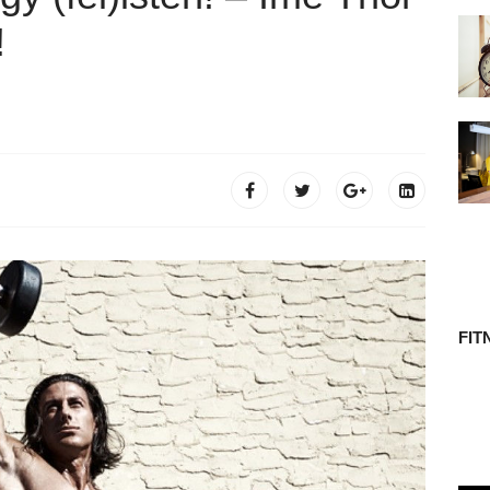
 TÖRTÉNETE
!
FIT