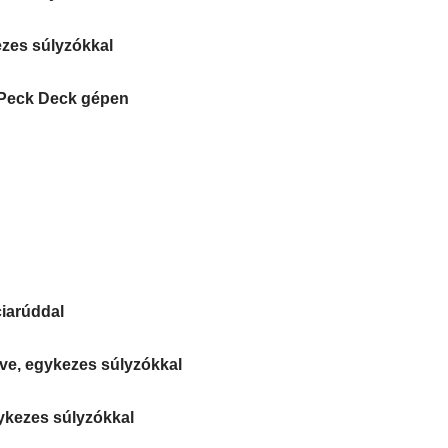
ezes súlyzókkal
ás Peck Deck gépen
ciarúddal
ekve, egykezes súlyzókkal
gykezes súlyzókkal