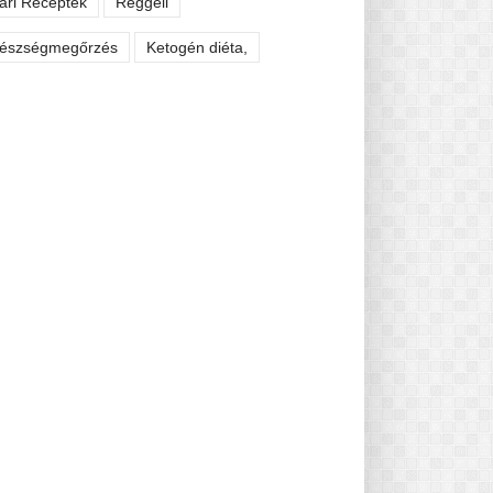
ári Receptek
Reggeli
észségmegőrzés
Ketogén diéta,