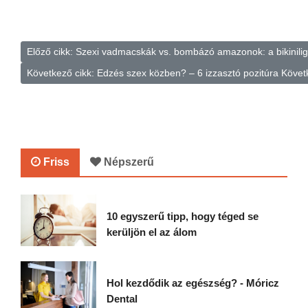
Előző cikk: Szexi vadmacskák vs. bombázó amazonok: a bikinilig
Következő cikk: Edzés szex közben? – 6 izzasztó pozitúra
Követ
Friss
Népszerű
10 egyszerű tipp, hogy téged se
kerüljön el az álom
Hol kezdődik az egészség? - Móricz
Dental