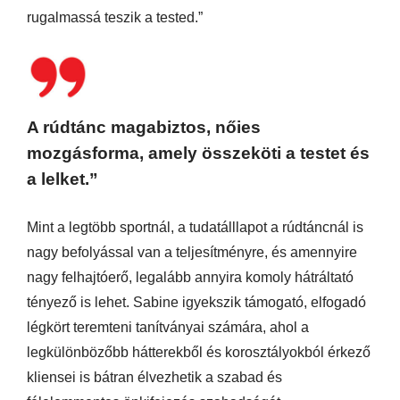
rugalmassá teszik a tested.”
A rúdtánc magabiztos, nőies
mozgásforma, amely összeköti a testet és
a lelket.”
Mint a legtöbb sportnál, a tudatálllapot a rúdtáncnál is
nagy befolyással van a teljesítményre, és amennyire
nagy felhajtóerő, legalább annyira komoly hátráltató
tényező is lehet. Sabine igyekszik támogató, elfogadó
légkört teremteni tanítványai számára, ahol a
legkülönbözőbb hátterekből és korosztályokból érkező
kliensei is bátran élvezhetik a szabad és