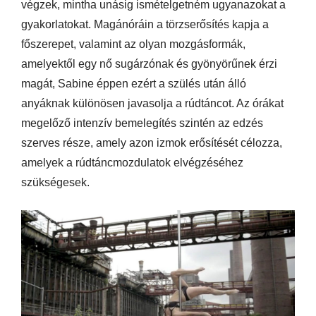
végzek, mintha unásig ismételgetném ugyanazokat a
gyakorlatokat. Magánóráin a törzserősítés kapja a
főszerepet, valamint az olyan mozgásformák,
amelyektől egy nő sugárzónak és gyönyörűnek érzi
magát, Sabine éppen ezért a szülés után álló
anyáknak különösen javasolja a rúdtáncot. Az órákat
megelőző intenzív bemelegítés szintén az edzés
szerves része, amely azon izmok erősítését célozza,
amelyek a rúdtáncmozdulatok elvégzéséhez
szükségesek.