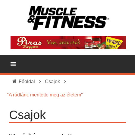
Főoldal
Csajok
"A rúdtánc mentette meg az életem"
Csajok