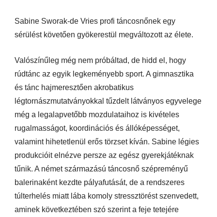
Sabine Sworak-de Vries profi táncosnőnek egy
sérülést követően gyökerestül megváltozott az élete.
Valószínűleg még nem próbáltad, de hidd el, hogy
rúdtánc az egyik legkeményebb sport. A gimnasztika
és tánc hajmeresztően akrobatikus
légtornászmutatványokkal tűzdelt látványos egyvelege
még a legalapvetőbb mozdulataihoz is kivételes
rugalmasságot, koordinációs és állóképességet,
valamint hihetetlenül erős törzset kíván. Sabine légies
produkcióit elnézve persze az egész gyerekjátéknak
tűnik. A német származású táncosnő szépreményű
balerinaként kezdte pályafutását, de a rendszeres
túlterhelés miatt lába komoly stressztörést szenvedett,
aminek következtében szó szerint a feje tetejére