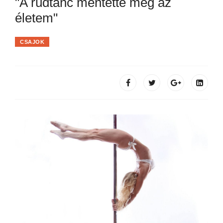
"A rúdtánc mentette meg az
életem"
CSAJOK