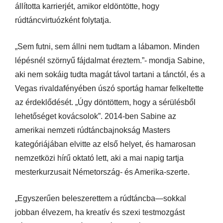
állította karrierjét, amikor eldöntötte, hogy
rúdtáncvirtuózként folytatja.
„Sem futni, sem állni nem tudtam a lábamon. Minden
lépésnél szörnyű fájdalmat éreztem.”- mondja Sabine,
aki nem sokáig tudta magát távol tartani a tánctól, és a
Vegas rivaldafényében úszó sportág hamar felkeltette
az érdeklődését. „Úgy döntöttem, hogy a sérülésből
lehetőséget kovácsolok”. 2014-ben Sabine az
amerikai nemzeti rúdtáncbajnokság Masters
kategóriájában elvitte az első helyet, és hamarosan
nemzetközi hírű oktató lett, aki a mai napig tartja
mesterkurzusait Németország- és Amerika-szerte.
„Egyszerűen beleszerettem a rúdtáncba—sokkal
jobban élvezem, ha kreatív és szexi testmozgást