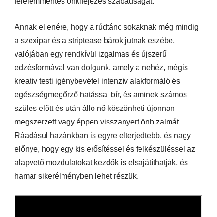
félelemmentes önkifejezés szabadságát.
Annak ellenére, hogy a rúdtánc sokaknak még mindig
a szexipar és a striptease bárok jutnak eszébe,
valójában egy rendkívül izgalmas és újszerű
edzésformával van dolgunk, amely a nehéz, mégis
kreatív testi igénybevétel intenzív alakformáló és
egészségmegőrző hatással bír, és aminek számos
szülés előtt és után álló nő köszönheti újonnan
megszerzett vagy éppen visszanyert önbizalmát.
Ráadásul hazánkban is egyre elterjedtebb, és nagy
előnye, hogy egy kis erősítéssel és felkészüléssel az
alapvető mozdulatokat kezdők is elsajátíthatják, és
hamar sikerélményben lehet részük.