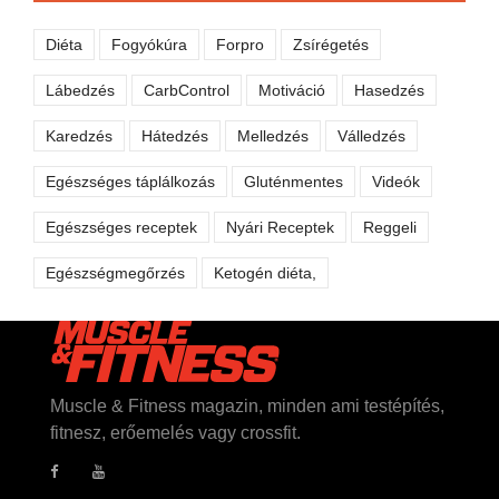
Diéta
Fogyókúra
Forpro
Zsírégetés
Lábedzés
CarbControl
Motiváció
Hasedzés
Karedzés
Hátedzés
Melledzés
Válledzés
Egészséges táplálkozás
Gluténmentes
Videók
Egészséges receptek
Nyári Receptek
Reggeli
Egészségmegőrzés
Ketogén diéta,
Muscle & Fitness magazin, minden ami testépítés,
fitnesz, erőemelés vagy crossfit.