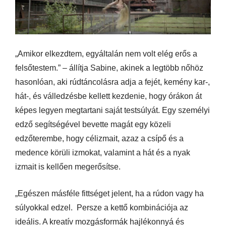
„Amikor elkezdtem, egyáltalán nem volt elég erős a
felsőtestem.” – állítja Sabine, akinek a legtöbb nőhöz
hasonlóan, aki rúdtáncolásra adja a fejét, kemény kar-,
hát-, és válledzésbe kellett kezdenie, hogy órákon át
képes legyen megtartani saját testsúlyát. Egy személyi
edző segítségével bevette magát egy közeli
edzőterembe, hogy célizmait, azaz a csípő és a
medence körüli izmokat, valamint a hát és a nyak
izmait is kellően megerősítse.
„Egészen másféle fittséget jelent, ha a rúdon vagy ha
súlyokkal edzel. Persze a kettő kombinációja az
ideális. A kreatív mozgásformák hajlékonnyá és