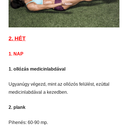
2. HÉT
1. NAP
1. ollózás medicinlabdával
Ugyanúgy végezd, mint az ollózós felülést, ezúttal
medicinlabdával a kezedben.
2. plank
Pihenés: 60-90 mp.