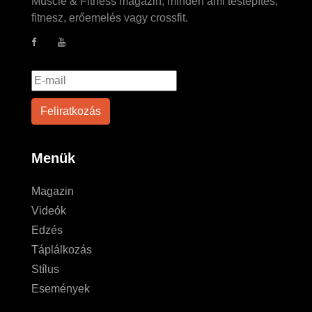
Muscle & Fitness magazin, minden ami testépítés,
fitnesz, erőemelés vagy crossfit.
Menük
Magazin
Videók
Edzés
Táplálkozás
Stílus
Események