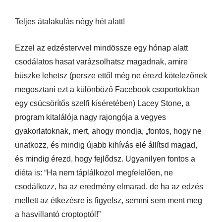
Teljes átalakulás négy hét alatt!
Ezzel az edzéstervvel mindössze egy hónap alatt
csodálatos hasat varázsolhatsz magadnak, amire
büszke lehetsz (persze ettől még ne érezd kötelezőnek
megosztani ezt a különböző Facebook csoportokban
egy csücsörítős szelfi kíséretében) Lacey Stone, a
program kitalálója nagy rajongója a vegyes
gyakorlatoknak, mert, ahogy mondja, „fontos, hogy ne
unatkozz, és mindig újabb kihívás elé állítsd magad,
és mindig érezd, hogy fejlődsz. Ugyanilyen fontos a
diéta is: “Ha nem táplálkozol megfelelően, ne
csodálkozz, ha az eredmény elmarad, de ha az edzés
mellett az étkezésre is figyelsz, semmi sem ment meg
a hasvillantó croptoptól!”