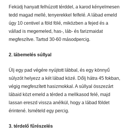
Feküdj hanyatt felhúzott térddel, a karod kényelmesen
tedd magad mellé, tenyerekkel felfelé. A lábad emeld
úgy 10 centivel a föld fölé, miközben a fejed és a
vállad is megemeled, has-, láb- és farizmaidat
megfeszítve. Tartsd 30-60 másodpercig.
2. lábemelés súllyal
Ülj egy pad végére nyújtott lábbal, és egy könnyű
súlyzót helyezz a két lábad közé. Dőlj hátra 45 fokban,
végig megfeszített hasizmokkal. A súllyal összezárt
lábaid közt emeld a térded a mellkasod felé, majd
lassan ereszd vissza anélkül, hogy a lábad földet
érintené. Ismételd egy percig.
3. térdelő fűrészelés