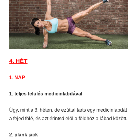
4. HÉT
1. NAP
1. teljes felülés medicinlabdával
Úgy, mint a 3. héten, de ezúttal tarts egy medicinlabdát
a fejed fölé, és azt érintsd elöl a földhöz a lábad között.
2. plank jack