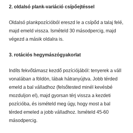
2. oldalsó plank-variáció csípőejtéssel
Oldalsó plankpozícióból ereszd le a csípőd a talaj felé,
majd emeld vissza. Ismételd 30 másodpercig, majd
végezd a másik oldalra is.
3. rotációs hegymászógyakorlat
Indíts fekvőtámasz kezdő pozíciójából: tenyerek a váll
vonalában a földön, lábak hátranyújtva. Jobb térded
emeld a bal válladhoz (felsőtested minél kevésbé
mozduljon el), majd gyorsan térj vissza a kezdeti
pozícióba, és ismételd meg úgy, hogy most a bal
térded emeled a jobb válladhoz. Ismételd 45-60
másodpercig.