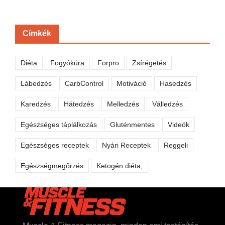
Címkék
Diéta
Fogyókúra
Forpro
Zsírégetés
Lábedzés
CarbControl
Motiváció
Hasedzés
Karedzés
Hátedzés
Melledzés
Válledzés
Egészséges táplálkozás
Gluténmentes
Videók
Egészséges receptek
Nyári Receptek
Reggeli
Egészségmegőrzés
Ketogén diéta,