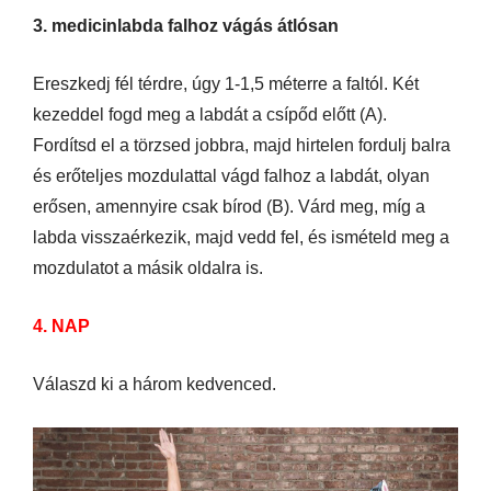
3. medicinlabda falhoz vágás átlósan
Ereszkedj fél térdre, úgy 1-1,5 méterre a faltól. Két
kezeddel fogd meg a labdát a csípőd előtt (A).
Fordítsd el a törzsed jobbra, majd hirtelen fordulj balra
és erőteljes mozdulattal vágd falhoz a labdát, olyan
erősen, amennyire csak bírod (B). Várd meg, míg a
labda visszaérkezik, majd vedd fel, és ismételd meg a
mozdulatot a másik oldalra is.
4. NAP
Válaszd ki a három kedvenced.