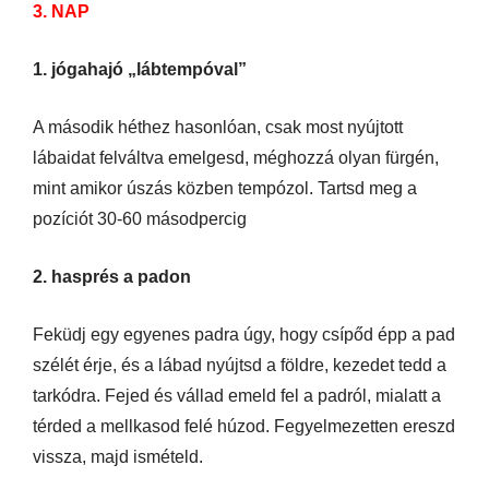
3. NAP
1. jógahajó „lábtempóval”
A második héthez hasonlóan, csak most nyújtott
lábaidat felváltva emelgesd, méghozzá olyan fürgén,
mint amikor úszás közben tempózol. Tartsd meg a
pozíciót 30-60 másodpercig
2. hasprés a padon
Feküdj egy egyenes padra úgy, hogy csípőd épp a pad
szélét érje, és a lábad nyújtsd a földre, kezedet tedd a
tarkódra. Fejed és vállad emeld fel a padról, mialatt a
térded a mellkasod felé húzod. Fegyelmezetten ereszd
vissza, majd ismételd.