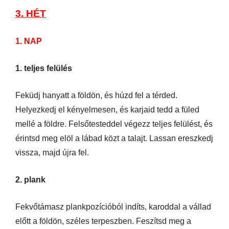
3. HÉT
1. NAP
1. teljes felülés
Feküdj hanyatt a földön, és húzd fel a térded.
Helyezkedj el kényelmesen, és karjaid tedd a füled
mellé a földre. Felsőtesteddel végezz teljes felülést, és
érintsd meg elöl a lábad közt a talajt. Lassan ereszkedj
vissza, majd újra fel.
2. plank
Fekvőtámasz plankpozícióból indíts, karoddal a vállad
előtt a földön, széles terpeszben. Feszítsd meg a