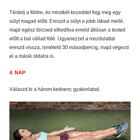
Térdelj a földre, és mindkét kezeddel fogj meg egy
súlyt magad előtt. Ereszd a súlyt a jobb lábad mellé,
majd egész törzsed elfordítva emeld átlósan a tested
előtt a bal vállad fölé. Ugyanezzel a mozdulattal
ereszd vissza, ismételd 30 másodpercig, majd végezd
el a másik oldalra is.
4. NAP
Válaszd ki a három kedvenc gyakorlatod.