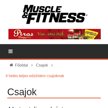
Főoldal
Csajok
4 hetes teljes edzésterv csajoknak
Csajok