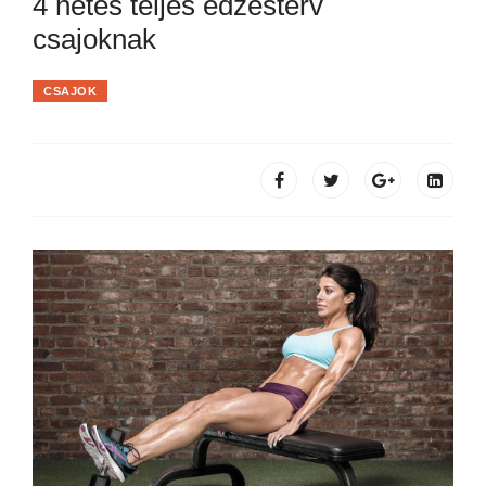
4 hetes teljes edzésterv
csajoknak
CSAJOK