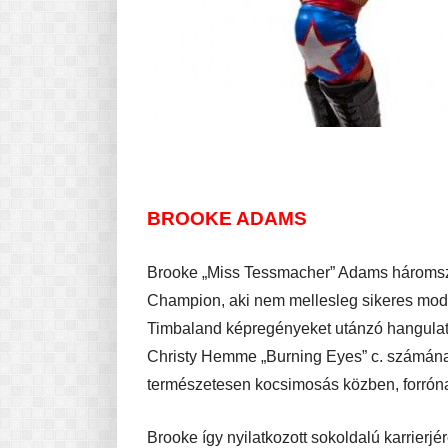
BROOKE ADAMS
Brooke „Miss Tessmacher” Adams hároms
Champion, aki nem mellesleg sikeres model
Timbaland képregényeket utánzó hangulatú
Christy Hemme „Burning Eyes” c. számának 
természetesen kocsimosás közben, forrón
Brooke így nyilatkozott sokoldalú karrierjé