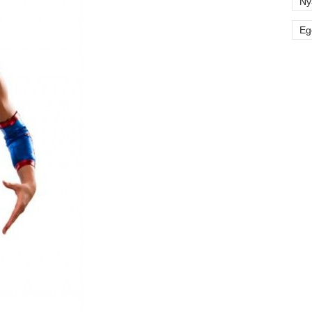
Ny
Eg