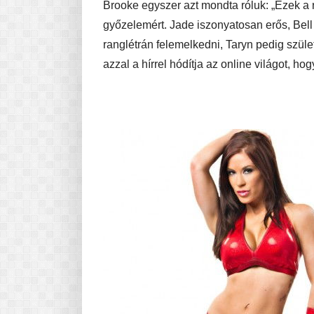
Brooke egyszer azt mondta róluk: „Ezek a
győzelemért. Jade iszonyatosan erős, Bell
ranglétrán felemelkedni, Taryn pedig szület
azzal a hírrel hódítja az online világot, ho