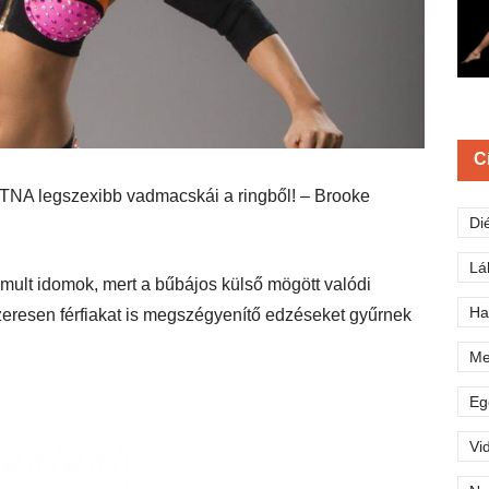
C
 TNA legszexibb vadmacskái a ringből! – Brooke
Di
Lá
omult idomok, mert a bűbájos külső mögött valódi
Ha
zeresen férfiakat is megszégyenítő edzéseket gyűrnek
Me
Eg
Vi