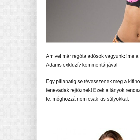
Amivel már régóta adósok vagyunk: íme a
Adams exkluzív kommentárjával
Egy pillanatig se tévesszenek meg a kifin
fenevadak rejtőznek! Ezek a lányok rends
le, méghozzá nem csak kis súlyokkal.