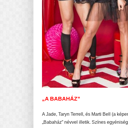
„A BABAHÁZ”
A Jade, Taryn Terrell, és Marti Bell (a kép
„Babaház” névvel illetik. Színes egyénisé