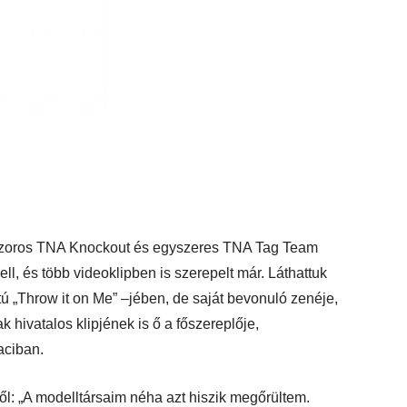
zoros TNA Knockout és egyszeres TNA Tag Team
l, és több videoklipben is szerepelt már. Láthattuk
 „Throw it on Me” –jében, de saját bevonuló zenéje,
hivatalos klipjének is ő a főszereplője,
aciban.
ről: „A modelltársaim néha azt hiszik megőrültem.