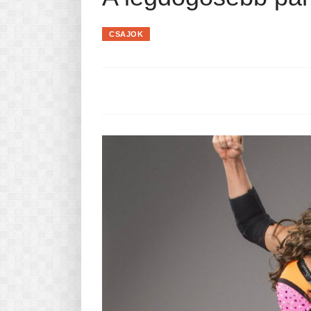
Pasta-túra - avagy A TÉSZTA
MINDENNAPI KENYERÜNK
CSAJOK
A karácsonyról dióhéjban