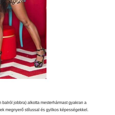
en balról jobbra) alkotta mesterhármast gyakran a
gek megnyerő stílussal és gyilkos képességekkel.