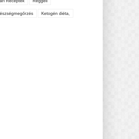
ári Receptek
Reggeli
észségmegőrzés
Ketogén diéta,