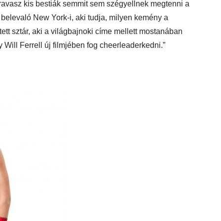
 ravasz kis bestiák semmit sem szégyellnek megtenni a
 belevaló New York-i, aki tudja, milyen kemény a
ett sztár, aki a világbajnoki címe mellett mostanában
gy Will Ferrell új filmjében fog cheerleaderkedni.”