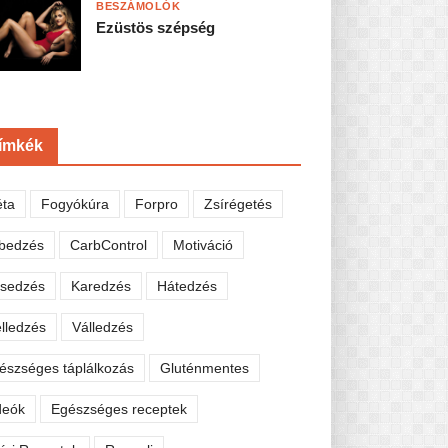
BESZÁMOLÓK
Ezüstös szépség
ímkék
éta
Fogyókúra
Forpro
Zsírégetés
bedzés
CarbControl
Motiváció
sedzés
Karedzés
Hátedzés
lledzés
Válledzés
észséges táplálkozás
Gluténmentes
deók
Egészséges receptek