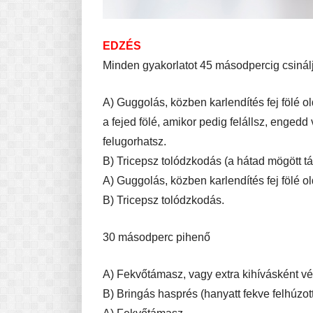
EDZÉS
Minden gyakorlatot 45 másodpercig csinálj
A) Guggolás, közben karlendítés fej fölé ol
a fejed fölé, amikor pedig felállsz, enged
felugorhatsz.
B) Tricepsz tolódzkodás (a hátad mögött t
A) Guggolás, közben karlendítés fej fölé ol
B) Tricepsz tolódzkodás.
30 másodperc pihenő
A) Fekvőtámasz, vagy extra kihívásként vé
B) Bringás hasprés (hanyatt fekve felhúzott 