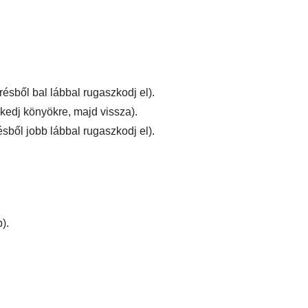
örésből bal lábbal rugaszkodj el).
kedj könyökre, majd vissza).
résből jobb lábbal rugaszkodj el).
).