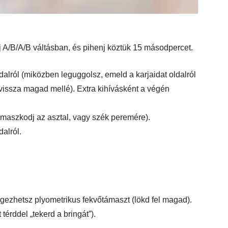
 A/B/A/B váltásban, és pihenj köztük 15 másodpercet.
dalról (miközben leguggolsz, emeld a karjaidat oldalról
d vissza magad mellé). Extra kihívásként a végén
ámaszkodj az asztal, vagy szék peremére).
dalról.
gezhetsz plyometrikus fekvőtámaszt (lökd fel magad).
térddel „tekerd a bringát”).