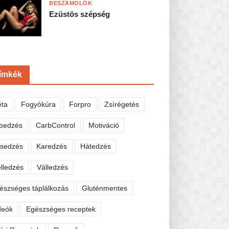
BESZÁMOLÓK
Ezüstös szépség
ímkék
éta
Fogyókúra
Forpro
Zsírégetés
bedzés
CarbControl
Motiváció
sedzés
Karedzés
Hátedzés
lledzés
Válledzés
észséges táplálkozás
Gluténmentes
deók
Egészséges receptek