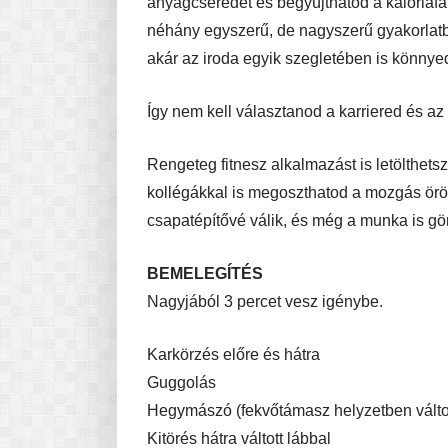
anyagcserédet és begyújthatod a kalóriafa
néhány egyszerű, de nagyszerű gyakorlatbó
akár az iroda egyik szegletében is könny
Így nem kell választanod a karriered és az
Rengeteg fitnesz alkalmazást is letölthetsz
kollégákkal is megoszthatod a mozgás öröm
csapatépítővé válik, és még a munka is g
BEMELEGÍTÉS
Nagyjából 3 percet vesz igénybe.
Karkörzés előre és hátra
Guggolás
Hegymászó (fekvőtámasz helyzetben váltot
Kitörés hátra váltott lábbal