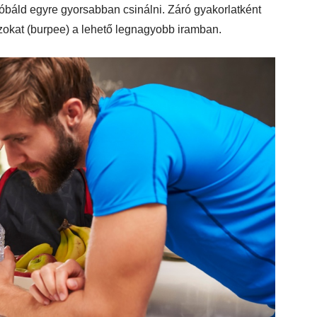
róbáld egyre gyorsabban csinálni. Záró gyakorlatként
okat (burpee) a lehető legnagyobb iramban.