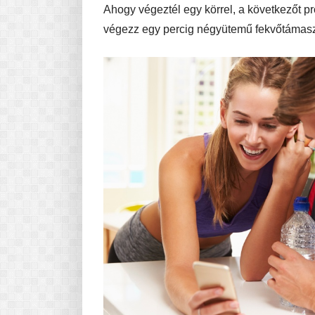
Ahogy végeztél egy körrel, a következőt p
végezz egy percig négyütemű fekvőtámasz