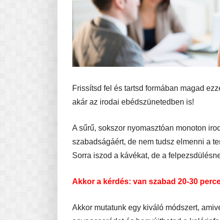
Frissítsd fel és tartsd formában magad ezz
akár az irodai ebédszünetedben is!
A sűrű, sokszor nyomasztóan monoton irod
szabadságáért, de nem tudsz elmenni a ter
Sorra iszod a kávékat, de a felpezsdülés
Akkor a kérdés: van szabad 20-30 perc
Akkor mutatunk egy kiváló módszert, amive