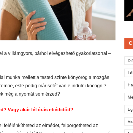
C
el a villámgyors, bárhol elvégezhető gyakorlatsorral –
Di
Lá
ai munka mellett a tested szinte könyörög a mozgás
Ha
embe, este pedig már sötét van elindulni kocogni?
nek még a nyomát sem érzed?
Me
Eg
ed? Vagy akár fél órás ebédidőd?
Vi
l felélénkítheted az elmédet, felpörgetheted az