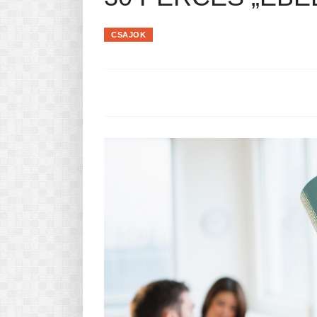
Pasta-túra - avagy A TÉSZTA
MINDENNAPI KENYERÜNK
CSAJOK
A karácsonyról dióhéjban