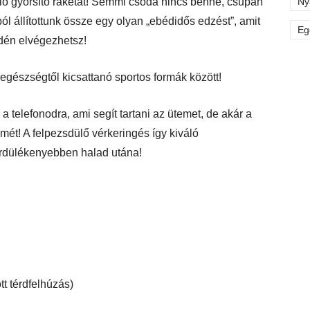
ló gyorsító rakétát! Semmi csoda nincs benne, csupán
Ny
l állítottunk össze egy olyan „ebédidős edzést”, amit
Eg
edén elvégezhetsz!
 egészségtől kicsattanó sportos formák között!
 a telefonodra, ami segít tartani az ütemet, de akár a
ét! A felpezsdülő vérkeringés így kiváló
ördülékenyebben halad utána!
t térdfelhúzás)