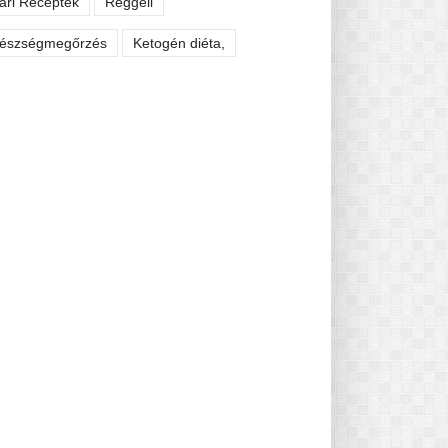
ári Receptek
Reggeli
észségmegőrzés
Ketogén diéta,