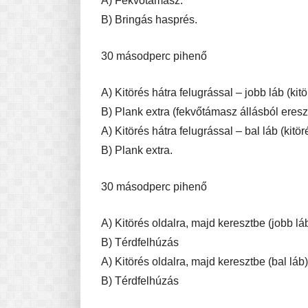
A) Fekvőtámasz.
B)
Bringás hasprés.
30 másodperc pihenő
A) Kitörés hátra felugrással – jobb láb (kit
B) Plank extra (fekvőtámasz állásból eresz
A)
Kitörés hátra felugrással – bal láb (kitö
B) Plank extra.
30 másodperc pihenő
A) Kitörés oldalra, majd keresztbe (jobb láb
B)
Térdfelhúzás
A) Kitörés oldalra, majd keresztbe (bal láb)
B) Térdfelhúzás