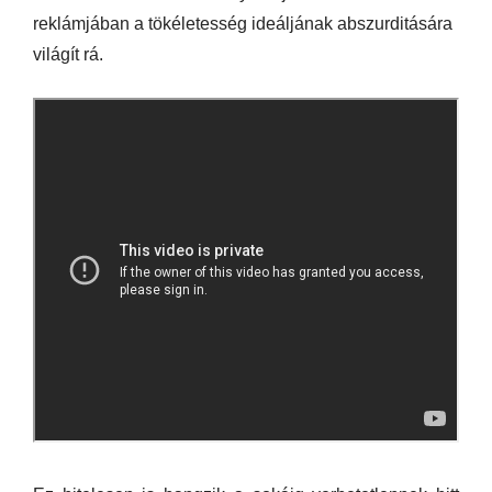
reklámjában a tökéletesség ideáljának abszurditására
világít rá.