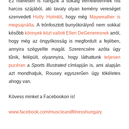
Ez hitelesen is hangzik a sokáig verhetetlennek hitt
harcos szájából, aki tavaly olyan kemény vereséget
szenvedett
Holly Holmtól
, hogy még
Mayweather is
megsajnálta
. A trónfosztott bunyókirálynő nem sokkal
később
könnyek közt vallott Ellen DeGeneresnek
arról,
hogy még az öngyilkosság is megfordult a fejében,
annyira szégyellte magát. Szerencsére azóta úgy
tűnik, felépült, olyannyira, hogy láthattunk
teljesen
pucéran
a
Sports Illustrated
címlapján is, ami alapján
azt mondhatjuk, Rousey egyszerűen úgy tökéletes
ahogy van.
Kövess minket a Facebookon is!
www.facebook.com/muscleandfitnesshungary