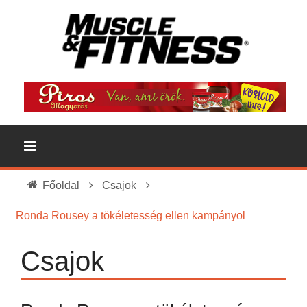
Főoldal
Csajok
Ronda Rousey a tökéletesség ellen kampányol
Csajok