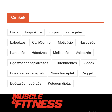
Címkék
Diéta
Fogyókúra
Forpro
Zsírégetés
Lábedzés
CarbControl
Motiváció
Hasedzés
Karedzés
Hátedzés
Melledzés
Válledzés
Egészséges táplálkozás
Gluténmentes
Videók
Egészséges receptek
Nyári Receptek
Reggeli
Egészségmegőrzés
Ketogén diéta,