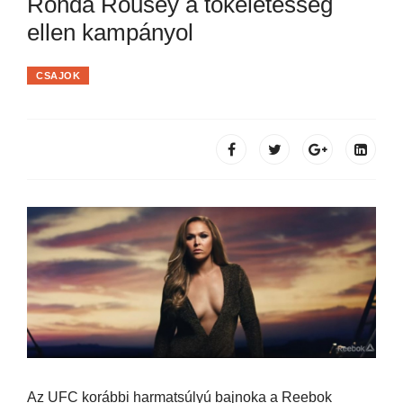
Ronda Rousey a tökéletesség
ellen kampányol
CSAJOK
Az UFC korábbi harmatsúlyú bajnoka a Reebok