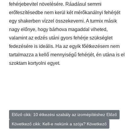
fehérjebevitel növelésére. Ráadásul semmi
erőfeszítésedbe nem kerül két mérőkanálnyi fehérjét
egy shakerben vízzel összekeverni. A turmix másik
nagy előnye, hogy bárhova magaddal viheted,
valamint az edzés utáni gyors fehérje szükséglet
fedezésére is ideális. Ha az egyik főétkezésem nem
tartalmazza a kellő mennyiségű fehérjét, én utána is el
szoktam kortyolni egyet.
Előző cikk: 10 étkezési szabály az izomépítéshez
Előző
Következő cikk: Kell-e nekünk a szója?
Következő