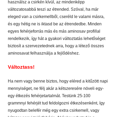
használsz a csirkén kívül, az mindenképp
változatosabbá teszi az étrended. Szóval, ha már
eleged van a csirkemellből, cseréld le valami másra,
és egy hétig ne is iktasd be az étrendedbe. Minden
egyes fehérjeforrás más és más aminosav profillal
rendelkezik, így hát a gyakori változtatás lehetőséget
biztosít a szervezetednek arra, hogy a létező összes
aminosavat felhasználja a fejlődéshez.
Változtass!
Ha nem vagy benne biztos, hogy eléred a kitűzött napi
mennyiséget, ne félj akár a kétszeresére növeli egy-
egy étkezés fehérjetartalmát. Testünk 25-100
grammnyi fehérjét tud feldolgozni étkezésenként, így
nyugodtan belefér még egy extra csirkemell, vagy