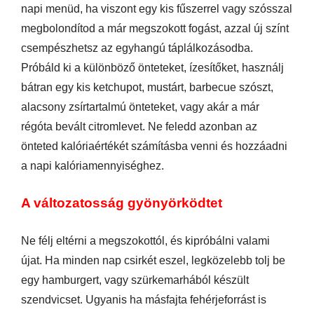
napi menüd, ha viszont egy kis fűszerrel vagy szósszal
megbolondítod a már megszokott fogást, azzal új színt
csempészhetsz az egyhangú táplálkozásodba.
Próbáld ki a különböző önteteket, ízesítőket, használj
bátran egy kis ketchupot, mustárt, barbecue szószt,
alacsony zsírtartalmú önteteket, vagy akár a már
régóta bevált citromlevet. Ne feledd azonban az
önteted kalóriaértékét számításba venni és hozzáadni
a napi kalóriamennyiséghez.
A változatosság gyönyörködtet
Ne félj eltérni a megszokottól, és kipróbálni valami
újat. Ha minden nap csirkét eszel, legközelebb tolj be
egy hamburgert, vagy szürkemarhából készült
szendvicset. Ugyanis ha másfajta fehérjeforrást is