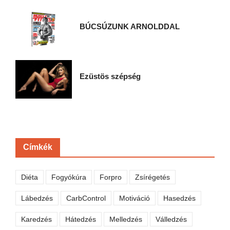
BÚCSÚZUNK ARNOLDDAL
Ezüstös szépség
Címkék
Diéta
Fogyókúra
Forpro
Zsírégetés
Lábedzés
CarbControl
Motiváció
Hasedzés
Karedzés
Hátedzés
Melledzés
Válledzés