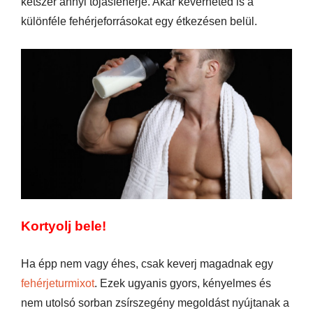
kétszer annyi tojásfehérje. Akár keverheted is a
különféle fehérjeforrásokat egy étkezésen belül.
Kortyolj bele!
Ha épp nem vagy éhes, csak keverj magadnak egy
fehérjeturmixot
. Ezek ugyanis gyors, kényelmes és
nem utolsó sorban zsírszegény megoldást nyújtanak a