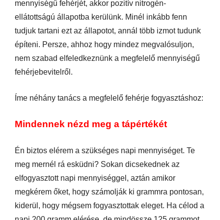
mennyiségű fehérjét, akkor pozitív nitrogén-
ellátottságú állapotba kerülünk. Minél inkább fenn
tudjuk tartani ezt az állapotot, annál több izmot tudunk
építeni. Persze, ahhoz hogy mindez megvalósuljon,
nem szabad elfeledkeznünk a megfelelő mennyiségű
fehérjebevitelről.
Íme néhány tanács a megfelelő fehérje fogyasztáshoz:
Mindennek nézd meg a tápértékét
Én biztos elérem a szükséges napi mennyiséget. Te
meg mernél rá esküdni? Sokan dicsekednek az
elfogyasztott napi mennyiséggel, aztán amikor
megkérem őket, hogy számolják ki grammra pontosan,
kiderül, hogy mégsem fogyasztottak eleget. Ha célod a
napi 200 gramm elérése, de mindössze 125 grammot