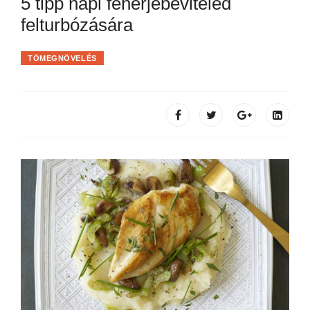
5 tipp napi fehérjebeviteled
felturbózására
TÖMEGNÖVELÉS