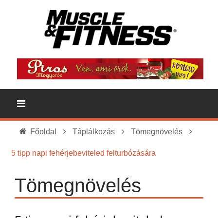
Főoldal
Táplálkozás
Tömegnövelés
5 tipp napi fehérjebeviteled felturbózására
Tömegnövelés