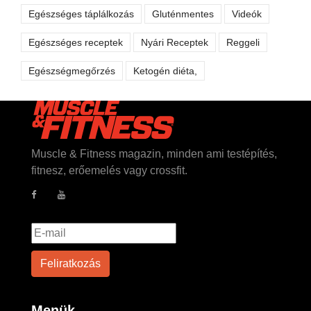
Egészséges táplálkozás
Gluténmentes
Videók
Egészséges receptek
Nyári Receptek
Reggeli
Egészségmegőrzés
Ketogén diéta,
Muscle & Fitness magazin, minden ami testépítés,
fitnesz, erőemelés vagy crossfit.
Menük