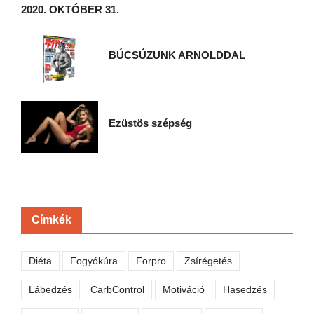
2020. OKTÓBER 31.
BÚCSÚZUNK ARNOLDDAL
Ezüstös szépség
Címkék
Diéta
Fogyókúra
Forpro
Zsírégetés
Lábedzés
CarbControl
Motiváció
Hasedzés