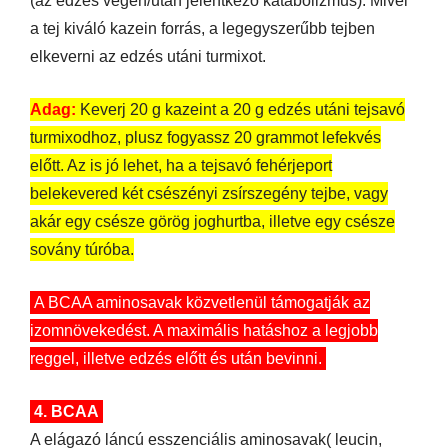
(az edzés végén/után jelentkező katabolizmus). Mivel
a tej kiváló kazein forrás, a legegyszerűbb tejben
elkeverni az edzés utáni turmixot.
Adag:
Keverj 20 g kazeint a 20 g edzés utáni tejsavó
turmixodhoz, plusz fogyassz 20 grammot lefekvés
előtt. Az is jó lehet, ha a tejsavó fehérjeport
belekevered két csészényi zsírszegény tejbe, vagy
akár egy csésze görög joghurtba, illetve egy csésze
sovány túróba.
A BCAA aminosavak közvetlenül támogatják az
izomnövekedést. A maximális hatáshoz a legjobb
reggel, illetve edzés előtt és után bevinni.
4. BCAA
A elágazó láncú esszenciális aminosavak( leucin,