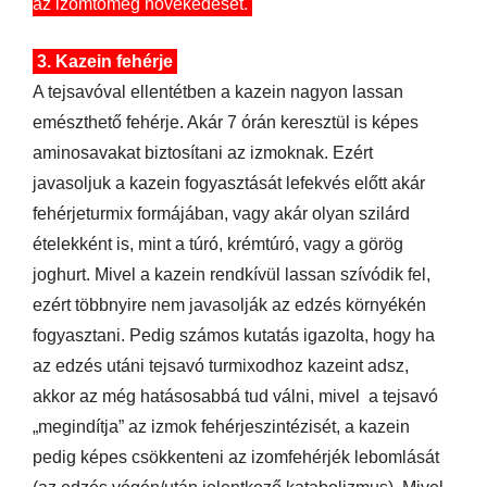
az izomtömeg növekedését.
3. Kazein fehérje
A tejsavóval ellentétben a kazein nagyon lassan
emészthető fehérje. Akár 7 órán keresztül is képes
aminosavakat biztosítani az izmoknak. Ezért
javasoljuk a kazein fogyasztását lefekvés előtt akár
fehérjeturmix formájában, vagy akár olyan szilárd
ételekként is, mint a túró, krémtúró, vagy a görög
joghurt. Mivel a kazein rendkívül lassan szívódik fel,
ezért többnyire nem javasolják az edzés környékén
fogyasztani. Pedig számos kutatás igazolta, hogy ha
az edzés utáni tejsavó turmixodhoz kazeint adsz,
akkor az még hatásosabbá tud válni, mivel
a tejsavó
„megindítja” az izmok fehérjeszintézisét, a kazein
pedig képes csökkenteni az izomfehérjék lebomlását