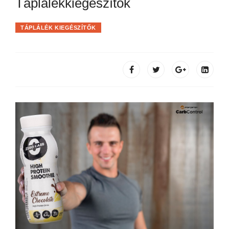
Táplálékkiegészítők
TÁPLÁLÉK KIEGÉSZÍTŐK