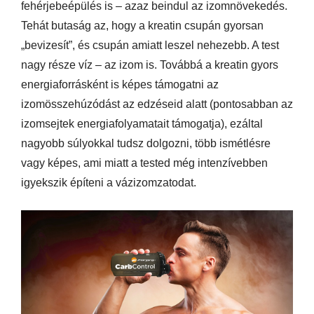
fehérjebeépülés is – azaz beindul az izomnövekedés.
Tehát butaság az, hogy a kreatin csupán gyorsan
„bevizesít”, és csupán amiatt leszel nehezebb. A test
nagy része víz – az izom is. Továbbá a kreatin gyors
energiaforrásként is képes támogatni az
izomösszehúzódást az edzéseid alatt (pontosabban az
izomsejtek energiafolyamatait támogatja), ezáltal
nagyobb súlyokkal tudsz dolgozni, több ismétlésre
vagy képes, ami miatt a tested még intenzívebben
igyekszik építeni a vázizomzatodat.