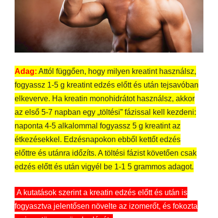
Adag:
Attól függően, hogy milyen kreatint használsz,
fogyassz 1-5 g kreatint edzés előtt és után tejsavóban
elkeverve. Ha kreatin monohidrátot használsz, akkor
az első 5-7 napban egy „töltési” fázissal kell kezdeni:
naponta 4-5 alkalommal fogyassz 5 g kreatint az
étkezésekkel. Edzésnapokon ebből kettőt edzés
előttre és utánra időzíts. A töltési fázist követően csak
edzés előtt és után vigyél be 1-1 5 grammos adagot.
A kutatások szerint a kreatin edzés előtt és után is
fogyasztva jelentősen növelte az izomerőt, és fokozta