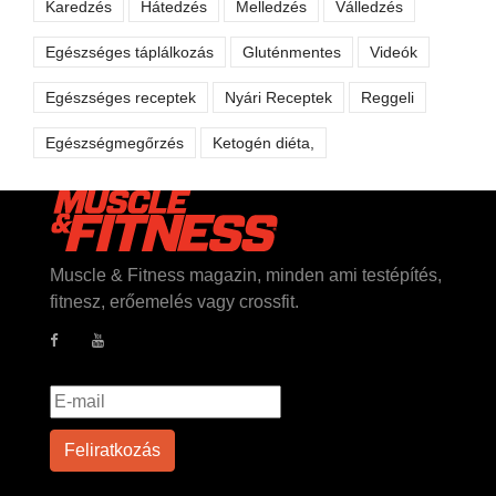
Karedzés
Hátedzés
Melledzés
Válledzés
Egészséges táplálkozás
Gluténmentes
Videók
Egészséges receptek
Nyári Receptek
Reggeli
Egészségmegőrzés
Ketogén diéta,
Muscle & Fitness magazin, minden ami testépítés,
fitnesz, erőemelés vagy crossfit.