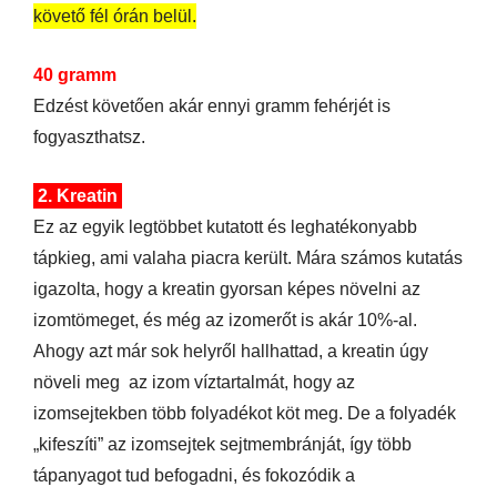
követő fél órán belül.
40 gramm
Edzést követően akár ennyi gramm fehérjét is
fogyaszthatsz.
2. Kreatin
Ez az egyik legtöbbet kutatott és leghatékonyabb
tápkieg, ami valaha piacra került. Mára számos kutatás
igazolta, hogy a kreatin gyorsan képes növelni az
izomtömeget, és még az izomerőt is akár 10%-al.
Ahogy azt már sok helyről hallhattad, a kreatin úgy
növeli meg
az izom víztartalmát, hogy az
izomsejtekben több folyadékot köt meg. De a folyadék
„kifeszíti” az izomsejtek sejtmembránját, így több
tápanyagot tud befogadni, és fokozódik a