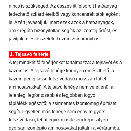
nincs is szükséged. Az összes itt felsorolt hatóanyag
fedezhető szilárd ételből vagy koncentrált tápkiegként
is. Azért javasoljuk, mert ezek azok a hatóanyagok,
amik régóta bizonyítottan segítik az izomfejlődést, és
javítják a testösszetételt (izom-zsír arányt) is.
1. Tejsavó fehérje
A tej mindkét fő fehérjénket tartalmazza: a tejsavót és a
kazeint is. A tejsavó fehérje könnyen emészthető, a
kazein pedig lassú felszívódású (hosszan lát el
aminosavakkal). A tejsavó fehérje nem véletlenül a
jelenlegi legfontosabb és legjobban fogyó
táplálékkiegészítő: a zsírmentes izomtömeg építését
segíti. Egyetlen más fehérje sem ennyire gyors
felszívódású, tehát egyik másik sem képes ilyen
gyorsan izomépítő aminosavakat juttatni a véráramba.