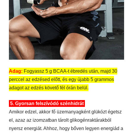
Adag:
Fogyassz 5 g BCAA-t ébredés után, majd 30
perccel az edzésed előtt, és egy újabb 5 grammos
adagot az edzés követő fél órán belül.
5. Gyorsan felszívódó szénhidrát
Amikor edzel, akkor fő üzemanyagként glükózt égetsz
el, azaz az izomzatban tárolt glikogénraktárakból
nyersz energiát. Ahhoz, hogy bőven legyen energiád a