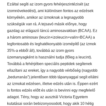
Ezáltal segíti az izom gyors fehérjeszintézisét (az
izomnövekedést), ami különösen fontos az edzések
környékén, amikor az izmoknak a legnagyobb
szükségük van rá. A tejsavó másik előnye, hogy
gazdag az elágazó láncú aminosavakban (BCAA). Ez
a három aminosav (leucin+izoleucin+valin=BCAA) a
legfontosabb és leghatékonyabb izomépítő (az izmok
35%-a ebből áll), továbbá az izom gyors
üzemanyagként is használni tudja (főleg a leucint).
Továbbá a fehérjében speciális peptidek segítenek
ellazítani az ereket, így a nagyobb vérbőség (nagyobb
„bedurranás”)
jelentősen több tápanyaggal segít ellátni
az izmokat edzésen, illetve edzés után is. Éppen ezért
is fontos edzés előtt és után is bevinni egy megfelelő
adagot. Tény, hogy az ausztrál Victoria Egyetem
kutatásai során bebizonyosodott, hogy akik 10 hétig