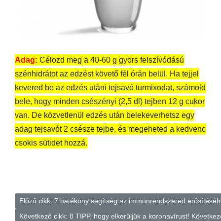
Adag:
Célozd meg a 40-60 g gyors felszívódású
szénhidrátot az edzést követő fél órán belül. Ha tejjel
kevered be az edzés utáni tejsavó turmixodat, számold
bele, hogy minden csészényi (2,5 dl) tejben 12 g cukor
van. De közvetlenül edzés után belekeverhetsz egy
adag tejsavót 2 csésze tejbe, és megeheted a kedvenc
csokis sütidet hozzá.
Előző cikk: 7 hatékony segítség az immunrendszered erősítésé
Következő cikk: 8 TIPP, hogy elkerüljük a koronavírust!
Következ