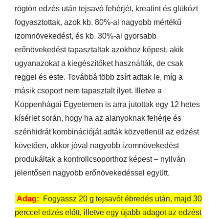
rögtön edzés után tejsavó fehérjét, kreatint és glükózt
fogyasztottak, azok kb. 80%-al nagyobb mértékű
izomnövekedést, és kb. 30%-al gyorsabb
erőnövekedést tapasztaltak azokhoz képest, akik
ugyanazokat a kiegészítőket használták, de csak
reggel és este. Továbbá több zsírt adtak le, míg a
másik csoport nem tapasztalt ilyet. Illetve a
Koppenhágai Egyetemen is arra jutottak egy 12 hetes
kísérlet során, hogy ha az alanyoknak fehérje és
szénhidrát kombinációját adták közvetlenül az edzést
követően, akkor jóval nagyobb izomnövekedést
produkáltak a kontrollcsoporthoz képest – nyilván
jelentősen nagyobb erőnövekedéssel együtt.
Adag:
Fogyassz 20 g tejsavót ébredés után, majd 30
perccel edzés előtt, illetve egy újabb adagot az edzést