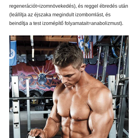
regenerációt=izomnövekedés), és reggel ébredés után
(leállítja az éjszaka megindult izombomlást, és
beindítja a test izomépítő folyamatait=anabolizmust).