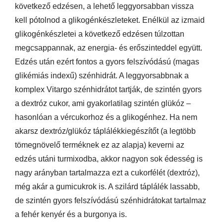
következő edzésen, a lehető leggyorsabban vissza
kell pótolnod a glikogénkészleteket. Enélkül az izmaid
glikogénkészletei a következő edzésen túlzottan
megcsappannak, az energia- és erőszinteddel együtt.
Edzés után ezért fontos a gyors felszívódású (magas
glikémiás indexű) szénhidrát. A leggyorsabbnak a
komplex Vitargo szénhidrátot tartják, de szintén gyors
a dextróz cukor, ami gyakorlatilag szintén glükóz –
hasonlóan a vércukorhoz és a glikogénhez. Ha nem
akarsz dextróz/glükóz táplálékkiegészítőt (a legtöbb
tömegnövelő terméknek ez az alapja) keverni az
edzés utáni turmixodba, akkor nagyon sok édesség is
nagy arányban tartalmazza ezt a cukorfélét (dextróz),
még akár a gumicukrok is. A szilárd táplálék lassabb,
de szintén gyors felszívódású szénhidrátokat tartalmaz
a fehér kenyér és a burgonya is.