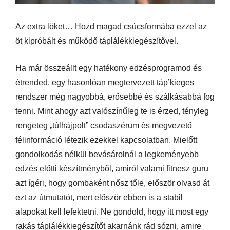
Az extra löket… Hozd magad csúcsformába ezzel az
öt kipróbált és működő táplálékkiegészítővel.
Ha már összeállt egy hatékony edzésprogramod és
étrended, egy hasonlóan megtervezett táp’kieges
rendszer még nagyobbá, erősebbé és szálkásabbá fog
tenni. Mint ahogy azt valószínűleg te is érzed, tényleg
rengeteg „túlhájpolt” csodaszérum és megvezető
félinformáció létezik ezekkel kapcsolatban. Mielőtt
gondolkodás nélkül bevásárolnál a legkeményebb
edzés előtti készítményből, amiről valami fitnesz guru
azt ígéri, hogy gombaként nősz tőle, először olvasd át
ezt az útmutatót, mert először ebben is a stabil
alapokat kell lefektetni. Ne gondold, hogy itt most egy
rakás táplálékkiegészítőt akarnánk rád sózni, amire