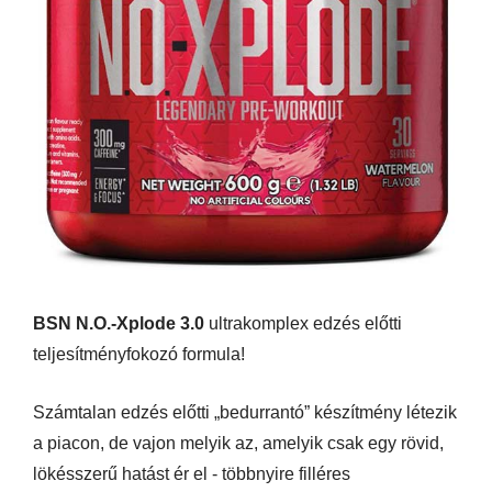
BSN N.O.-Xplode 3.0
ultrakomplex edzés előtti
teljesítményfokozó formula!
Számtalan edzés előtti „bedurrantó” készítmény létezik
a piacon, de vajon melyik az, amelyik csak egy rövid,
lökésszerű hatást ér el - többnyire filléres