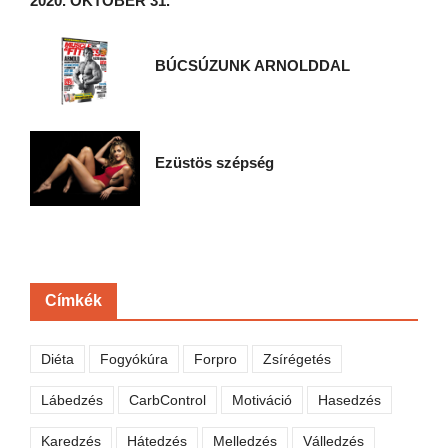
2020. OKTÓBER 31.
BÚCSÚZUNK ARNOLDDAL
Ezüstös szépség
Címkék
Diéta
Fogyókúra
Forpro
Zsírégetés
Lábedzés
CarbControl
Motiváció
Hasedzés
Karedzés
Hátedzés
Melledzés
Válledzés