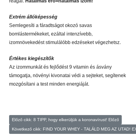
reagál.
Hatalmas erő=hatalmas izom!
Extrém állóképesség
Semlegesíti a fáradtságot okozó savas
bomlástermékeket, ezáltal intenzívebb,
izomnövekedést stimulálóbb edzéseket végezhetsz.
Értékes kiegészítők
Az izommunkát és fejlődést 9 vitamin és ásvány
támogatja, növényi kivonatai védi a sejteket, segítenek
mozgósítani a test minden energiáját.
Előző cikk: 8 TIPP, hogy elkerüljük a koronavírust!
Előző
Következő cikk: FIND YOUR WHEY - TALÁLD MEG AZ UTAD!