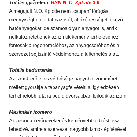
Totális győzelem:
BSN N. O. Xplode 3.0
A megújult N.O. Xplode nem „csupán” lórúgás
mennyiségben tartalmaz erőt, állóképességet fokozó
hatóanyagokat, de számos olyan anyagot is, amik
nélkülözhetetlenek az izmok kemény terheléséhez,
fontosak a regenerációhoz, az anyagcseréhez és a
szervezet sejtszintű védelméhez a túlterhelés alatt.
Totális bedurranás
Az izmok erőteljes vérbősége nagyobb izomméret
mellett gyorsítja a tápanyagfelvételt is, így edzésen
terhelhetőbb, utána pedig gyorsabban fejlődik az izom.
Maximális izomerő
Az azonnali erőnövekedés keményebb edzést tesz
lehetővé, amire a szervezet nagyobb izmok építésével