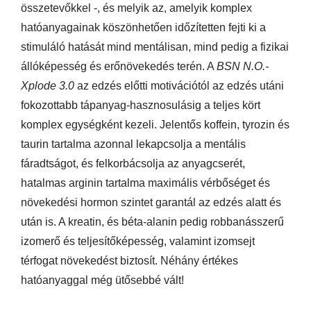
összetevőkkel -, és melyik az, amelyik komplex
hatóanyagainak köszönhetően időzítetten fejti ki a
stimuláló hatását mind mentálisan, mind pedig a fizikai
állóképesség és erőnövekedés terén. A
BSN N.O.-
Xplode 3.0
az edzés előtti motivációtól az edzés utáni
fokozottabb tápanyag-hasznosulásig a teljes kört
komplex egységként kezeli. Jelentős koffein, tyrozin és
taurin tartalma azonnal lekapcsolja a mentális
fáradtságot, és felkorbácsolja az anyagcserét,
hatalmas arginin tartalma maximális vérbőséget és
növekedési hormon szintet garantál az edzés alatt és
után is. A kreatin, és béta-alanin pedig robbanásszerű
izomerő és teljesítőképesség, valamint izomsejt
térfogat növekedést biztosít. Néhány értékes
hatóanyaggal még ütősebbé vált!