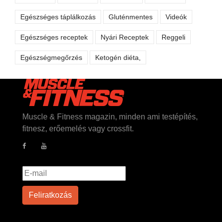
Egészséges táplálkozás
Gluténmentes
Videók
Egészséges receptek
Nyári Receptek
Reggeli
Egészségmegőrzés
Ketogén diéta,
Muscle & Fitness magazin, minden ami testépítés,
fitnesz, erőemelés vagy crossfit.