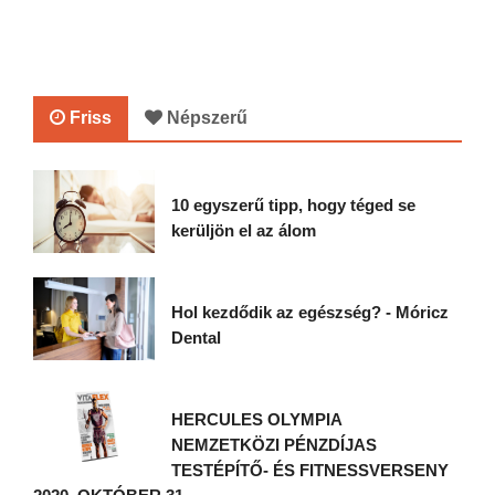
Friss
Népszerű
10 egyszerű tipp, hogy téged se
kerüljön el az álom
Hol kezdődik az egészség? - Móricz
Dental
HERCULES OLYMPIA
NEMZETKÖZI PÉNZDÍJAS
TESTÉPÍTŐ- ÉS FITNESSVERSENY