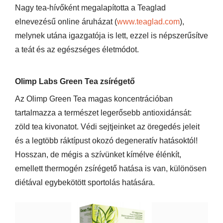
Nagy tea-hívőként megalapította a Teaglad
elnevezésű online áruházat (
www.teaglad.com
),
melynek utána igazgatója is lett, ezzel is népszerűsítve
a teát és az egészséges életmódot.
Olimp Labs Green Tea zsírégető
Az Olimp Green Tea magas koncentrációban
tartalmazza a természet legerősebb antioxidánsát:
zöld tea kivonatot. Védi sejtjeinket az öregedés jeleit
és a legtöbb ráktípust okozó degeneratív hatásoktól!
Hosszan, de mégis a szívünket kímélve élénkít,
emellett thermogén zsírégető hatása is van, különösen
diétával egybekötött sportolás hatására.