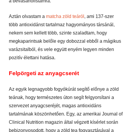
a bevásárlólistámra.
Aztán olvastam a
matcha zöld teáról
, ami 137-szer
több antioxidánst tartalmaz hagyományos társánál,
nekem sem kellett több, szinte szaladtam, hogy
megkaparintsak belőle egy dobozzal ebből a mágikus
varázsitalból, és vele együtt enyém legyen minden
pozitív élettani hatása.
Felpörgeti az anyagcserét
Az egyik legnagyobb fogyókúrát segítő előnye a zöld
teának, hogy természetes úton segít felgyorsítani a
szervezet anyagcseréjét, magas antioxidáns
tartalmának köszönhetően. Egy, az amerikai Journal of
Clinical Nutrition magazin által végzett kísérlet során
bebizonyosodott, hogy a zöld tea fogyasztásával a