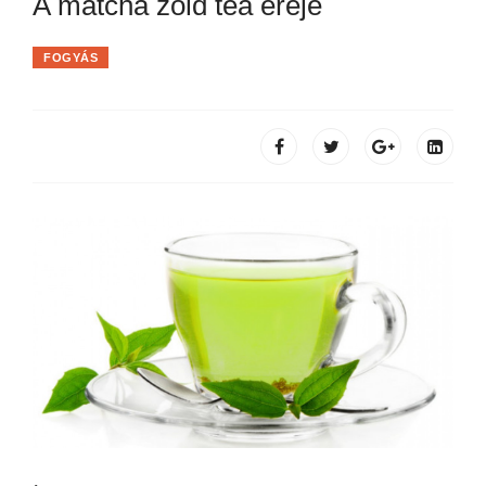
A matcha zöld tea ereje
FOGYÁS