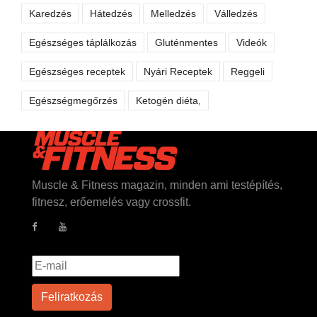
Karedzés
Hátedzés
Melledzés
Válledzés
Egészséges táplálkozás
Gluténmentes
Videók
Egészséges receptek
Nyári Receptek
Reggeli
Egészségmegőrzés
Ketogén diéta,
Muscle & Fitness magazin, minden ami testépítés,
fitnesz, erőemelés vagy crossfit.