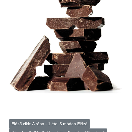
Előző cikk: A répa - 1 étel 5 módon
Előző