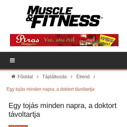
Főoldal
Táplálkozás
Étrend
Egy tojás minden napra, a doktort távoltartja
Egy tojás minden napra, a doktort
távoltartja