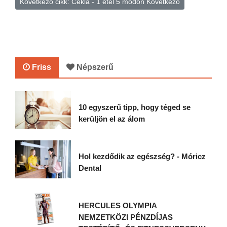
Következő cikk: Cékla - 1 étel 5 módon
Következő
Friss
Népszerű
10 egyszerű tipp, hogy téged se
kerüljön el az álom
Hol kezdődik az egészség? - Móricz
Dental
HERCULES OLYMPIA
NEMZETKÖZI PÉNZDÍJAS