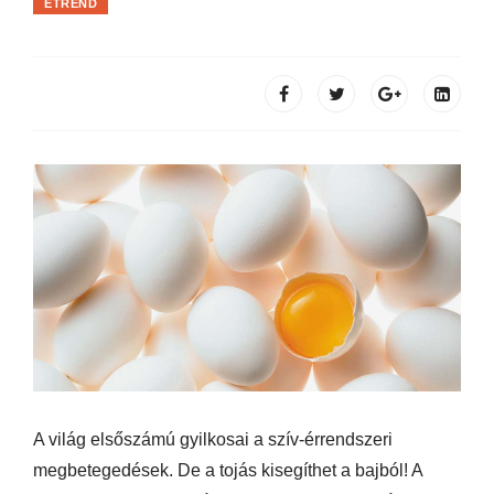
ÉTREND
A világ elsőszámú gyilkosai a szív-érrendszeri
megbetegedések. De a tojás kisegíthet a bajból! A