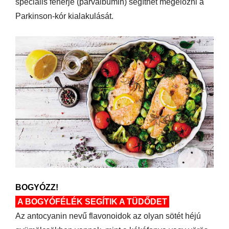
speciális fehérje (parvalbumin) segíthet megelőzni a
Parkinson-kór kialakulását.
BOGYÓZZ!
A BOGYÓFÉLÉK SEGÍTIK A TÜDŐDET
Az antocyanin nevű flavonoidok az olyan sötét héjú