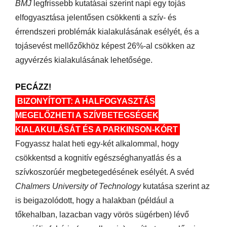
BMJ
legfrissebb kutatásai szerint napi egy tojás
elfogyasztása jelentősen csökkenti a szív- és
érrendszeri problémák kialakulásának esélyét, és a
tojásevést mellőzőkhöz képest 26%-al csökken az
agyvérzés kialakulásának lehetősége.
PECÁZZ!
BIZONYÍTOTT: A HALFOGYASZTÁS
MEGELŐZHETI A SZÍVBETEGSÉGEK
KIALAKULÁSÁT ÉS A PARKINSON-KÓRT
Fogyassz halat heti egy-két alkalommal, hogy
csökkentsd a kognitív egészséghanyatlás és a
szívkoszorúér megbetegedésének esélyét. A svéd
Chalmers University of Technology
kutatása szerint az
is beigazolódott, hogy a halakban (például a
tőkehalban, lazacban vagy vörös sügérben) lévő