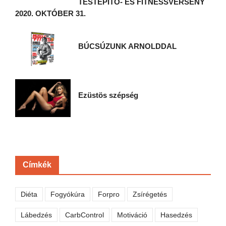
TESTÉPÍTŐ- ÉS FITNESSVERSENY
2020. OKTÓBER 31.
BÚCSÚZUNK ARNOLDDAL
Ezüstös szépség
Címkék
Diéta
Fogyókúra
Forpro
Zsírégetés
Lábedzés
CarbControl
Motiváció
Hasedzés