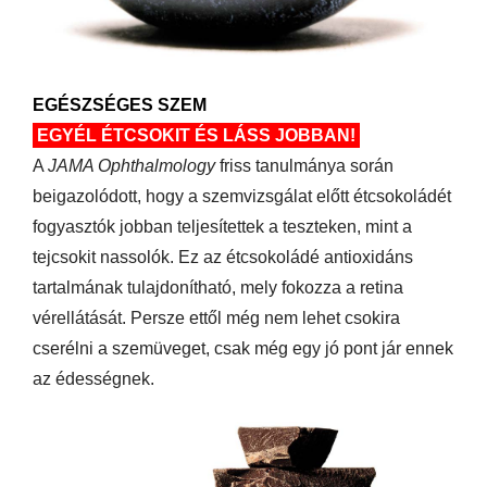
EGÉSZSÉGES SZEM
EGYÉL ÉTCSOKIT ÉS LÁSS JOBBAN!
A
JAMA Ophthalmology
friss tanulmánya során
beigazolódott, hogy a szemvizsgálat előtt étcsokoládét
fogyasztók jobban teljesítettek a teszteken, mint a
tejcsokit nassolók. Ez az étcsokoládé antioxidáns
tartalmának tulajdonítható, mely fokozza a retina
vérellátását. Persze ettől még nem lehet csokira
cserélni a szemüveget, csak még egy jó pont jár ennek
az édességnek.