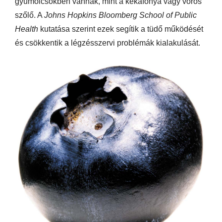
gyümölcsökben vannak, mint a kékáfonya vagy vörös
szőlő. A
Johns Hopkins Bloomberg School of Public
Health
kutatása szerint ezek segítik a tüdő működését
és csökkentik a légzésszervi problémák kialakulását.