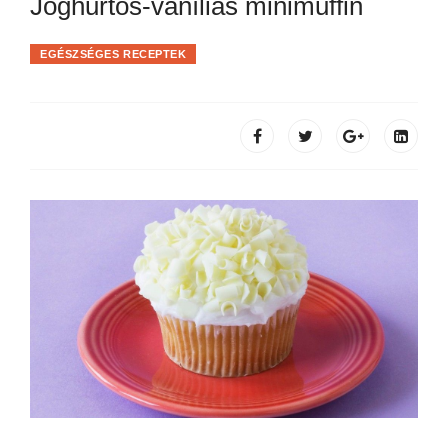
Joghurtos-vaníliás minimuffin
EGÉSZSÉGES RECEPTEK