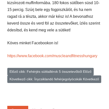
kizsírozott muffinformába. 180 fokos sütőben süsd 10-
15 percig. Szúrj bele egy fogpiszkálót, és ha nem
ragad rá a tészta, akkor már kész is! A bevonathoz
keverd össze és verd föl az összetevőket, ízlés szerint
édesítsd, és kend meg vele a sütiket!
Köves minket Facebookon is!
https://www.facebook.com/muscleandfitnesshungary
Előző cikk: Fehérjés sütitallérok 5 összetevőből
Előző
Következő cikk: Ínycsiklandó fehérjegolyócskák
Következő