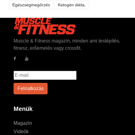
Egészségmegőrzés
Ketogén diéta,
Muscle & Fitness magazin, minden ami testépítés,
fitnesz, erőemelés vagy crossfit.
Menük
Magazin
Videók