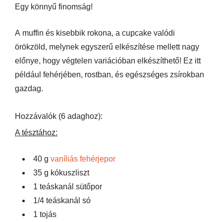
Egy könnyű finomság!
A muffin és kisebbik rokona, a cupcake valódi
örökzöld, melynek egyszerű elkészítése mellett nagy
előnye, hogy végtelen variációban elkészíthető! Ez itt
például fehérjében, rostban, és egészséges zsírokban
gazdag.
Hozzávalók (6 adaghoz):
A tésztához:
40 g
vaníliás fehérjepor
35 g kókuszliszt
1 teáskanál sütőpor
1/4 teáskanál só
1 tojás