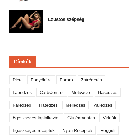
Ezüstös szépség
Címkék
Diéta
Fogyókúra
Forpro
Zsírégetés
Lábedzés
CarbControl
Motiváció
Hasedzés
Karedzés
Hátedzés
Melledzés
Válledzés
Egészséges táplálkozás
Gluténmentes
Videók
Egészséges receptek
Nyári Receptek
Reggeli