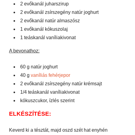
2 evőkanál juharszirup
2 evőkanál zsírszegény natúr joghurt
2 evőkanál natúr almaszósz
1 evőkanál kókuszolaj
1 teáskanál vaníliakivonat
A bevonathoz:
60 g natúr joghurt
40 g
vaníliás fehérjepor
2 evőkanál zsírszegény natúr krémsajt
1/4 teáskanál vaníliakivonat
kókuszcukor, ízlés szerint
ELKÉSZÍTÉSE:
Keverd ki a tésztát, majd oszd szét hat enyhén