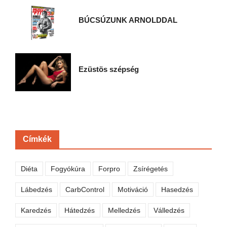
BÚCSÚZUNK ARNOLDDAL
Ezüstös szépség
Címkék
Diéta
Fogyókúra
Forpro
Zsírégetés
Lábedzés
CarbControl
Motiváció
Hasedzés
Karedzés
Hátedzés
Melledzés
Válledzés