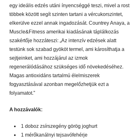
egy ideális edzés utáni ínyencséggé teszi, mivel a rost
többek között segít szinten tartani a vércukorszintet,
elkerülve ezzel annak ingadozását. Countrey Anaya, a
Muscle&Fitness amerikai kiadásának táplálkozás
szakértője hozzáteszi: „Az intenzív edzések alatt
testünk sok szabad gyököt termel, ami károsíthatja a
sejtjeinket, ami hozzájárul az izmok
regenerálódásához szükséges idő növekedéséhez.
Magas antioxidáns tartalmú élelmiszerek
fogyasztásával azonban megelőzhetjük ezt a
folyamatot.”
A hozzávalók:
1 doboz zsírszegény görög joghurt
1 mérőkanálnyi tejsavófehérje