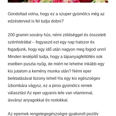
Gondoltad volna, hogy ez a szuper gyümölcs még az
edzésterved is fel tudja dobni?
200 gramm sovány hús, némi zöldséggel és összetett
szénhidráttal – fogyaszd ezt egy nap hatszor és
fogadjunk, hogy egy idő után nagyon meg fogod unni!
Minden testépítő tudja, hogy a tápanyagfeltöltés sok
esetben puszta nyűg, de miért ne lehetne inkább egy
kis jutalom a kemény munka után? Némi eper
beiktatásával bizony lehet! Ha egy kis egészséges
ízbombára vágysz, ez a piros gyümölcs remek
választás! Az eper ugyanis tele van vitaminnal,
ásványi anyagokkal és rostokkal.
Az epernek rengetegegészségre gyakorolt pozitív