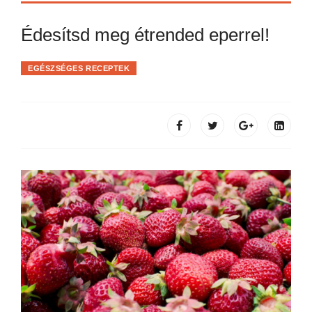
Édesítsd meg étrended eperrel!
EGÉSZSÉGES RECEPTEK