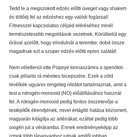
Tedd le a megszokott edzés előtti üveget vagy shakert-
és töltődj fel az edzéshez egy valódi fogással!
Fitnesszel kapcsolatos céljaid eléréséhez minél
természetesebb megoldások vezetnek. Körülbelül egy
órával azelőtt, hogy elindulnál a terembe, dobd össze
magadnak ezt a szuper edzés-előtti epres salátát!
Nem véletlenül ette Popeye tonnaszámra a spenótot-
csak pillants rá méretes bicepszére. Ezek a zöld
levélkék ugyanis rengeteg nitrátot tartalmaznak, amit a
test a nitrogén-monoxid (NO) előállításához használ
fel. A nitrogén-monoxid pedig fontos összetevője a
testépítők étrendjének, mivel értágító hatása közismert,
magyarán kitágítja az artériákat, ezáltal pedig több
oxigén jut a véráramba. Ennek eredményeképp az
izmok több tápanyaghoz jutnak amitől jobban