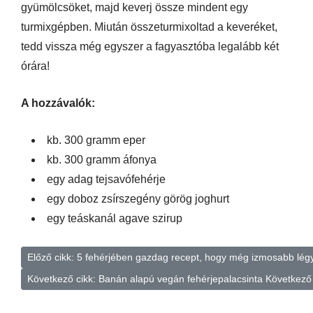
gyümölcsöket, majd keverj össze mindent egy
turmixgépben. Miután összeturmixoltad a keveréket,
tedd vissza még egyszer a fagyasztóba legalább két
órára!
A hozzávalók:
kb. 300 gramm eper
kb. 300 gramm áfonya
egy adag tejsavófehérje
egy doboz zsírszegény görög joghurt
egy teáskanál agave szirup
Előző cikk: 5 fehérjében gazdag recept, hogy még izmosabb lég
Következő cikk: Banán alapú vegán fehérjepalacsinta
Következő