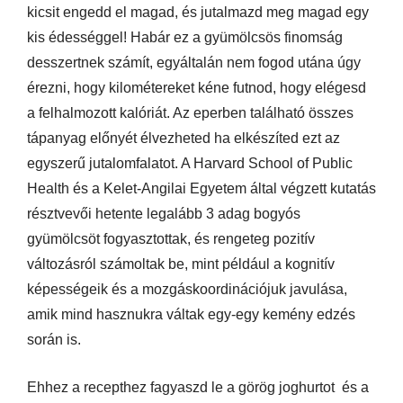
kicsit engedd el magad, és jutalmazd meg magad egy
kis édességgel! Habár ez a gyümölcsös finomság
desszertnek számít, egyáltalán nem fogod utána úgy
érezni, hogy kilométereket kéne futnod, hogy elégesd
a felhalmozott kalóriát. Az eperben található összes
tápanyag előnyét élvezheted ha elkészíted ezt az
egyszerű jutalomfalatot. A Harvard School of Public
Health és a Kelet-Angilai Egyetem által végzett kutatás
résztvevői hetente legalább 3 adag bogyós
gyümölcsöt fogyasztottak, és rengeteg pozitív
változásról számoltak be, mint például a kognitív
képességeik és a mozgáskoordinációjuk javulása,
amik mind hasznukra váltak egy-egy kemény edzés
során is.
Ehhez a recepthez fagyaszd le a görög joghurtot és a