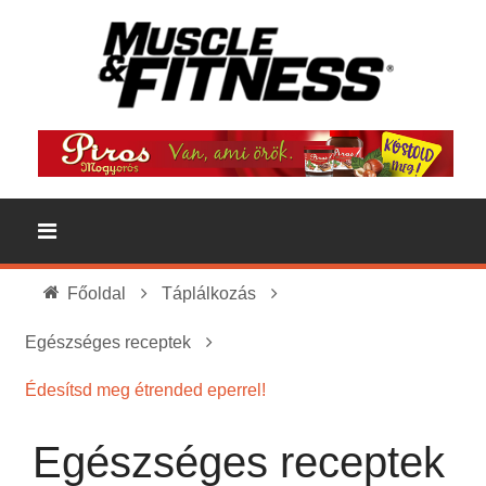
Főoldal
Táplálkozás
Egészséges receptek
Édesítsd meg étrended eperrel!
Egészséges receptek