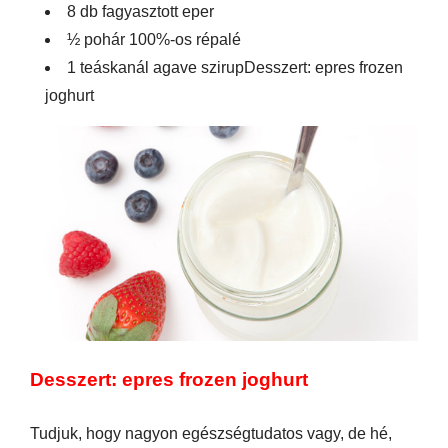
8 db fagyasztott eper
½ pohár 100%-os répalé
1 teáskanál agave szirup
Desszert: epres frozen
joghurt
Desszert: epres frozen joghurt
Tudjuk, hogy nagyon egészségtudatos vagy, de hé,