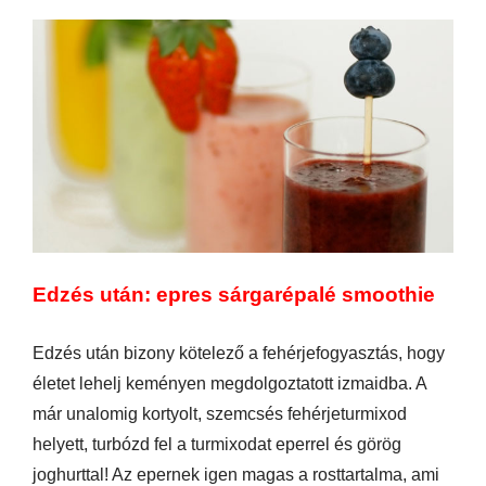
Edzés után: epres sárgarépalé smoothie
Edzés után bizony kötelező a fehérjefogyasztás, hogy
életet lehelj keményen megdolgoztatott izmaidba. A
már unalomig kortyolt, szemcsés fehérjeturmixod
helyett, turbózd fel a turmixodat eperrel és görög
joghurttal! Az epernek igen magas a rosttartalma, ami