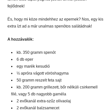
fejlődnek!
És, hogy mi köze mindehhez az epernek? Nos, egy kis
extra ízt ad a már unalmas spenótos salátádnak!
A hozzávalók:
kb. 350 gramm spenót
6 db eper
egy marék kesudió
½ apróra vágott vöröshagyma
50 gramm reszelt feta sajt
kb. 200 gramm grillezett, bőr nélküli csirkemell
filé, vagy 5 db nagyobb garnéla
2 evőkanál extra-szűz olívaolaj
2 evőkanál balzsamecet