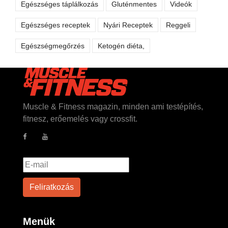
Egészséges táplálkozás
Gluténmentes
Videók
Egészséges receptek
Nyári Receptek
Reggeli
Egészségmegőrzés
Ketogén diéta,
Muscle & Fitness magazin, minden ami testépítés,
fitnesz, erőemelés vagy crossfit.
Menük