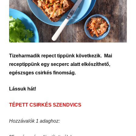
Tizeharmadik repect tippünk következik. Mai
receptippünk egy secperc alatt elkészíthető,
egészsges csirkés finomság.
Lássuk hát!
TÉPETT CSIRKÉS SZENDVICS
Hozzávalók 1 adaghoz: