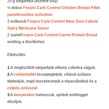
25 g sárgarépa (tisztított súly)
½ doboz
Forpro Carb Control Chicken Breast Fillet
paradicsomos szószban
2 evőkanál
Forpro Carb Control Near Zero Calorie
Spicy Mexicana Sauce
2 szelet
Forpro Carb Control Carrot Protein Bread
snidling a díszítéshez
Elkészítés:
1.
A megtisztított sárgarépát vékony csíkokra vágjuk.
2.
A
csirkemellet
lecsepegtetjük, villával szálaira
tépkedjük, majd összekeverjük a répacsíkokkal és a
csípős szósszal.
3.
A
kenyerekre
halmozzuk, aprított snidlinggel
díszítjük.