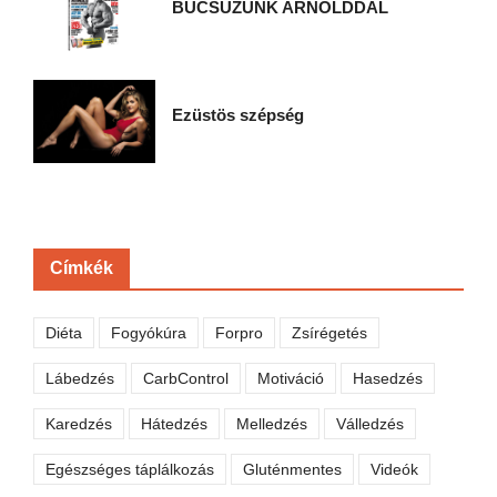
BÚCSÚZUNK ARNOLDDAL
Ezüstös szépség
Címkék
Diéta
Fogyókúra
Forpro
Zsírégetés
Lábedzés
CarbControl
Motiváció
Hasedzés
Karedzés
Hátedzés
Melledzés
Válledzés
Egészséges táplálkozás
Gluténmentes
Videók