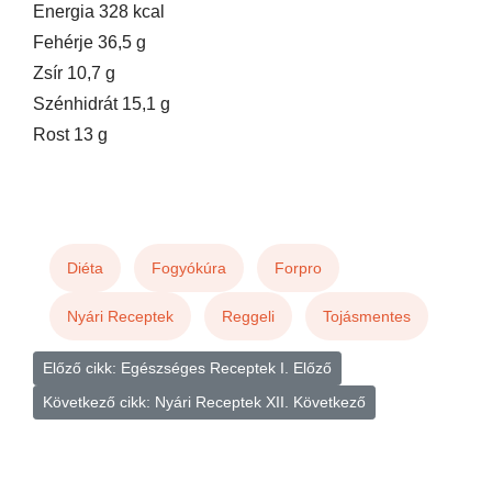
Energia 328 kcal
Fehérje 36,5 g
Zsír 10,7 g
Szénhidrát 15,1 g
Rost 13 g
Diéta
Fogyókúra
Forpro
Nyári Receptek
Reggeli
Tojásmentes
Előző cikk: Egészséges Receptek I.
Előző
Következő cikk: Nyári Receptek XII.
Következő