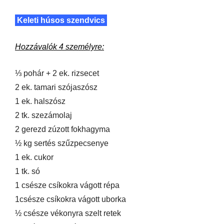
Keleti húsos szendvics
Hozzávalók 4 személyre:
⅓ pohár + 2 ek. rizsecet
2 ek. tamari szójaszósz
1 ek. halszósz
2 tk. szezámolaj
2 gerezd zúzott fokhagyma
½ kg sertés szűzpecsenye
1 ek. cukor
1 tk. só
1 csésze csíkokra vágott répa
1csésze csíkokra vágott uborka
½ csésze vékonyra szelt retek