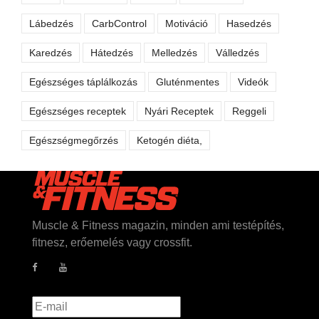
Lábedzés
CarbControl
Motiváció
Hasedzés
Karedzés
Hátedzés
Melledzés
Válledzés
Egészséges táplálkozás
Gluténmentes
Videók
Egészséges receptek
Nyári Receptek
Reggeli
Egészségmegőrzés
Ketogén diéta,
Muscle & Fitness magazin, minden ami testépítés,
fitnesz, erőemelés vagy crossfit.