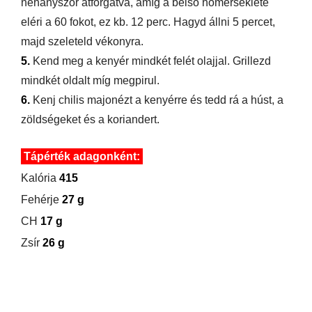
néhányszor átforgatva, amíg a belső hőmérséklete
eléri a 60 fokot, ez kb. 12 perc. Hagyd állni 5 percet,
majd szeleteld vékonyra.
5.
Kend meg a kenyér mindkét felét olajjal. Grillezd
mindkét oldalt míg megpirul.
6.
Kenj chilis majonézt a kenyérre és tedd rá a húst, a
zöldségeket és a koriandert.
Tápérték adagonként:
Kalória
415
Fehérje
27 g
CH
17 g
Zsír
26 g