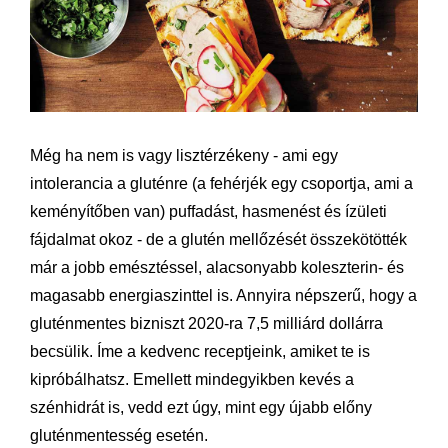
Még ha nem is vagy lisztérzékeny - ami egy
intolerancia a gluténre (a fehérjék egy csoportja, ami a
keményítőben van) puffadást, hasmenést és ízületi
fájdalmat okoz - de a glutén mellőzését összekötötték
már a jobb emésztéssel, alacsonyabb koleszterin- és
magasabb energiaszinttel is. Annyira népszerű, hogy a
gluténmentes bizniszt 2020-ra 7,5 milliárd dollárra
becsülik. Íme a kedvenc receptjeink, amiket te is
kipróbálhatsz. Emellett mindegyikben kevés a
szénhidrát is, vedd ezt úgy, mint egy újabb előny
gluténmentesség esetén.