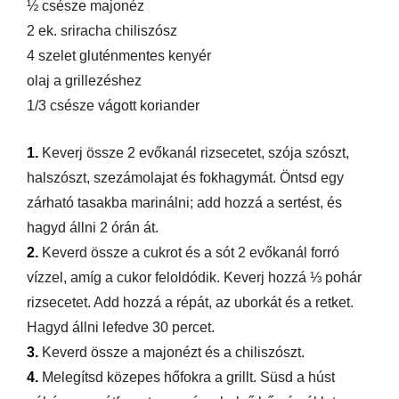
½ csésze majonéz
2 ek. sriracha chiliszósz
4 szelet gluténmentes kenyér
olaj a grillezéshez
1/3 csésze vágott koriander
1.
Keverj össze 2 evőkanál rizsecetet, szója szószt,
halszószt, szezámolajat és fokhagymát. Öntsd egy
zárható tasakba marinálni; add hozzá a sertést, és
hagyd állni 2 órán át.
2.
Keverd össze a cukrot és a sót 2 evőkanál forró
vízzel, amíg a cukor feloldódik. Keverj hozzá ⅓ pohár
rizsecetet. Add hozzá a répát, az uborkát és a retket.
Hagyd állni lefedve 30 percet.
3.
Keverd össze a majonézt és a chiliszószt.
4.
Melegítsd közepes hőfokra a grillt. Süsd a húst