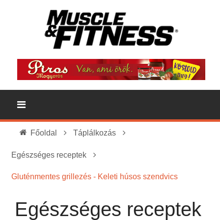
Főoldal
Táplálkozás
Egészséges receptek
Gluténmentes grillezés - Keleti húsos szendvics
Egészséges receptek