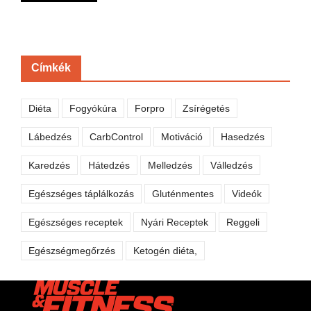
Címkék
Diéta
Fogyókúra
Forpro
Zsírégetés
Lábedzés
CarbControl
Motiváció
Hasedzés
Karedzés
Hátedzés
Melledzés
Válledzés
Egészséges táplálkozás
Gluténmentes
Videók
Egészséges receptek
Nyári Receptek
Reggeli
Egészségmegőrzés
Ketogén diéta,