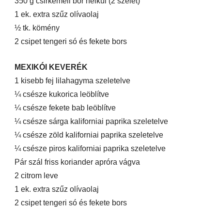
350 g csirkemell bőr nélkül (2 szelet)
1 ek. extra szűz olívaolaj
½ tk. kömény
2 csipet tengeri só és fekete bors
MEXIKÓI KEVERÉK
1 kisebb fej lilahagyma szeletelve
¼ csésze kukorica leöblítve
¼ csésze fekete bab leöblítve
¼ csésze sárga kaliforniai paprika szeletelve
¼ csésze zöld kaliforniai paprika szeletelve
¼ csésze piros kaliforniai paprika szeletelve
Pár szál friss koriander apróra vágva
2 citrom leve
1 ek. extra szűz olívaolaj
2 csipet tengeri só és fekete bors