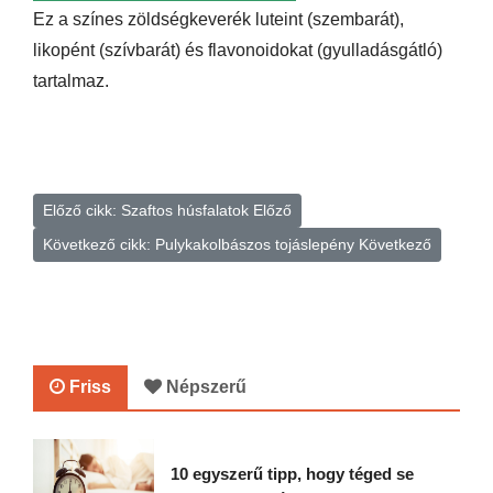
Ez a színes zöldségkeverék luteint (szembarát),
likopént (szívbarát) és flavonoidokat (gyulladásgátló)
tartalmaz.
Előző cikk: Szaftos húsfalatok
Előző
Következő cikk: Pulykakolbászos tojáslepény
Következő
Friss
Népszerű
10 egyszerű tipp, hogy téged se