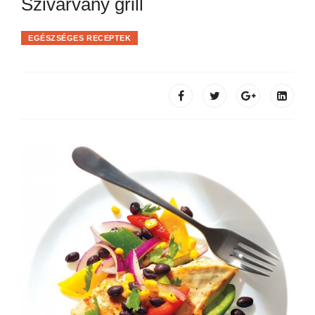
Szivárvány grill
EGÉSZSÉGES RECEPTEK