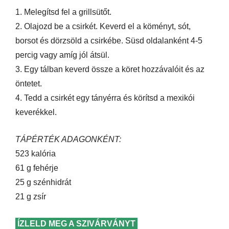
1. Melegítsd fel a grillsütőt.
2. Olajozd be a csirkét. Keverd el a köményt, sót,
borsot és dörzsöld a csirkébe. Süsd oldalanként 4-5
percig vagy amíg jól átsül.
3. Egy tálban keverd össze a köret hozzávalóit és az
öntetet.
4. Tedd a csirkét egy tányérra és körítsd a mexikói
keverékkel.
TÁPÉRTÉK ADAGONKÉNT:
523 kalória
61 g fehérje
25 g szénhidrát
21 g zsír
ÍZLELD MEG A SZIVÁRVÁNYT