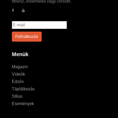
fitnesz, erőemelés vagy crossfit.
Menük
Magazin
Videók
Edzés
Táplálkozás
Stílus
Események