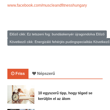
www.facebook.com/muscleandfitnesshungary
Előző cikk: Ez tetszeni fog: bundáskenyér újragondolva
Előző
Következő cikk: Energizáló fehérjés pudingspecialitás
Következő
Friss
Népszerű
10 egyszerű tipp, hogy téged se
kerüljön el az álom