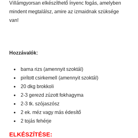
Villámgyorsan elkészíthető ínyenc fogás, amelyben
mindent megtalálsz, amire az izmaidnak szüksége
van!
Hozzávalók:
barna rizs (amennyit szoktál)
pirított csirkemell (amennyit szoktál)
20 dkg brokkoli
2-3 gerezd zúzott fokhagyma
2-3 tk. szójaszósz
2 ek. méz vagy más édesítő
2 tojás fehérje
ELKÉSZÍTÉSE: