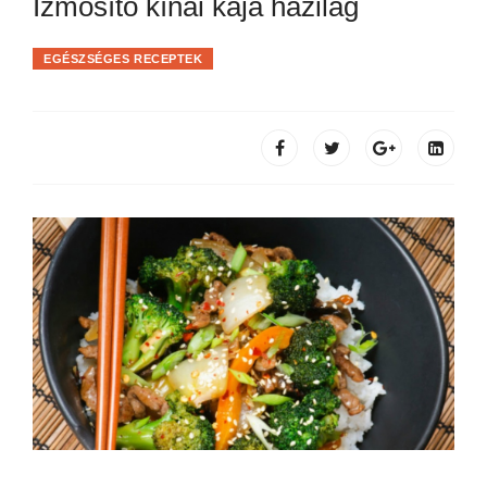
Izmosító kínai kaja házilag
EGÉSZSÉGES RECEPTEK