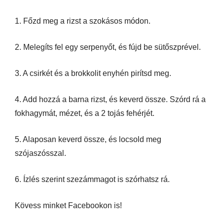
1. Főzd meg a rizst a szokásos módon.
2. Melegíts fel egy serpenyőt, és fújd be sütőszprével.
3. A csirkét és a brokkolit enyhén pirítsd meg.
4. Add hozzá a barna rizst, és keverd össze. Szórd rá a
fokhagymát, mézet, és a 2 tojás fehérjét.
5. Alaposan keverd össze, és locsold meg
szójaszósszal.
6. Ízlés szerint szezámmagot is szórhatsz rá.
Kövess minket Facebookon is!