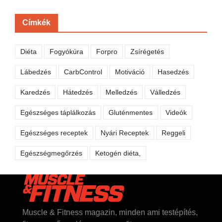
Címkék
Diéta
Fogyókúra
Forpro
Zsírégetés
Lábedzés
CarbControl
Motiváció
Hasedzés
Karedzés
Hátedzés
Melledzés
Válledzés
Egészséges táplálkozás
Gluténmentes
Videók
Egészséges receptek
Nyári Receptek
Reggeli
Egészségmegőrzés
Ketogén diéta,
Muscle & Fitness magazin, minden ami testépítés,