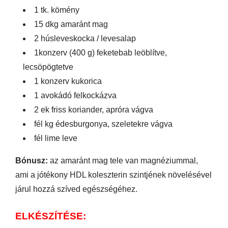
1 tk. kömény
15 dkg amaránt mag
2 húsleveskocka / levesalap
1konzerv (400 g) feketebab leöblítve,
lecsöpögtetve
1 konzerv kukorica
1 avokádó felkockázva
2 ek friss koriander, apróra vágva
fél kg édesburgonya, szeletekre vágva
fél lime leve
Bónusz:
az amaránt mag tele van magnéziummal,
ami a jótékony HDL koleszterin szintjének növelésével
járul hozzá szíved egészségéhez.
ELKÉSZÍTÉSE: