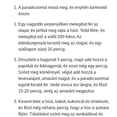
A paradicsomot mosd meg, és enyhén turmixold
össze.
Egy nagyobb serpenyőben melegítsd fel az
olajat, és pirítsd meg rajta a húst. Tedd félre, és
melegítsd elő a sütőt 200 fokra. Az
édesburgonyát locsold meg az olajjal, és egy
sütőlapon süsd 20 percig
Dinszteld a hagymát 5 percig, majd add hozzá a
paprikát és fokhagymát, és süsd még egy percig.
Szórd meg köménnyel, végül add hozzá a
levesalapot, amaránt magot, és a paradicsommal
együtt forrald fel. Vedd vissza kis lángra, és főzd
15-20 percig, amíg az amaránt megpuhul.
Keverd bele a húst, babot, kukoricát és limelevet,
és főzd még néhány percig, hogy a hús is puhára
főjön. Tálaláskor szórd meg az avokádóval és