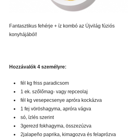
Fantasztikus fehérje + íz kombó az Újvilág fúziós
konyhájából!
Hozzávalók 4 személyre:
fél kg friss paradicsom
1 ek. szőlőmag- vagy repceolaj
fél kg vesepecsenye apróra kockázva
1 fej vöröshagyma, apróra vágva
só, ízlés szerint
3gerezd fokhagyma, összezúzva
2jalapeño paprika, kimagozva és felaprózva