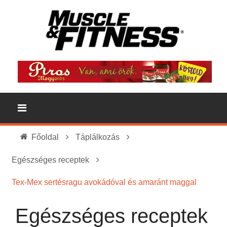
Főoldal
Táplálkozás
Egészséges receptek
Tex-Mex sertésragu avokádóval és amaránt maggal
Egészséges receptek