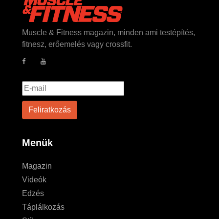
Muscle & Fitness magazin, minden ami testépítés,
fitnesz, erőemelés vagy crossfit.
Menük
Magazin
Videók
Edzés
Táplálkozás