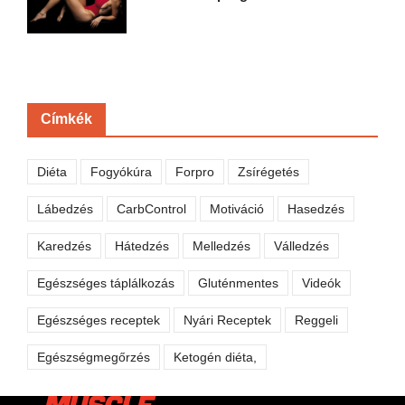
Címkék
Diéta
Fogyókúra
Forpro
Zsírégetés
Lábedzés
CarbControl
Motiváció
Hasedzés
Karedzés
Hátedzés
Melledzés
Válledzés
Egészséges táplálkozás
Gluténmentes
Videók
Egészséges receptek
Nyári Receptek
Reggeli
Egészségmegőrzés
Ketogén diéta,