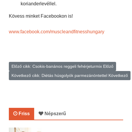
korianderlevéllel.
Kövess minket Facebookon is!
www.facebook.com/muscleandfitnesshungary
Előző cikk: Csokis-banános reggeli fehérjeturmix
Előző
Következő cikk: Diétás húsgolyók parmezánöntettel
Következő
Friss
Népszerű