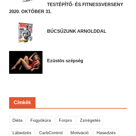
TESTÉPÍTŐ- ÉS FITNESSVERSENY
2020. OKTÓBER 31.
BÚCSÚZUNK ARNOLDDAL
Ezüstös szépség
Címkék
Diéta
Fogyókúra
Forpro
Zsírégetés
Lábedzés
CarbControl
Motiváció
Hasedzés