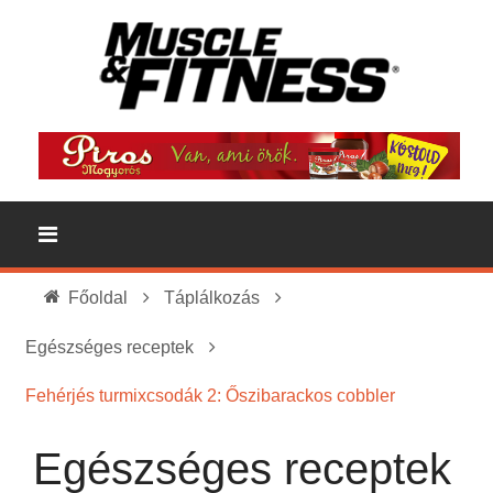
Főoldal
Táplálkozás
Egészséges receptek
Fehérjés turmixcsodák 2: Őszibarackos cobbler
Egészséges receptek