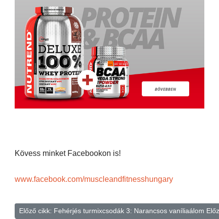
Kövess minket Facebookon is!
www.facebook.com/muscleandfitnesshungary
Előző cikk: Fehérjés turmixcsodák 3: Narancsos vaníliaálom
Elő