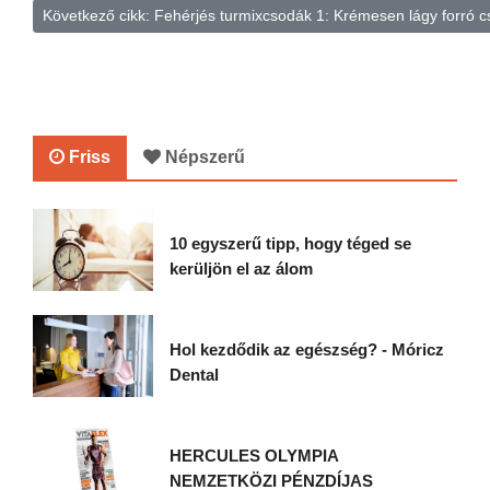
Következő cikk: Fehérjés turmixcsodák 1: Krémesen lágy forró c
Friss
Népszerű
10 egyszerű tipp, hogy téged se
kerüljön el az álom
Hol kezdődik az egészség? - Móricz
Dental
HERCULES OLYMPIA
NEMZETKÖZI PÉNZDÍJAS