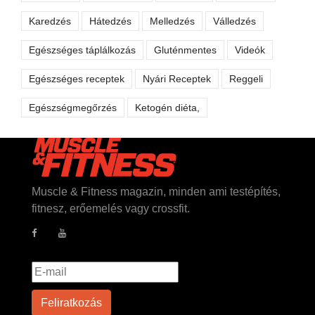
Karedzés
Hátedzés
Melledzés
Válledzés
Egészséges táplálkozás
Gluténmentes
Videók
Egészséges receptek
Nyári Receptek
Reggeli
Egészségmegőrzés
Ketogén diéta,
Muscle & Fitness magazin, minden ami testépítés,
fitnesz, erőemelés vagy crossfit.