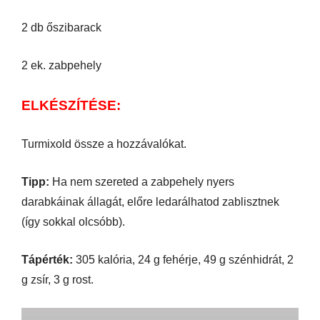
2 db őszibarack
2 ek. zabpehely
ELKÉSZÍTÉSE:
Turmixold össze a hozzávalókat.
Tipp:
Ha nem szereted a zabpehely nyers
darabkáinak állagát, előre ledarálhatod zablisztnek
(így sokkal olcsóbb).
Tápérték:
305 kalória, 24 g fehérje, 49 g szénhidrát, 2
g zsír, 3 g rost.