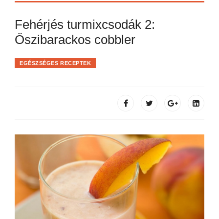
Fehérjés turmixcsodák 2:
Őszibarackos cobbler
EGÉSZSÉGES RECEPTEK