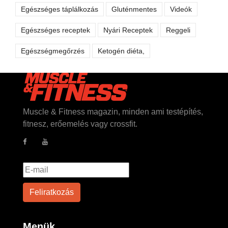
Egészséges táplálkozás
Gluténmentes
Videók
Egészséges receptek
Nyári Receptek
Reggeli
Egészségmegőrzés
Ketogén diéta,
Muscle & Fitness magazin, minden ami testépítés,
fitnesz, erőemelés vagy crossfit.
Menük