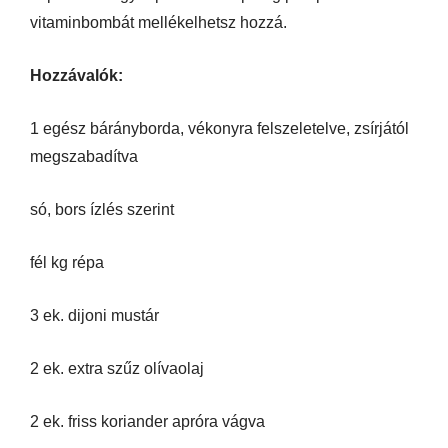
vitaminbombát mellékelhetsz hozzá.
Hozzávalók:
1 egész bárányborda, vékonyra felszeletelve, zsírjától
megszabadítva
só, bors ízlés szerint
fél kg répa
3 ek. dijoni mustár
2 ek. extra szűz olívaolaj
2 ek. friss koriander apróra vágva