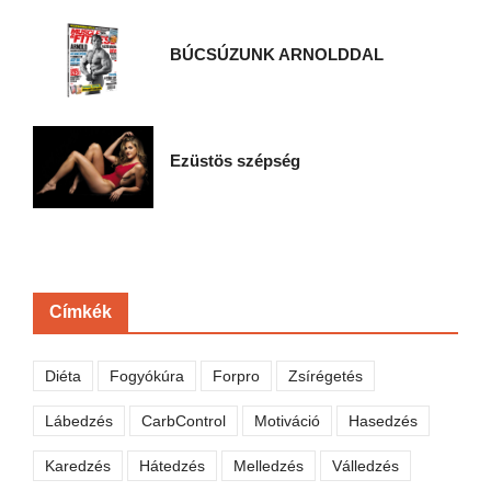
BÚCSÚZUNK ARNOLDDAL
Ezüstös szépség
Címkék
Diéta
Fogyókúra
Forpro
Zsírégetés
Lábedzés
CarbControl
Motiváció
Hasedzés
Karedzés
Hátedzés
Melledzés
Válledzés