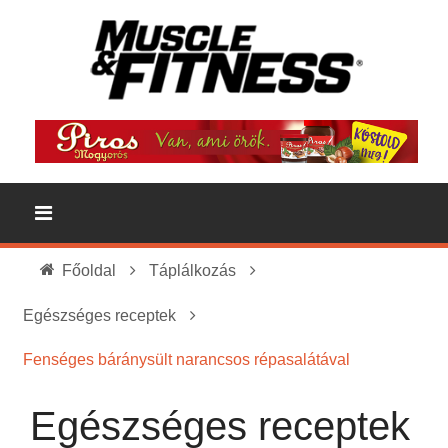
Főoldal
Táplálkozás
Egészséges receptek
Fenséges báránysült narancsos répasalátával
Egészséges receptek