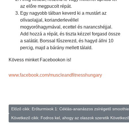
az előre megpucolt répát.
Egy nagyobb tálban keverd ki a mustárt az
olívaolajjal, korianderlevéllel
mogyoróhagymával, ecettel és narancshéjjal.
Add hozzá a répát, és tiszta kézzel forgasd össze
a salátát. Borssal fűszerezd, és hagyd állni 10
percig, majd a bárány mellett tálald.
Kövess minket Facebookon is!
www.facebook.com/muscleandfitnesshungary
Előző cikk: Erőturmixok 1: Céklás-ananászos zsírégető smoothi
Következő cikk: Fodros kel, ahogy az olaszok szeretik
Következ