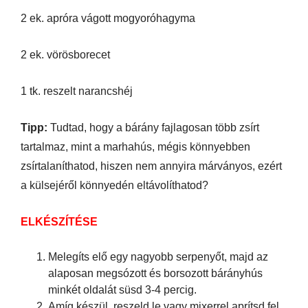
2 ek. apróra vágott mogyoróhagyma
2 ek. vörösborecet
1 tk. reszelt narancshéj
Tipp:
Tudtad, hogy a bárány fajlagosan több zsírt
tartalmaz, mint a marhahús, mégis könnyebben
zsírtalaníthatod, hiszen nem annyira márványos, ezért
a külsejéről könnyedén eltávolíthatod?
ELKÉSZÍTÉSE
Melegíts elő egy nagyobb serpenyőt, majd az
alaposan megsózott és borsozott bárányhús
minkét oldalát süsd 3-4 percig.
Amíg készül, reszeld le vagy mixerrel aprítsd fel