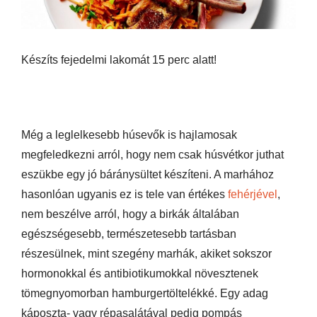
Készíts fejedelmi lakomát 15 perc alatt!
Még a leglelkesebb húsevők is hajlamosak
megfeledkezni arról, hogy nem csak húsvétkor juthat
eszükbe egy jó báránysültet készíteni. A marhához
hasonlóan ugyanis ez is tele van értékes
fehérjével
,
nem beszélve arról, hogy a birkák általában
egészségesebb, természetesebb tartásban
részesülnek, mint szegény marhák, akiket sokszor
hormonokkal és antibiotikumokkal növesztenek
tömegnyomorban hamburgertöltelékké. Egy adag
káposzta- vagy répasalátával pedig pompás