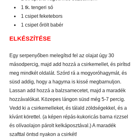
1 tk. tengeri só
1 csipet feketebors
1 csipet őrölt babér
ELKÉSZÍTÉSE
Egy serpenyőben melegítsd fel az olajat úgy 30
másodpercig, majd add hozzá a csirkemellet, és pirítsd
meg mindkét oldalát. Szórd rá a mogyoróhagymát, és
süsd addig, hogy a hagyma is kissé megbarnuljon.
Lassan add hozzá a balzsamecetet, majd a maradék
hozzávalókat. Közepes lángon süsd még 5-7 percig.
Vedd ki a csirkemelleket, és tálald zöldségekkel, és a
kívánt körettel. (a képen répás-kukoricás barna rizzsel
és olívaolajon párolt kelkáposztával.) A maradék
szafttal öntsd nyakon a csirkét!