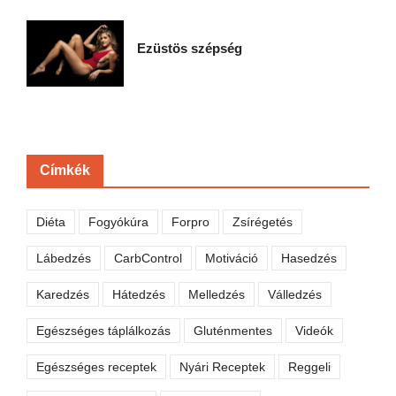
Ezüstös szépség
Címkék
Diéta
Fogyókúra
Forpro
Zsírégetés
Lábedzés
CarbControl
Motiváció
Hasedzés
Karedzés
Hátedzés
Melledzés
Válledzés
Egészséges táplálkozás
Gluténmentes
Videók
Egészséges receptek
Nyári Receptek
Reggeli