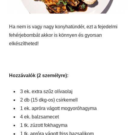
Ha nem is vagy nagy konyhatündér, ezt a fejedelmi
fehérjebombát akkor is könnyen és gyorsan
elkészítheted!
Hozzávalók (2 személyre):
3 ek. extra szűz olívaolaj
2 db (15 dkg-os) csirkemell
1 ek. apróra vágott mogyoróhagyma
4 ek. balzsamecet
1 tk. zúzott fokhagyma
1 tk. apróra vágott friss bazsalikom