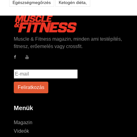
Egészségmegőrzés
Ketogén diéta,
Muscle & Fitness magazin, minden ami testépítés,
fitnesz, erőemelés vagy crossfit.
Menük
Magazin
Videók