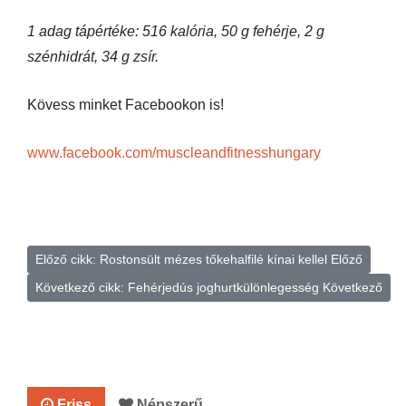
1 adag tápértéke: 516 kalória, 50 g fehérje, 2 g
szénhidrát, 34 g zsír.
Kövess minket Facebookon is!
www.facebook.com/muscleandfitnesshungary
Előző cikk: Rostonsült mézes tőkehalfilé kínai kellel
Előző
Következő cikk: Fehérjedús joghurtkülönlegesség
Következő
Friss
Népszerű