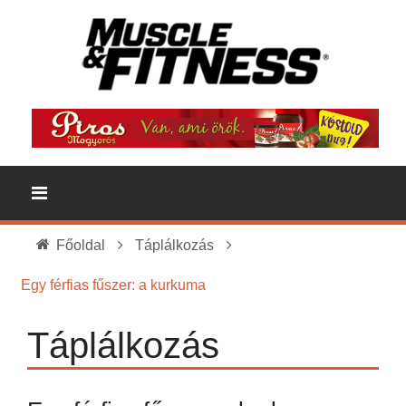
Főoldal
Táplálkozás
Egy férfias fűszer: a kurkuma
Táplálkozás