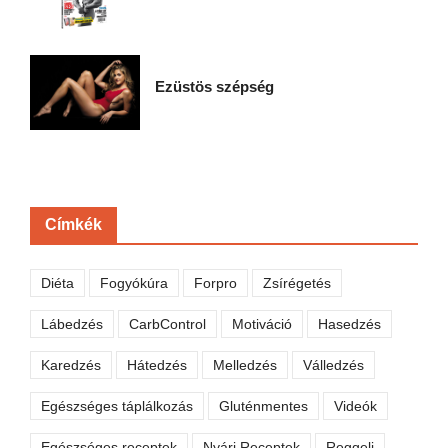
Ezüstös szépség
Címkék
Diéta
Fogyókúra
Forpro
Zsírégetés
Lábedzés
CarbControl
Motiváció
Hasedzés
Karedzés
Hátedzés
Melledzés
Válledzés
Egészséges táplálkozás
Gluténmentes
Videók
Egészséges receptek
Nyári Receptek
Reggeli