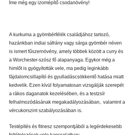
Íme még egy izomépítő csodanövény!
A kurkuma a gyömbérfélék családjához tartozó,
hazánkban indiai sáfrány vagy sárga gyömbér néven
is ismert fűszernövény, amely többek között a curry és
a Worchester-szósz fő alapanyaga. Egykor még a
himlőt is gyógyították vele, ma pedig leginkább
fájdalomcsillapító és gyulladáscsökkentő hatása miatt
kedvelik. Ezen kívül folyamatosan vizsgálják szerepét
a rákos daganatok kezelésében, és a testzsír
felhalmozódásának megakadályozásában, valamint a
vércukorszint szabályozásában is.
Testépítés és fitnesz szempontjából a legérdekesebb
feltételezések vele kapcsolatban: