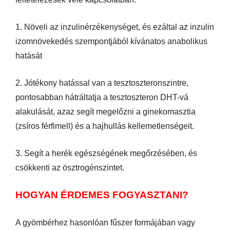
1. Növeli az inzulinérzékenységet, és ezáltal az inzulin
izomnövekedés szempontjából kívánatos anabolikus
hatását
2. Jótékony hatással van a tesztoszteronszintre,
pontosabban hátráltatja a tesztoszteron DHT-vá
alakulását, azaz segít megelőzni a ginekomasztia
(zsíros férfimell) és a hajhullás kellemetlenségeit.
3. Segít a herék egészségének megőrzésében, és
csökkenti az ösztrogénszintet.
HOGYAN ÉRDEMES FOGYASZTANI?
A gyömbérhez hasonlóan fűszer formájában vagy