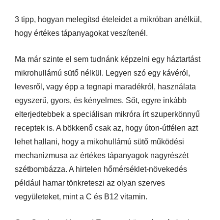
3 tipp, hogyan melegítsd ételeidet a mikróban anélkül,
hogy értékes tápanyagokat veszítenél.
Ma már szinte el sem tudnánk képzelni egy háztartást
mikrohullámú sütő nélkül. Legyen szó egy kávéról,
levesről, vagy épp a tegnapi maradékról, használata
egyszerű, gyors, és kényelmes. Sőt, egyre inkább
elterjedtebbek a speciálisan mikróra írt szuperkönnyű
receptek is. A bökkenő csak az, hogy úton-útfélen azt
lehet hallani, hogy a mikohullámú sütő működési
mechanizmusa az értékes tápanyagok nagyrészét
szétbombázza. A hirtelen hőmérséklet-növekedés
például hamar tönkreteszi az olyan szerves
vegyületeket, mint a C és B12 vitamin.