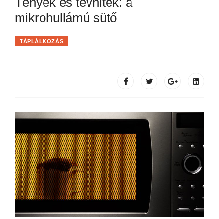
Tények és tévhitek: a
mikrohullámú sütő
TÁPLÁLKOZÁS