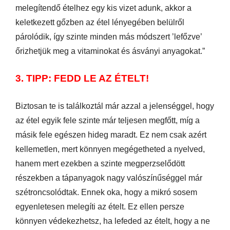
melegítendő ételhez egy kis vizet adunk, akkor a
keletkezett gőzben az étel lényegében belülről
párolódik, így szinte minden más módszert ’lefőzve’
őrizhetjük meg a vitaminokat és ásványi anyagokat.”
3. TIPP: FEDD LE AZ ÉTELT!
Biztosan te is találkoztál már azzal a jelenséggel, hogy
az étel egyik fele szinte már teljesen megfőtt, míg a
másik fele egészen hideg maradt. Ez nem csak azért
kellemetlen, mert könnyen megégetheted a nyelved,
hanem mert ezekben a szinte megperzselődött
részekben a tápanyagok nagy valószínűséggel már
szétroncsolódtak. Ennek oka, hogy a mikró sosem
egyenletesen melegíti az ételt. Ez ellen persze
könnyen védekezhetsz, ha lefeded az ételt, hogy a ne