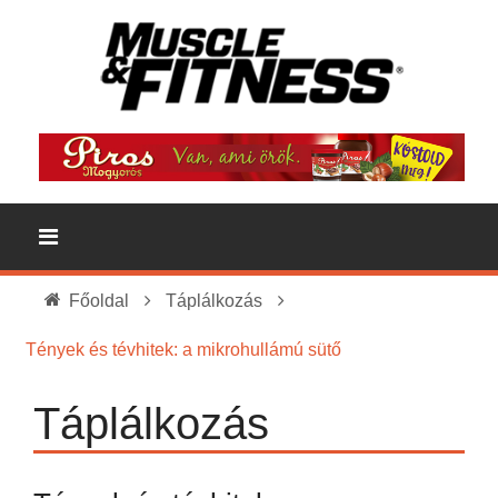
Főoldal
Táplálkozás
Tények és tévhitek: a mikrohullámú sütő
Táplálkozás