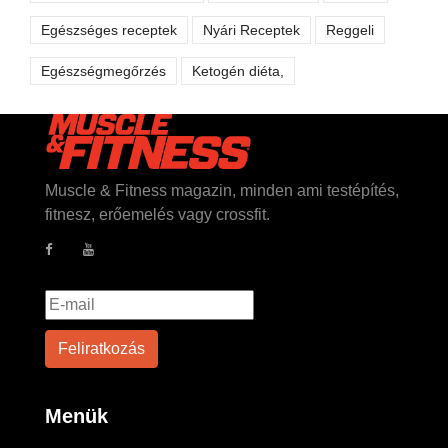
Egészséges receptek
Nyári Receptek
Reggeli
Egészségmegőrzés
Ketogén diéta,
Muscle & Fitness magazin, minden ami testépítés,
fitnesz, erőemelés vagy crossfit.
Menük