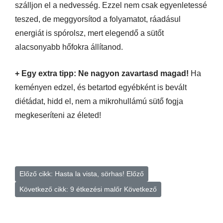
szálljon el a nedvesség. Ezzel nem csak egyenletessé
teszed, de meggyorsítod a folyamatot, ráadásul
energiát is spórolsz, mert elegendő a sütőt
alacsonyabb hőfokra állítanod.
+ Egy extra tipp: Ne nagyon zavartasd magad!
Ha
keményen edzel, és betartod egyébként is bevált
diétádat, hidd el, nem a mikrohullámú sütő fogja
megkeseríteni az életed!
Előző cikk: Hasta la vista, sörhas!
Előző
Következő cikk: 9 étkezési malőr
Következő