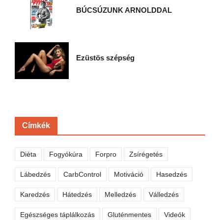
BÚCSÚZUNK ARNOLDDAL
Ezüstös szépség
Címkék
Diéta
Fogyókúra
Forpro
Zsírégetés
Lábedzés
CarbControl
Motiváció
Hasedzés
Karedzés
Hátedzés
Melledzés
Válledzés
Egészséges táplálkozás
Gluténmentes
Videók