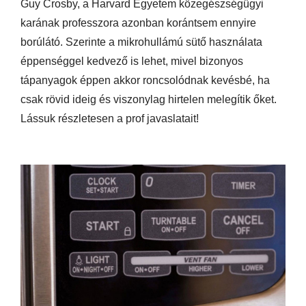
Guy Crosby, a Harvard Egyetem közegészségügyi
karának professzora azonban korántsem ennyire
borúlátó. Szerinte a mikrohullámú sütő használata
éppenséggel kedvező is lehet, mivel bizonyos
tápanyagok éppen akkor roncsolódnak kevésbé, ha
csak rövid ideig és viszonylag hirtelen melegítik őket.
Lássuk részletesen a prof javaslatait!