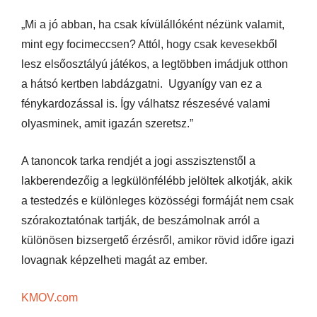
„Mi a jó abban, ha csak kívülállóként nézünk valamit,
mint egy focimeccsen? Attól, hogy csak kevesekből
lesz elsőosztályú játékos, a legtöbben imádjuk otthon
a hátsó kertben labdázgatni. Ugyanígy van ez a
fénykardozással is. Így válhatsz részesévé valami
olyasminek, amit igazán szeretsz.”
A tanoncok tarka rendjét a jogi asszisztenstől a
lakberendezőig a legkülönfélébb jelöltek alkotják, akik
a testedzés e különleges közösségi formáját nem csak
szórakoztatónak tartják, de beszámolnak arról a
különösen bizsergető érzésről, amikor rövid időre igazi
lovagnak képzelheti magát az ember.
KMOV.com