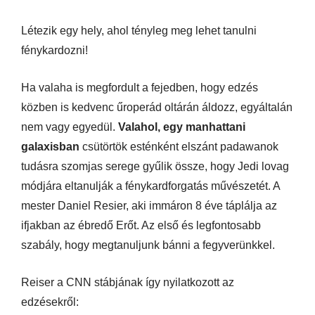
Létezik egy hely, ahol tényleg meg lehet tanulni
fénykardozni!
Ha valaha is megfordult a fejedben, hogy edzés
közben is kedvenc űroperád oltárán áldozz, egyáltalán
nem vagy egyedül.
Valahol, egy manhattani
galaxisban
csütörtök esténként elszánt padawanok
tudásra szomjas serege gyűlik össze, hogy Jedi lovag
módjára eltanulják a fénykardforgatás művészetét. A
mester Daniel Resier, aki immáron 8 éve táplálja az
ifjakban az ébredő Erőt. Az első és legfontosabb
szabály, hogy megtanuljunk bánni a fegyverünkkel.
Reiser a CNN stábjának így nyilatkozott az
edzésekről: