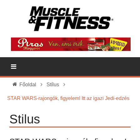
Főoldal
Stílus
STAR WARS-rajongók, figyelem! Itt az igazi Jedi-edzés
Stilus