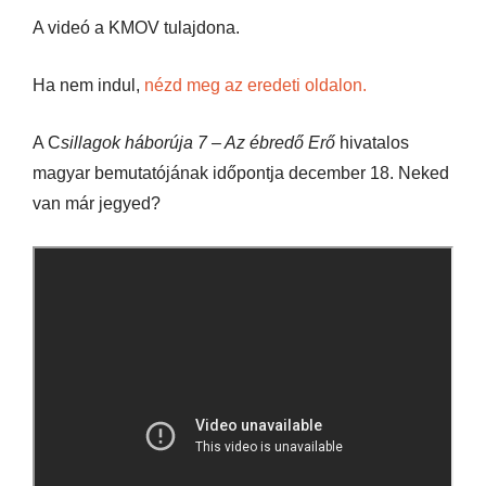
A videó a KMOV tulajdona.
Ha nem indul,
nézd meg az eredeti oldalon.
A C
sillagok háborúja 7 – Az ébredő Erő
hivatalos
magyar bemutatójának időpontja december 18. Neked
van már jegyed?