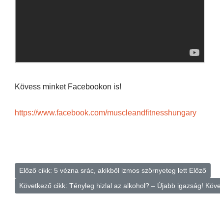
Kövess minket Facebookon is!
https://www.facebook.com/muscleandfitnesshungary
Előző cikk: 5 vézna srác, akikből izmos szörnyeteg lett
Előző
Következő cikk: Tényleg hizlal az alkohol? – Újabb igazság!
Köve