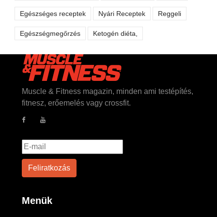
Egészséges receptek
Nyári Receptek
Reggeli
Egészségmegőrzés
Ketogén diéta,
Muscle & Fitness magazin, minden ami testépítés,
fitnesz, erőemelés vagy crossfit.
Menük