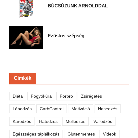
BÚCSÚZUNK ARNOLDDAL
Ezüstös szépség
Címkék
Diéta
Fogyókúra
Forpro
Zsírégetés
Lábedzés
CarbControl
Motiváció
Hasedzés
Karedzés
Hátedzés
Melledzés
Válledzés
Egészséges táplálkozás
Gluténmentes
Videók