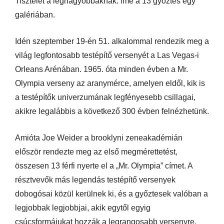
Tisztelet a legnagyobbaknak: íme a 13 győztes egy
galériában.
Idén szeptember 19-én 51. alkalommal rendezik meg a
világ legfontosabb testépítő versenyét a Las Vegas-i
Orleans Arénában. 1965. óta minden évben a Mr.
Olympia verseny az aranymérce, amelyen eldől, kik is
a testépítők univerzumának legfényesebb csillagai,
akikre legalábbis a következő 300 évben felnézhetünk.
Amióta Joe Weider a brooklyni zeneakadémián
először rendezte meg az első megmérettetést,
összesen 13 férfi nyerte el a „Mr. Olympia” címet. A
résztvevők más legendás testépítő versenyek
dobogósai közül kerülnek ki, és a győztesek valóban a
legjobbak legjobbjai, akik egytől egyig
csúcsformájukat hozzák a legrangosabb versenyre.