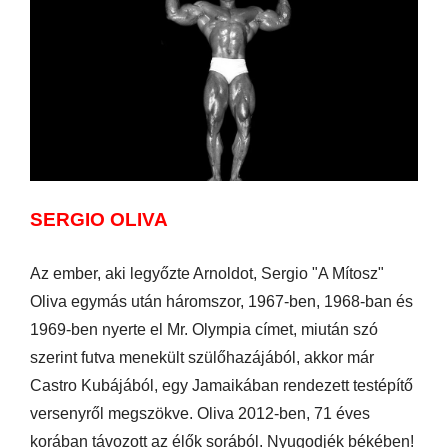
SERGIO OLIVA
Az ember, aki legyőzte Arnoldot, Sergio "A Mítosz"
Oliva egymás után háromszor, 1967-ben, 1968-ban és
1969-ben nyerte el Mr. Olympia címet, miután szó
szerint futva menekült szülőhazájából, akkor már
Castro Kubájából, egy Jamaikában rendezett testépítő
versenyről megszökve. Oliva 2012-ben, 71 éves
korában távozott az élők sorából. Nyugodjék békében!