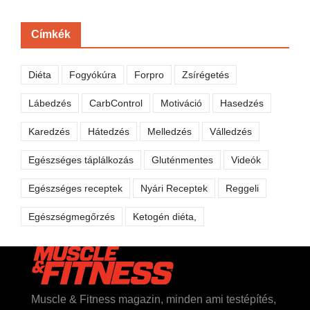
Címkék
Diéta
Fogyókúra
Forpro
Zsírégetés
Lábedzés
CarbControl
Motiváció
Hasedzés
Karedzés
Hátedzés
Melledzés
Válledzés
Egészséges táplálkozás
Gluténmentes
Videók
Egészséges receptek
Nyári Receptek
Reggeli
Egészségmegőrzés
Ketogén diéta,
Muscle & Fitness magazin, minden ami testépítés,