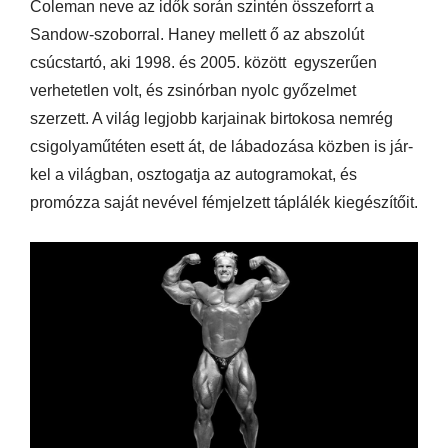
Coleman neve az idők során szintén összeforrt a
Sandow-szoborral. Haney mellett ő az abszolút
csúcstartó, aki 1998. és 2005. között egyszerűen
verhetetlen volt, és zsinórban nyolc győzelmet
szerzett. A világ legjobb karjainak birtokosa nemrég
csigolyaműtéten esett át, de lábadozása közben is jár-
kel a világban, osztogatja az autogramokat, és
promózza saját nevével fémjelzett táplálék kiegészítőit.