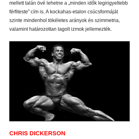
mellett talán övé lehetne a „minden idők legirigyeltebb
férfiteste” cím is. A kockahas-etalon csúcsformáját
szinte mindenhol tökéletes arányok és szimmetria,
valamint határozottan tagolt izmok jellemezték.
CHRIS DICKERSON