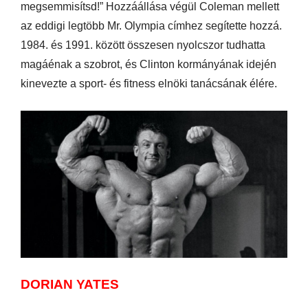
megsemmisítsd!” Hozzáállása végül Coleman mellett
az eddigi legtöbb Mr. Olympia címhez segítette hozzá.
1984. és 1991. között összesen nyolcszor tudhatta
magáénak a szobrot, és Clinton kormányának idején
kinevezte a sport- és fitness elnöki tanácsának élére.
DORIAN YATES