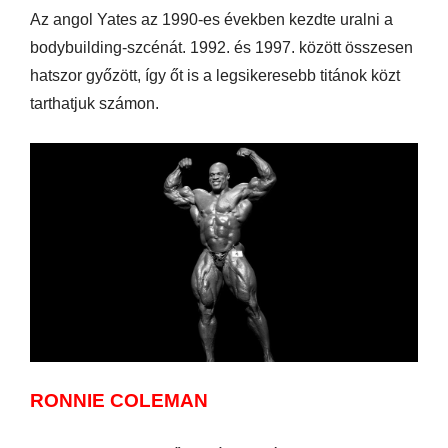
Az angol Yates az 1990-es években kezdte uralni a
bodybuilding-szcénát. 1992. és 1997. között összesen
hatszor győzött, így őt is a legsikeresebb titánok közt
tarthatjuk számon.
RONNIE COLEMAN