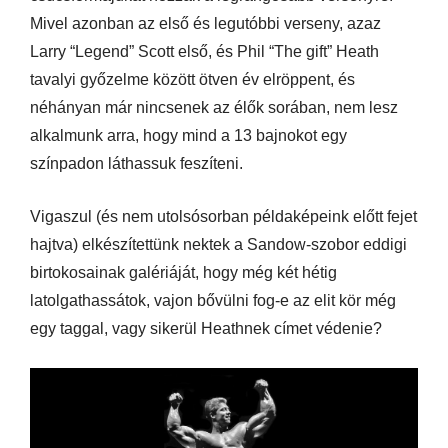
Mivel azonban az első és legutóbbi verseny, azaz
Larry “Legend” Scott első, és Phil “The gift” Heath
tavalyi győzelme között ötven év elröppent, és
néhányan már nincsenek az élők sorában, nem lesz
alkalmunk arra, hogy mind a 13 bajnokot egy
színpadon láthassuk feszíteni.
Vigaszul (és nem utolsósorban példaképeink előtt fejet
hajtva) elkészítettünk nektek a Sandow-szobor eddigi
birtokosainak galériáját, hogy még két hétig
latolgathassátok, vajon bővülni fog-e az elit kör még
egy taggal, vagy sikerül Heathnek címet védenie?