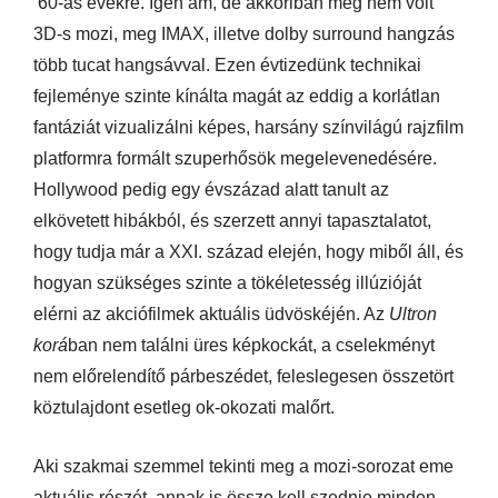
’60-as évekre. Igen ám, de akkoriban még nem volt
3D-s mozi, meg IMAX, illetve dolby surround hangzás
több tucat hangsávval. Ezen évtizedünk technikai
fejleménye szinte kínálta magát az eddig a korlátlan
fantáziát vizualizálni képes, harsány színvilágú rajzfilm
platformra formált szuperhősök megelevenedésére.
Hollywood pedig egy évszázad alatt tanult az
elkövetett hibákból, és szerzett annyi tapasztalatot,
hogy tudja már a XXI. század elején, hogy miből áll, és
hogyan szükséges szinte a tökéletesség illúzióját
elérni az akciófilmek aktuális üdvöskéjén. Az
Ultron
korá
ban nem találni üres képkockát, a cselekményt
nem előrelendítő párbeszédet, feleslegesen összetört
köztulajdont esetleg ok-okozati malőrt.
Aki szakmai szemmel tekinti meg a mozi-sorozat eme
aktuális részét, annak is össze kell szednie minden