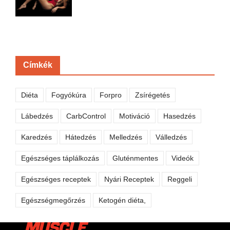
Címkék
Diéta
Fogyókúra
Forpro
Zsírégetés
Lábedzés
CarbControl
Motiváció
Hasedzés
Karedzés
Hátedzés
Melledzés
Válledzés
Egészséges táplálkozás
Gluténmentes
Videók
Egészséges receptek
Nyári Receptek
Reggeli
Egészségmegőrzés
Ketogén diéta,