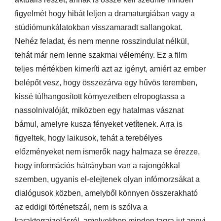
figyelmét hogy hibát leljen a dramaturgiában vagy a
stúdiómunkálatokban visszamaradt sallangokat.
Nehéz feladat, és nem menne rosszindulat nélkül,
tehát már nem lenne szakmai vélemény. Ez a film
teljes mértékben kimeríti azt az igényt, amiért az ember
belépőt vesz, hogy összezárva egy hűvös teremben,
kissé túlhangosított környezetben elropogtassa a
nassolnivalóját, miközben egy hatalmas vásznat
bámul, amelyre kusza fényeket vetítenek. Arra is
figyeltek, hogy laikusok, tehát a terebélyes
előzményeket nem ismerők nagy halmaza se érezze,
hogy információs hátrányban van a rajongókkal
szemben, ugyanis el-elejtenek olyan infómorzsákat a
dialógusok közben, amelyből könnyen összerakható
az eddigi történetszál, nem is szólva a
karakterrajzolásról, amelyekben minden tagra jut annyi