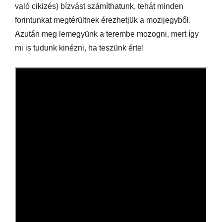
való cikizés) bízvást számíthatunk, tehát minden
forintunkat megtérültnek érezhetjük a mozijegyből.
Azután meg lemegyünk a terembe mozogni, mert így
mi is tudunk kinézni, ha teszünk érte!