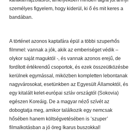
személyes figyelem, hogy kiderül, ki ő és mit keres a
bandában.
A történet azonos kaptafára épül a többi szuperhős
filmmel: vannak a jók, akik az emberiséget védik –
olykor saját maguktól -, és vannak azonos erejű, de
fordított értékrendű csoportok, és ezek összeütközésbe
kerülnek egymással, miközben kompletten lebontanak
nagyvárosokat, esetünkben az Egyesült Államoktól, és
egy kitalált kelet-európai szláv országtól (Sokovia)
egészen Koreáig. De a magyar néző szívét az
dobogtatja meg, amikor találkozik egy nemcsak
hősében hanem költségvetésében is ’szuper’
filmalkotásban a jó öreg Ikarus buszokkal!