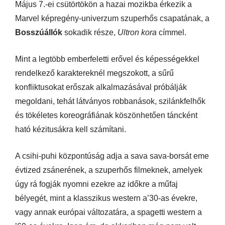
Május 7.-ei csütörtökön a hazai mozikba érkezik a
Marvel képregény-univerzum szuperhős csapatának, a
Bosszúállók
sokadik része,
Ultron kora
címmel.
Mint a legtöbb emberfeletti erővel és képességekkel
rendelkező karaktereknél megszokott, a sűrű
konfliktusokat erőszak alkalmazásával próbálják
megoldani, tehát látványos robbanások, szilánkfelhők
és tökéletes koreográfiának köszönhetően táncként
ható kézitusákra kell számítani.
A csihi-puhi központúság adja a sava sava-borsát eme
évtized zsánerének, a szuperhős filmeknek, amelyek
úgy rá fogják nyomni ezekre az időkre a műfaj
bélyegét, mint a klasszikus western a’30-as évekre,
vagy annak európai változatára, a spagetti western a