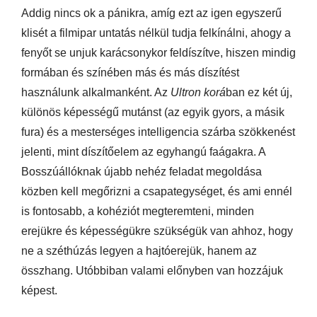
Addig nincs ok a pánikra, amíg ezt az igen egyszerű
klisét a filmipar untatás nélkül tudja felkínálni, ahogy a
fenyőt se unjuk karácsonykor feldíszítve, hiszen mindig
formában és színében más és más díszítést
használunk alkalmanként. Az
Ultron korá
ban ez két új,
különös képességű mutánst (az egyik gyors, a másik
fura) és a mesterséges intelligencia szárba szökkenést
jelenti, mint díszítőelem az egyhangú faágakra. A
Bosszúállóknak újabb nehéz feladat megoldása
közben kell megőrizni a csapategységet, és ami ennél
is fontosabb, a kohéziót megteremteni, minden
erejükre és képességükre szükségük van ahhoz, hogy
ne a széthúzás legyen a hajtóerejük, hanem az
összhang. Utóbbiban valami előnyben van hozzájuk
képest.