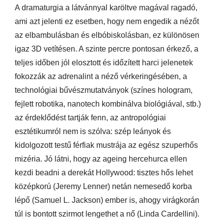
A dramaturgia a látvánnyal karöltve magával ragadó,
ami azt jelenti ez esetben, hogy nem engedik a nézőt
az elbambulásban és elbóbiskolásban, ez különösen
igaz 3D vetítésen. A szinte percre pontosan érkező, a
teljes időben jól elosztott és időzített harci jelenetek
fokozzák az adrenalint a néző vérkeringésében, a
technológiai bűvészmutatványok (színes hologram,
fejlett robotika, nanotech kombinálva biológiával, stb.)
az érdeklődést tartják fenn, az antropológiai
esztétikumról nem is szólva: szép leányok és
kidolgozott testű férfiak mustrája az egész szuperhős
mizéria. Jó látni, hogy az ageing hercehurca ellen
kezdi beadni a derekát Hollywood: tisztes hős lehet
középkorú (Jeremy Lenner) netán nemesedő korba
lépő (Samuel L. Jackson) ember is, ahogy virágkorán
túl is bontott szirmot lengethet a nő (Linda Cardellini).