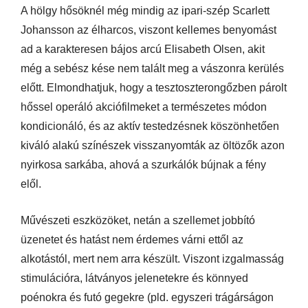
A hölgy hősöknél még mindig az ipari-szép Scarlett
Johansson az élharcos, viszont kellemes benyomást
ad a karakteresen bájos arcú Elisabeth Olsen, akit
még a sebész kése nem talált meg a vászonra kerülés
előtt. Elmondhatjuk, hogy a tesztoszterongőzben párolt
hőssel operáló akciófilmeket a természetes módon
kondicionáló, és az aktív testedzésnek köszönhetően
kiváló alakú színészek visszanyomták az öltözők azon
nyirkosa sarkába, ahová a szurkálók bújnak a fény
elől.
Művészeti eszközöket, netán a szellemet jobbító
üzenetet és hatást nem érdemes várni ettől az
alkotástól, mert nem arra készült. Viszont izgalmasság
stimulációra, látványos jelenetekre és könnyed
poénokra és futó gegekre (pld. egyszeri trágárságon