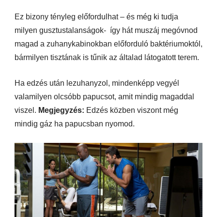
Ez bizony tényleg előfordulhat – és még ki tudja
milyen gusztustalanságok- így hát muszáj megóvnod
magad a zuhanykabinokban előforduló baktériumoktól,
bármilyen tisztának is tűnik az általad látogatott terem.
Ha edzés után lezuhanyzol, mindenképp vegyél
valamilyen olcsóbb papucsot, amit mindig magaddal
viszel.
Megjegyzés:
Edzés közben viszont még
mindig gáz ha papucsban nyomod.