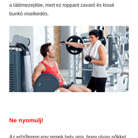
a látómezejébe, mert ez roppant zavaró és kissé
bunkó viselkedés.
Ne nyomulj!
Az edzőterem egy remek hely arra, hogy olyan nőkkel