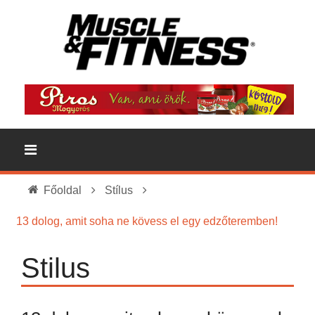
Főoldal
Stílus
13 dolog, amit soha ne kövess el egy edzőteremben!
Stilus