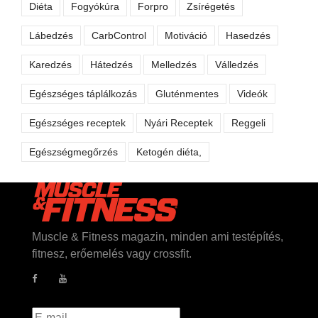
Diéta
Fogyókúra
Forpro
Zsírégetés
Lábedzés
CarbControl
Motiváció
Hasedzés
Karedzés
Hátedzés
Melledzés
Válledzés
Egészséges táplálkozás
Gluténmentes
Videók
Egészséges receptek
Nyári Receptek
Reggeli
Egészségmegőrzés
Ketogén diéta,
Muscle & Fitness magazin, minden ami testépítés,
fitnesz, erőemelés vagy crossfit.