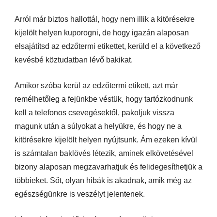
Arról már biztos hallottál, hogy nem illik a kitörésekre
kijelölt helyen kuporogni, de hogy igazán alaposan
elsajátítsd az edzőtermi etikettet, kerüld el a következő
kevésbé köztudatban lévő bakikat.
Amikor szóba kerül az edzőtermi etikett, azt már
remélhetőleg a fejünkbe véstük, hogy tartózkodnunk
kell a telefonos csevegésektől, pakoljuk vissza
magunk után a súlyokat a helyükre, és hogy ne a
kitörésekre kijelölt helyen nyújtsunk. Ám ezeken kívül
is számtalan baklövés létezik, aminek elkövetésével
bizony alaposan megzavarhatjuk és felidegesíthetjük a
többieket. Sőt, olyan hibák is akadnak, amik még az
egészségünkre is veszélyt jelentenek.