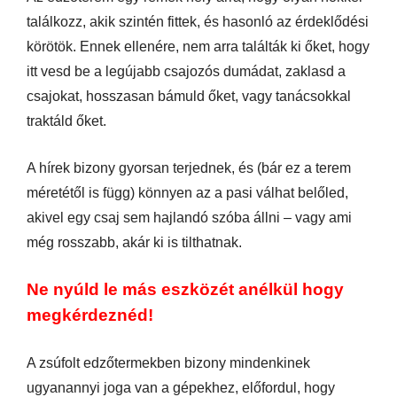
találkozz, akik szintén fittek, és hasonló az érdeklődési
körötök. Ennek ellenére, nem arra találták ki őket, hogy
itt vesd be a legújabb csajozós dumádat, zaklasd a
csajokat, hosszasan bámuld őket, vagy tanácsokkal
traktáld őket.
A hírek bizony gyorsan terjednek, és (bár ez a terem
méretétől is függ) könnyen az a pasi válhat belőled,
akivel egy csaj sem hajlandó szóba állni – vagy ami
még rosszabb, akár ki is tilthatnak.
Ne nyúld le más eszközét anélkül hogy
megkérdeznéd!
A zsúfolt edzőtermekben bizony mindenkinek
ugyanannyi joga van a gépekhez, előfordul, hogy