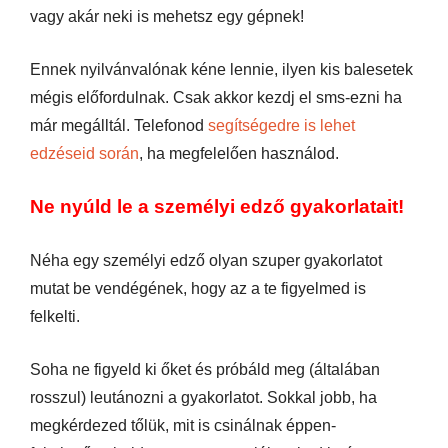
vagy akár neki is mehetsz egy gépnek!
Ennek nyilvánvalónak kéne lennie, ilyen kis balesetek
mégis előfordulnak. Csak akkor kezdj el sms-ezni ha
már megálltál. Telefonod
segítségedre is lehet
edzéseid során
, ha megfelelően használod.
Ne nyúld le a személyi edző gyakorlatait!
Néha egy személyi edző olyan szuper gyakorlatot
mutat be vendégének, hogy az a te figyelmed is
felkelti.
Soha ne figyeld ki őket és próbáld meg (általában
rosszul) leutánozni a gyakorlatot. Sokkal jobb, ha
megkérdezed tőlük, mit is csinálnak éppen-