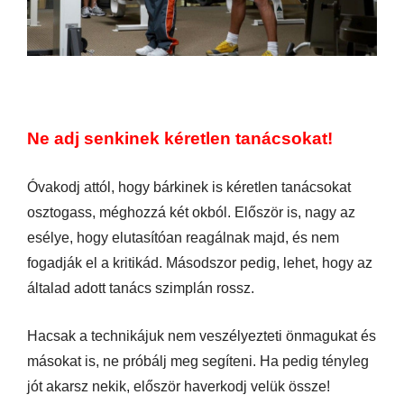
Ne adj senkinek kéretlen tanácsokat!
Óvakodj attól, hogy bárkinek is kéretlen tanácsokat
osztogass, méghozzá két okból. Először is, nagy az
esélye, hogy elutasítóan reagálnak majd, és nem
fogadják el a kritikád. Másodszor pedig, lehet, hogy az
általad adott tanács szimplán rossz.
Hacsak a technikájuk nem veszélyezteti önmagukat és
másokat is, ne próbálj meg segíteni. Ha pedig tényleg
jót akarsz nekik, először haverkodj velük össze!