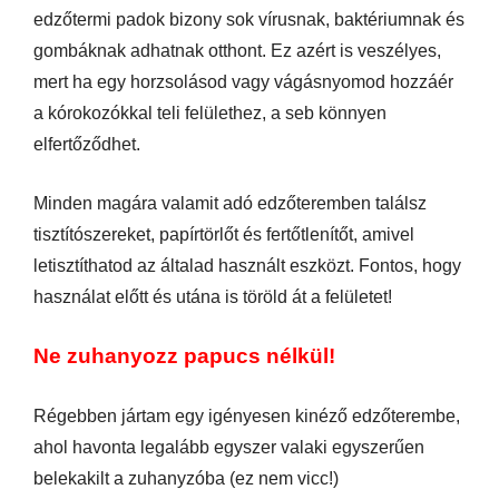
edzőtermi padok bizony sok vírusnak, baktériumnak és
gombáknak adhatnak otthont. Ez azért is veszélyes,
mert ha egy horzsolásod vagy vágásnyomod hozzáér
a kórokozókkal teli felülethez, a seb könnyen
elfertőződhet.
Minden magára valamit adó edzőteremben találsz
tisztítószereket, papírtörlőt és fertőtlenítőt, amivel
letisztíthatod az általad használt eszközt. Fontos, hogy
használat előtt és utána is töröld át a felületet!
Ne zuhanyozz papucs nélkül!
Régebben jártam egy igényesen kinéző edzőterembe,
ahol havonta legalább egyszer valaki egyszerűen
belekakilt a zuhanyzóba (ez nem vicc!)