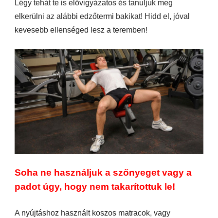
Légy tehát te is elővigyázatos és tanuljuk meg
elkerülni az alábbi edzőtermi bakikat! Hidd el, jóval
kevesebb ellenséged lesz a teremben!
Soha ne használjuk a szőnyeget vagy a
padot úgy, hogy nem takarítottuk le!
A nyújtáshoz használt koszos matracok, vagy