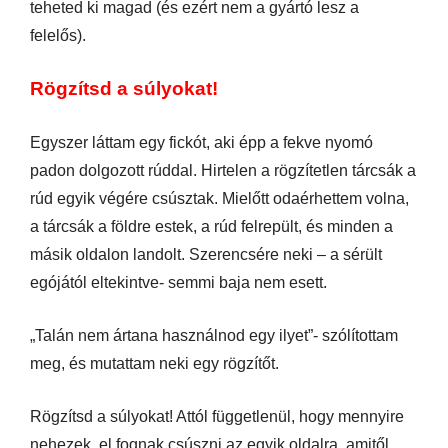
teheted ki magad (és ezért nem a gyártó lesz a
felelős).
Rögzítsd a súlyokat!
Egyszer láttam egy fickót, aki épp a fekve nyomó
padon dolgozott rúddal. Hirtelen a rögzítetlen tárcsák a
rúd egyik végére csúsztak. Mielőtt odaérhettem volna,
a tárcsák a földre estek, a rúd felrepült, és minden a
másik oldalon landolt. Szerencsére neki – a sérült
egójától eltekintve- semmi baja nem esett.
„Talán nem ártana használnod egy ilyet”- szólítottam
meg, és mutattam neki egy rögzítőt.
Rögzítsd a súlyokat! Attól függetlenül, hogy mennyire
nehezek, el fognak csúszni az egyik oldalra, amitől