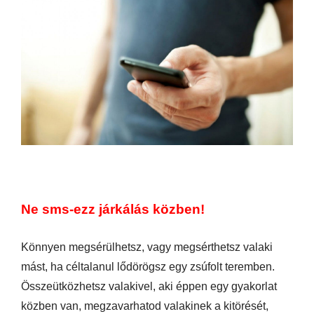
Ne sms-ezz járkálás közben!
Könnyen megsérülhetsz, vagy megsérthetsz valaki
mást, ha céltalanul lődörögsz egy zsúfolt teremben.
Összeütközhetsz valakivel, aki éppen egy gyakorlat
közben van, megzavarhatod valakinek a kitörését,