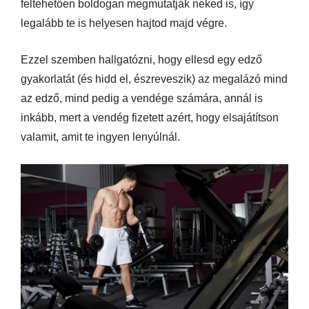
feltehetően boldogan megmutatják neked is, így
legalább te is helyesen hajtod majd végre.
Ezzel szemben hallgatózni, hogy ellesd egy edző
gyakorlatát (és hidd el, észreveszik) az megalázó mind
az edző, mind pedig a vendége számára, annál is
inkább, mert a vendég fizetett azért, hogy elsajátítson
valamit, amit te ingyen lenyúlnál.