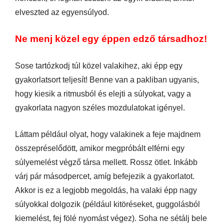
elveszted az egyensúlyod.
Ne menj közel egy éppen edző társadhoz!
Sose tartózkodj túl közel valakihez, aki épp egy
gyakorlatsort teljesít! Benne van a pakliban ugyanis,
hogy kiesik a ritmusból és elejti a súlyokat, vagy a
gyakorlata nagyon széles mozdulatokat igényel.
Láttam például olyat, hogy valakinek a feje majdnem
összepréselődött, amikor megpróbált elférni egy
súlyemelést végző társa mellett. Rossz ötlet. Inkább
várj pár másodpercet, amíg befejezik a gyakorlatot.
Akkor is ez a legjobb megoldás, ha valaki épp nagy
súlyokkal dolgozik (például kitöréseket, guggolásból
kiemelést, fej fölé nyomást végez). Soha ne sétálj bele