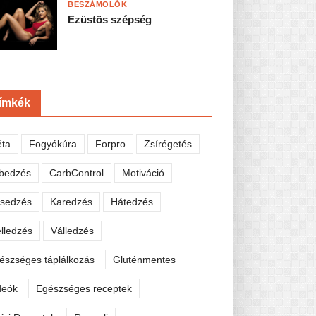
BESZÁMOLÓK
Ezüstös szépség
ímkék
éta
Fogyókúra
Forpro
Zsírégetés
bedzés
CarbControl
Motiváció
sedzés
Karedzés
Hátedzés
lledzés
Válledzés
észséges táplálkozás
Gluténmentes
deók
Egészséges receptek