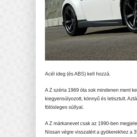
Acél ideg (és ABS) kell hozzá.
A Z széria 1969 óta sok mindenen ment kere
kiegyensúlyozott, könnyű és letisztult. Aztá
fölösleges súllyal.
A Z márkanevet csak az 1990-ben megjele
Nissan végre visszatért a gyökerekhez a 3