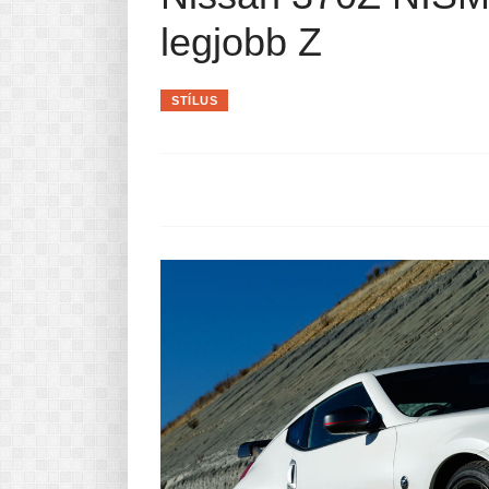
Pasta-túra - avagy A TÉSZTA
legjobb Z
MINDENNAPI KENYERÜNK
A karácsonyról dióhéjban
STÍLUS