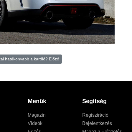
kal hatékonyabb a kardió?
Előző
Menük
Segítség
Magazin
Regisztráció
Videók
Bejelentkezés
Edzés
Magazin Előfizetés