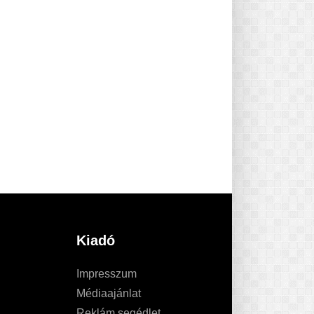
Kiadó
Impresszum
Médiaajánlat
Reklám segédlet