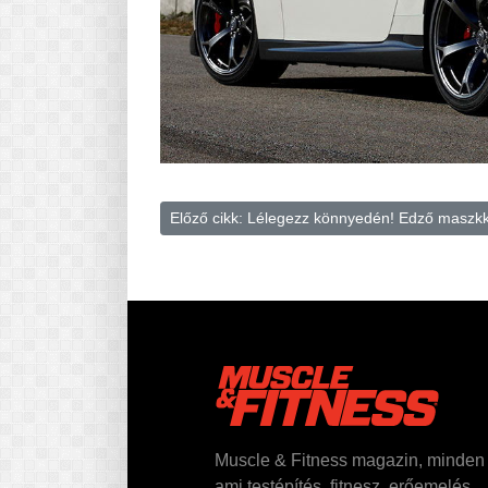
Előző cikk: Lélegezz könnyedén! Edző maszk
Muscle & Fitness magazin, minden
ami testépítés, fitnesz, erőemelés