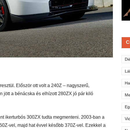
C
Di
Lá
Ha
sztül. Először ott volt a 240Z – nagyszerű,
n jött a bénácska és elhízott 280ZX jó pár kiló
Me
Eg
nt ikerturbós 300ZX tudta megmenteni. 2003-ban a
Vi
50Z-vel, majd hat évvel később 370Z-vel. Ezekkel a