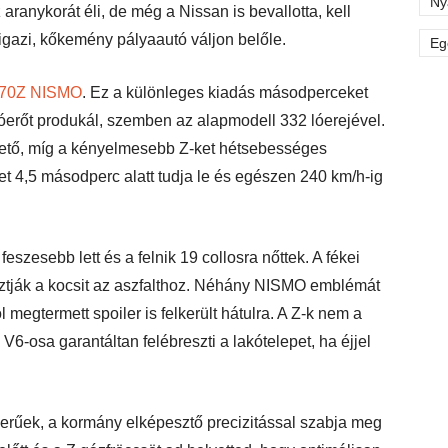
Ny
aranykorát éli, de még a Nissan is bevallotta, kell
gazi, kőkemény pályaautó váljon belőle.
Eg
70Z NISMO
. Ez a különleges kiadás másodperceket
 lóerőt produkál, szemben az alapmodell 332 lóerejével.
hető, míg a kényelmesebb Z-ket hétsebességes
tet 4,5 másodperc alatt tudja le és egészen 240 km/h-ig
eszesebb lett és a felnik 19 collosra nőttek. A fékei
ztják a kocsit az aszfalthoz. Néhány NISMO emblémát
l megtermett spoiler is felkerült hátulra. A Z-k nem a
6-osa garantáltan felébreszti a lakótelepet, ha éjjel
zerűek, a kormány elképesztő precizitással szabja meg