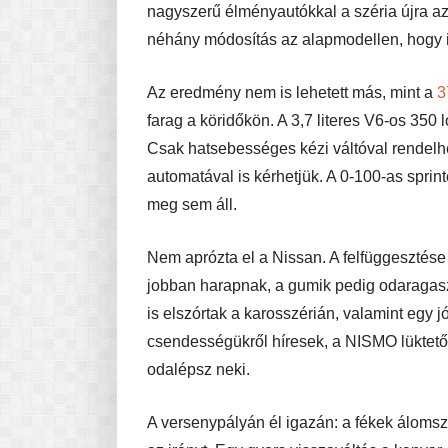
nagyszerű élményautókkal a széria újra az 
néhány módosítás az alapmodellen, hogy i
Az eredmény nem is lehetett más, mint a
3
farag a köridőkön. A 3,7 literes V6-os 350
Csak hatsebességes kézi váltóval rendel
automatával is kérhetjük. A 0-100-as sprin
meg sem áll.
Nem aprózta el a Nissan. A felfüggesztése f
jobban harapnak, a gumik pedig odaragas
is elszórtak a karosszérián, valamint egy jó
csendességükről híresek, a NISMO lüktető V
odalépsz neki.
A versenypályán él igazán: a fékek áloms