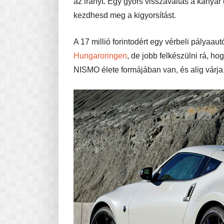
az irányt. Egy gyors visszaváltás a kanyar 
kezdhesd meg a kigyorsítást.
A 17 millió forintodért egy vérbeli pályaa
Hungaroringen
, de jobb felkészülni rá, 
NISMO élete formájában van, és alig várja