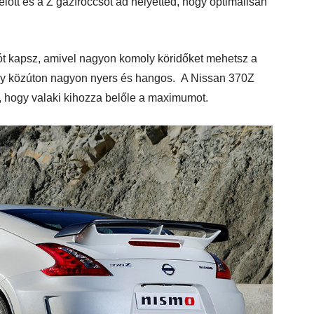
előtt és a Z gázfröccsöt ad helyetted, hogy optimálisan
utót kapsz, amivel nagyon komoly köridőket mehetsz a
hogy közúton nagyon nyers és hangos. A Nissan 370Z
, hogy valaki kihozza belőle a maximumot.