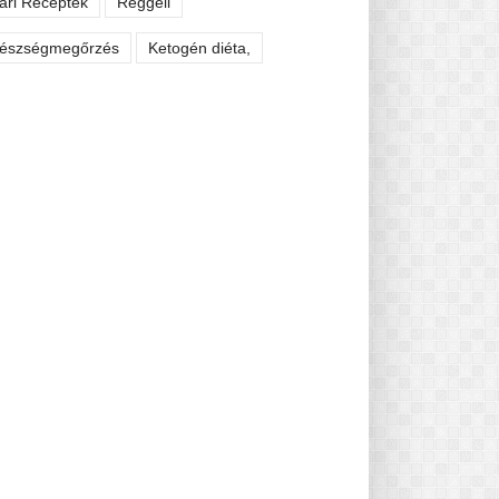
ári Receptek
Reggeli
észségmegőrzés
Ketogén diéta,