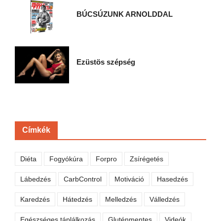
BÚCSÚZUNK ARNOLDDAL
Ezüstös szépség
Címkék
Diéta
Fogyókúra
Forpro
Zsírégetés
Lábedzés
CarbControl
Motiváció
Hasedzés
Karedzés
Hátedzés
Melledzés
Válledzés
Egészséges táplálkozás
Gluténmentes
Videók