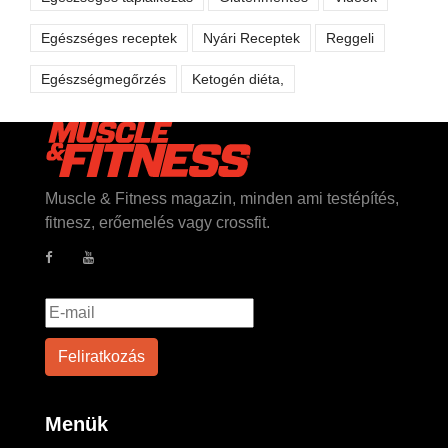
Egészséges receptek
Nyári Receptek
Reggeli
Egészségmegőrzés
Ketogén diéta,
Muscle & Fitness magazin, minden ami testépítés,
fitnesz, erőemelés vagy crossfit.
Menük