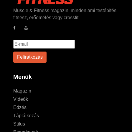
Muscle & Fitness magazin, minden ami testépítés,
fitnesz, erőemelés vagy crossfit.
Menük
Magazin
Videók
Edzés
Táplálkozás
Stílus