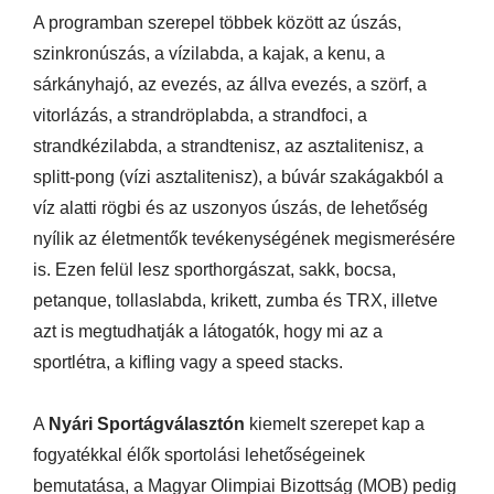
A programban szerepel többek között az úszás,
szinkronúszás, a vízilabda, a kajak, a kenu, a
sárkányhajó, az evezés, az állva evezés, a szörf, a
vitorlázás, a strandröplabda, a strandfoci, a
strandkézilabda, a strandtenisz, az asztalitenisz, a
splitt-pong (vízi asztalitenisz), a búvár szakágakból a
víz alatti rögbi és az uszonyos úszás, de lehetőség
nyílik az életmentők tevékenységének megismerésére
is. Ezen felül lesz sporthorgászat, sakk, bocsa,
petanque, tollaslabda, krikett, zumba és TRX, illetve
azt is megtudhatják a látogatók, hogy mi az a
sportlétra, a kifling vagy a speed stacks.
A
Nyári Sportágválasztón
kiemelt szerepet kap a
fogyatékkal élők sportolási lehetőségeinek
bemutatása, a Magyar Olimpiai Bizottság (MOB) pedig