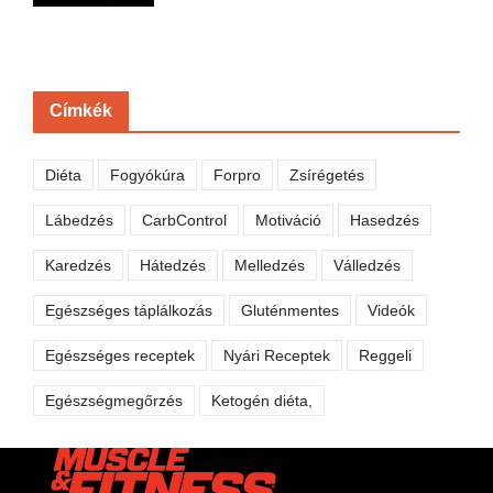
Címkék
Diéta
Fogyókúra
Forpro
Zsírégetés
Lábedzés
CarbControl
Motiváció
Hasedzés
Karedzés
Hátedzés
Melledzés
Válledzés
Egészséges táplálkozás
Gluténmentes
Videók
Egészséges receptek
Nyári Receptek
Reggeli
Egészségmegőrzés
Ketogén diéta,