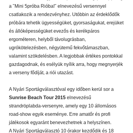
a "Mini 5próba Rióba!" elnevezésű versennyel
csatlakozik a rendezvényhez. Utóbbin az érdeklődők
próbára tehetik ügyességüket, gyorsaságukat, erejüket
és állóképességüket evezős és kerékpáros
ergométeren, helyből távolugrásban,
ugrókötelezésben, négyütemű fekvőtámaszban,
valamint szökdelésben. A legjobbak értékes pontokkal
gazdagodnak, és esélyük nyílik arra, hogy megnyerjék
a verseny fődíját, a riói utazást.
A Nyári Sportágválasztóval egy időben kerül sor a
Sunrise Beach Tour 2015
elnevezésű
strandröplabda-versenyre, amely egy 10 állomásos
road-show egyik eseménye. Erre amatőr és profi
játékosok egyaránt benevezhetnek a helyszínen.
A Nyári Sportágválasztó 10 órakor kezdődik és 18