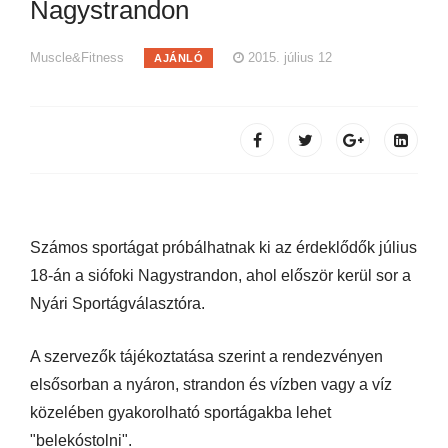
Nagystrandon
Muscle&Fitness
2015. július 12
AJÁNLÓ
Számos sportágat próbálhatnak ki az érdeklődők július
18-án a siófoki Nagystrandon, ahol először kerül sor a
Nyári Sportágválasztóra.
A szervezők tájékoztatása szerint a rendezvényen
elsősorban a nyáron, strandon és vízben vagy a víz
közelében gyakorolható sportágakba lehet
"belekóstolni".