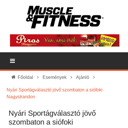
Főoldal
Események
Ajánló
Nyári Sportágválasztó jövő szombaton a siófoki
Nagystrandon
Nyári Sportágválasztó jövő
szombaton a siófoki