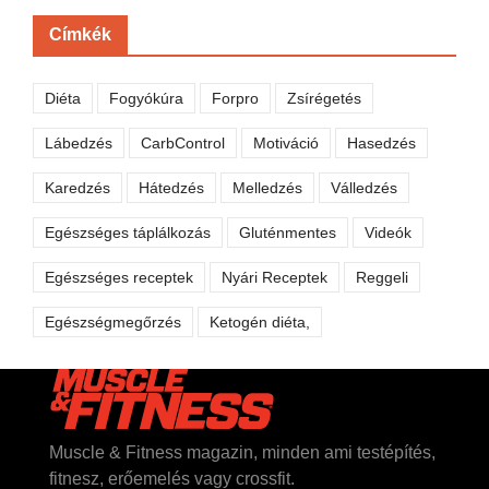
Címkék
Diéta
Fogyókúra
Forpro
Zsírégetés
Lábedzés
CarbControl
Motiváció
Hasedzés
Karedzés
Hátedzés
Melledzés
Válledzés
Egészséges táplálkozás
Gluténmentes
Videók
Egészséges receptek
Nyári Receptek
Reggeli
Egészségmegőrzés
Ketogén diéta,
Muscle & Fitness magazin, minden ami testépítés,
fitnesz, erőemelés vagy crossfit.