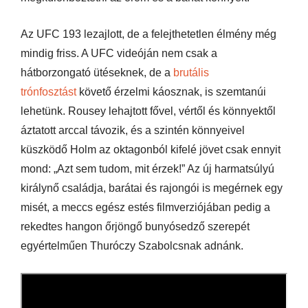
Az UFC 193 lezajlott, de a felejthetetlen élmény még
mindig friss. A UFC videóján nem csak a
hátborzongató ütéseknek, de a
brutális
trónfosztást
követő érzelmi káosznak, is szemtanúi
lehetünk. Rousey lehajtott fővel, vértől és könnyektől
áztatott arccal távozik, és a szintén könnyeivel
küszködő Holm az oktagonból kifelé jövet csak ennyit
mond: „Azt sem tudom, mit érzek!” Az új harmatsúlyú
királynő családja, barátai és rajongói is megérnek egy
misét, a meccs egész estés filmverziójában pedig a
rekedtes hangon őrjöngő bunyósedző szerepét
egyértelműen Thuróczy Szabolcsnak adnánk.