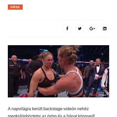
HÍREK
A napvilágra került backstage-videón nehéz
megkülönböztetni az öröm és a bánat könnyeit!