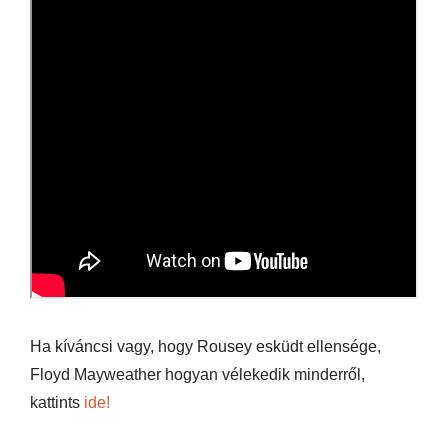
Ha kíváncsi vagy, hogy Rousey esküdt ellensége,
Floyd Mayweather hogyan vélekedik minderről,
kattints
ide!