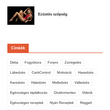
Ezüstös szépség
Címkék
Diéta
Fogyókúra
Forpro
Zsírégetés
Lábedzés
CarbControl
Motiváció
Hasedzés
Karedzés
Hátedzés
Melledzés
Válledzés
Egészséges táplálkozás
Gluténmentes
Videók
Egészséges receptek
Nyári Receptek
Reggeli