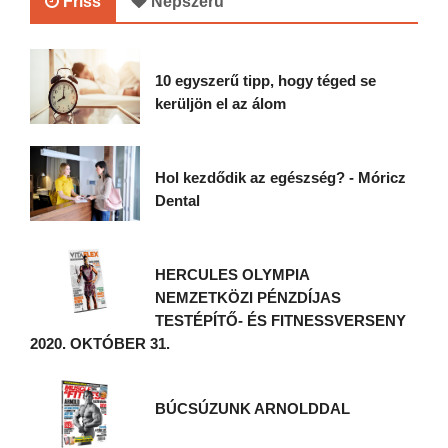
Friss
Népszerű
10 egyszerű tipp, hogy téged se
kerüljön el az álom
Hol kezdődik az egészség? - Móricz
Dental
HERCULES OLYMPIA
NEMZETKÖZI PÉNZDÍJAS
TESTÉPÍTŐ- ÉS FITNESSVERSENY
2020. OKTÓBER 31.
BÚCSÚZUNK ARNOLDDAL