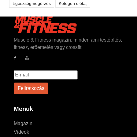
Egészségmegőrzés
Ketogén diéta,
Muscle & Fitness magazin, minden ami testépítés,
fitnesz, erőemelés vagy crossfit.
Menük
Magazin
Videók