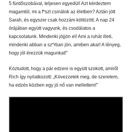
5 fürdőszobával, teljesen egyedül! Azt kérdeztem
magamtól, mi a f*szt csinálok az életben? Aztán jött
Sarah, és egyszer csak hozzám költözött. A nap 24
órájában együtt vagyunk, és csodálatos a
kapcsolatunk. Mindenki jöjjön el! Ami a ruhát illeti,
mindenki abban a sz*rban jön, amiben akar! A lényeg,
hogy jól érezzük magunkat!”
Köztudott, hogy a pár edzeni is együtt szokott, amiről
Rich így nyilatkozott: „Kövezzetek meg, de szeretem,
ha edzés közben egy jó nő van mellettem!”