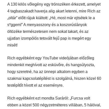
A 130 kilós vőlegény egy trónszéken érkezett, amelyet
4 tagbaszakadt haverja alig akart letenni, mire Rich az
„oltár” előtt rájuk kiáltott: „Hé, most már ejtsétek le a
s*ggem!” A menyasszony és a koszorúslányok
öltözéke természetesen nem sokat takart, és az
ujjatlan izompólós tetovált fejű pap is megért egy
misét!
Rich egyébként egy YouTube videójában előzőleg
mindenkit meghívott az esküvőre, és hangsúlyozta,
hogy szeretné, ha az ünnepi alkalom egyben a
szakmai kapcsolatépítést is szolgálná, hiszen közel 60
testépítőt hívott el az eseményre.
Rich egyébként ezt mondta Saráról: „Furcsa volt
ebben a közel 500 négyzetméteres villában, 5 hálóval,